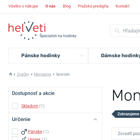
Všetko o nákupe
O nás
Blog
Pražská predajňa
Kontakt
Špecialisti na hodinky
Pánske hodinky
Dámske hodink
Značky
Mondaine
Specials
Mon
Dostupnosť a akcie
Skladom
(1)
Zobrazujeme 
Určenie
Pánske
(1)
Zoradiť pod
Unisex
(1)