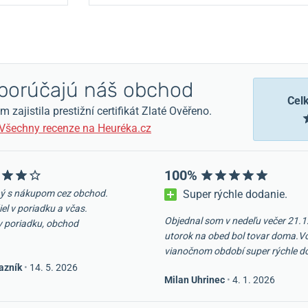
orúčajú náš obchod
Cel
zajistila prestižní certifikát Zlaté Ověřeno.
Všechny recenze na Heuréka.cz
100%
ý s nákupom cez obchod.
Super rýchle dodanie.
iel v poriadku a včas.
Objednal som v nedeľu večer 21.1
v poriadku, obchod
utorok na obed bol tovar doma.V
vianočnom období super rýchle d
azník
•
14. 5. 2026
Milan Uhrinec
•
4. 1. 2026