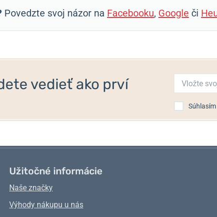
?
Povedzte svoj názor na
Facebooku
,
Google
či
Heu
ete vedieť ako prví
Súhlasím
Užitočné informácie
Naše značky
Výhody nákupu u nás