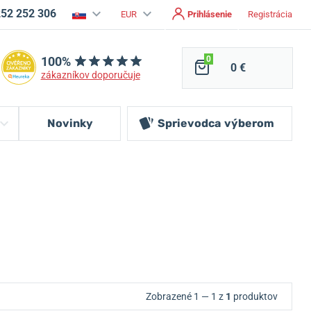
252 252 306
EUR
Prihlásenie
Registrácia
100%
0
0 €
zákazníkov doporučuje
Novinky
Sprievodca
výberom
Zobrazené 1 — 1 z
1
produktov