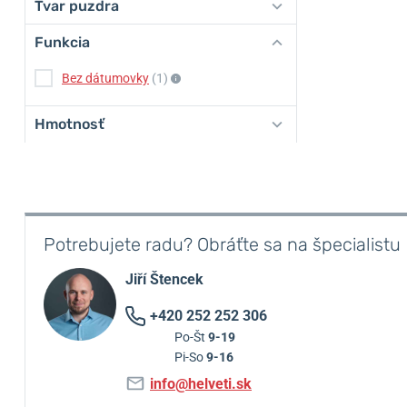
Tvar puzdra
Funkcia
Bez dátumovky
(1)
Hmotnosť
Potrebujete radu? Obráťte sa na špecialistu
Jiří Štencek
+420 252 252 306
Po-Št
9-19
Pi-So
9-16
info@helveti.sk