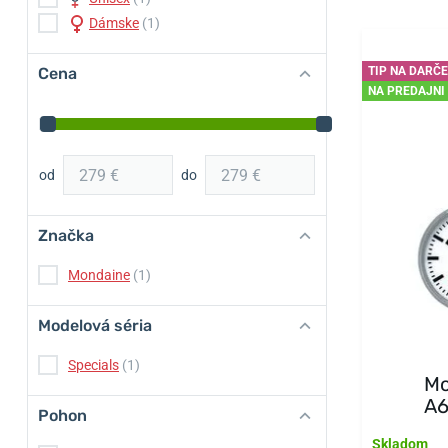
Dámske
(1)
Cena
TIP NA DARČ
NA PREDAJNI
od
do
Značka
Mondaine
(1)
Modelová séria
Specials
(1)
Mo
A6
Pohon
Skladom