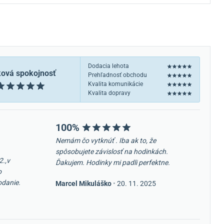
Dodacia lehota
ková spokojnosť
Prehľadnosť obchodu
Kvalita komunikácie
Kvalita dopravy
100%
Nemám čo vytknúť . Iba ak to, že
spôsobujete závislosť na hodinkách.
2.,v
Ďakujem. Hodinky mi padli perfektne.
o
odanie.
Marcel Mikuláško
•
20. 11. 2025