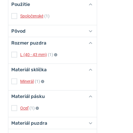
Použitie
Spoločenské
(1)
Pôvod
Rozmer puzdra
L (40 - 43 mm)
(1)
Materiál sklíčka
Minerál
(1)
Materiál pásku
Oceľ
(1)
Materiál puzdra