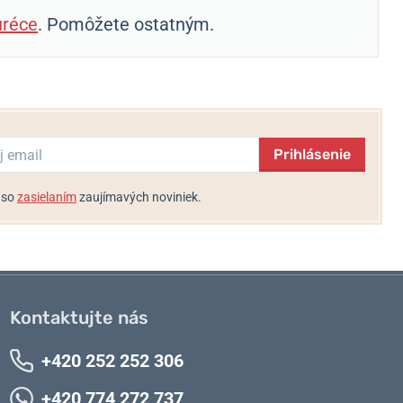
réce
. Pomôžete ostatným.
Prihlásenie
 so
zasielaním
zaujímavých noviniek.
Kontaktujte nás
+420 252 252 306
+420 774 272 737