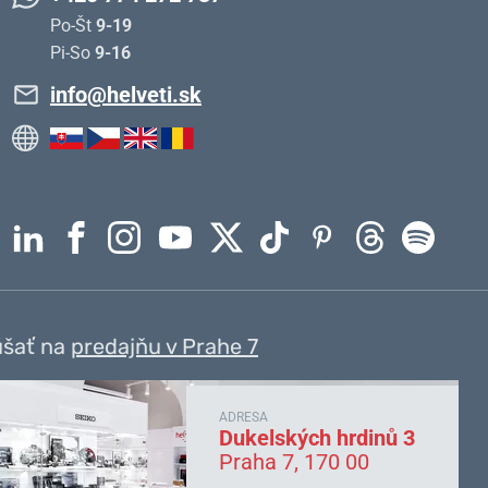
Po-Št
9-19
Pi-So
9-16
info@helveti.sk
úšať na
predajňu v Prahe 7
ADRESA
Dukelských hrdinů 3
Praha 7, 170 00