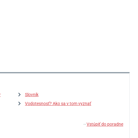
y
Slovník
Vodotesnosť? Ako sa v tom vyznať
Vstúpiť do poradne
↓