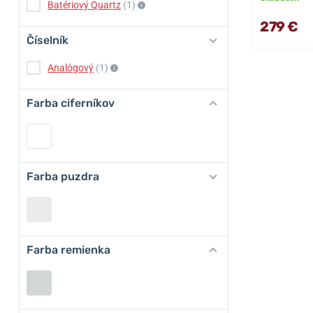
Batériový Quartz
(1)
279 €
Číselník
Analógový
(1)
Farba ciferníkov
Farba puzdra
Farba remienka