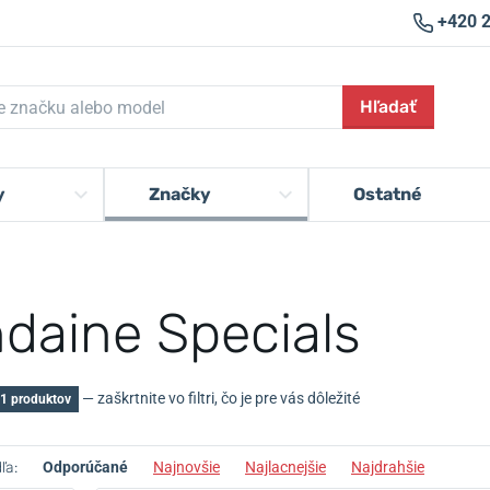
+420 
Hľadať
y
Značky
Ostatné
daine Specials
— zaškrtnite vo filtri, čo je pre vás dôležité
1 produktov
ľa:
Odporúčané
Najnovšie
Najlacnejšie
Najdrahšie