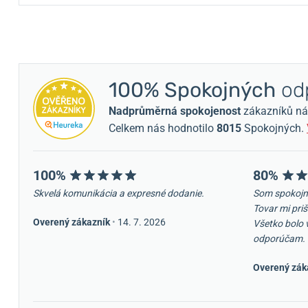
100% Spokojných
odp
Nadprůměrná spokojenost
zákazníků nám 
Celkem nás hodnotilo
8015
Spokojných.
100%
80%
Skvelá komunikácia a expresné dodanie.
Som spokojn
Tovar mi priš
Overený zákazník
•
14. 7. 2026
Všetko bolo 
odporúčam.
Overený zák