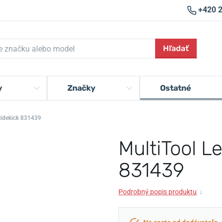
+420 
Hľadať
y
Značky
Ostatné
Sidekick 831439
MultiTool L
831439
Podrobný popis produktu
↓