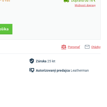
— u vás
Doprava od 16 €
Možnosti dopravy
ošíka
Porovnať
Otázky
Záruka
25 let
Autorizovaný predajca
Leatherman