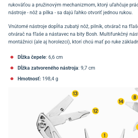
rukoväťou a pružinovým mechanizmom, ktorý uľahčuje prác
nástroje - nôž a pílka - sa dajú ľahko otvoriť jednou rukou.
Vnútorné nástroje dopĺňa zubatý nôž, pilník, otvárač na fľa
otvárač na fľaše a nástavec na bity Bosh. Multifunkčný ná
montážnici (ale aj horolezci), ktorí chcú mať po ruke zákla
Dĺžka čepele
: 6,6 cm
Dĺžka zatvoreného nástroja
: 9,7 cm
Hmotnosť:
198,4 g