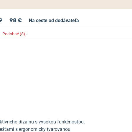
9
98 €
Na ceste od dodávateľa
↓
Podobné (8)
ktívneho dizajnu s vysokou funkčnosťou.
liešťami s ergonomicky tvarovanou