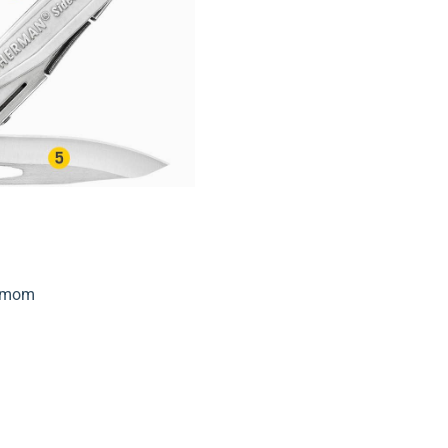
izmom