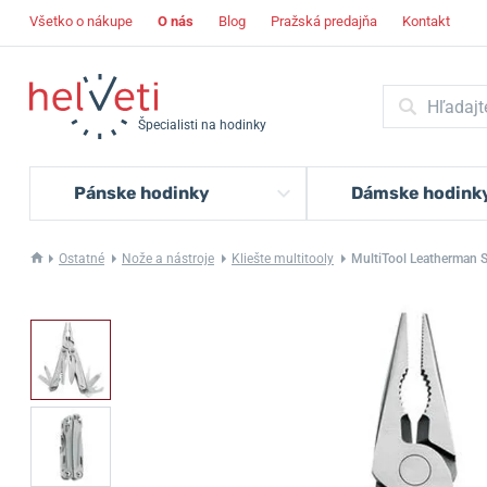
Všetko o nákupe
O nás
Blog
Pražská predajňa
Kontakt
Špecialisti na hodinky
Pánske hodinky
Dámske hodink
Ostatné
Nože a nástroje
Kliešte multitooly
MultiTool Leatherman 