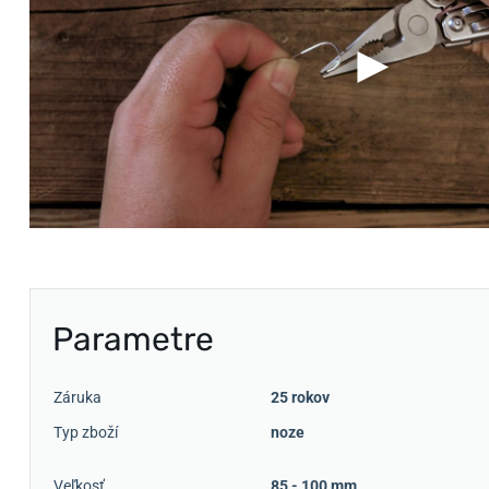
Parametre
Záruka
25 rokov
Typ zboží
noze
Veľkosť
85 - 100 mm