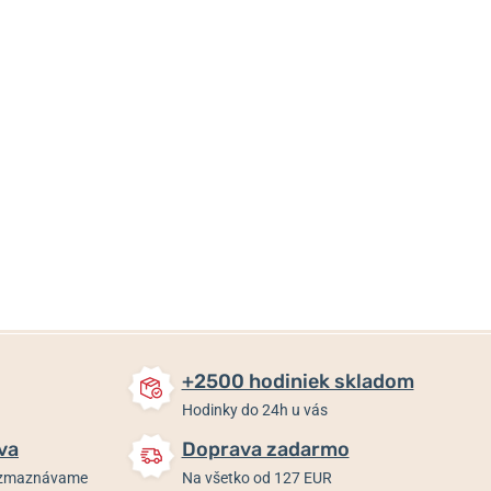
31,60 €
12 €
145 €
Skladom
Skladom
Skladom
+2500 hodiniek skladom
Hodinky do 24h u vás
va
Doprava zadarmo
rozmaznávame
Na všetko od 127 EUR