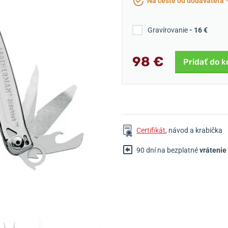
Na ceste od dodávateľa
Gravírovanie
- 16 €
98 €
Pridať do k
Certifikát
, návod a krabička
90 dní na bezplatné
vrátenie