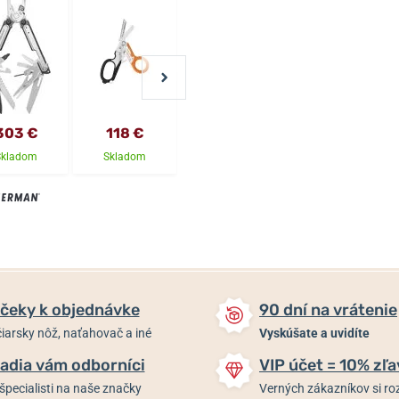
303 €
118 €
105 €
119,60 €
Skladom
Skladom
Skladom
Skladom
čeky k objednávke
90 dní na vrátenie
iarsky nôž, naťahovač a iné
Vyskúšate a uvidíte
adia vám odborníci
VIP účet = 10% zľa
špecialisti na naše značky
Verných zákazníkov si 