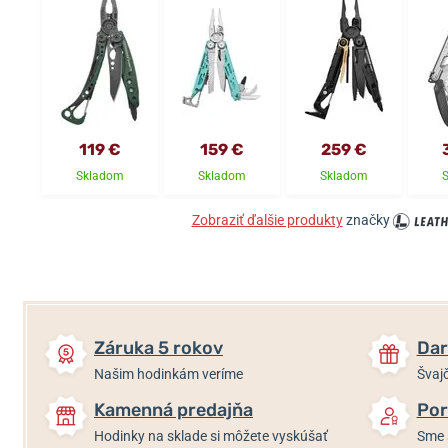
119 €
159 €
259 €
Skladom
Skladom
Skladom
Zobraziť ďalšie produkty
značky
Záruka 5 rokov
Dar
Našim hodinkám veríme
Švajč
Kamenná predajňa
Por
Hodinky na sklade si môžete vyskúšať
Sme 