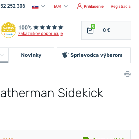
252 252 306
EUR
Prihlásenie
Registrácia
100%
0
0 €
zákazníkov doporučuje
Novinky
Sprievodca
výberom
eatherman Sidekick