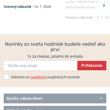
a včas. Všetko bolo v poriadk
Overený zákazník
•
14. 7. 2026
obchod odporúčam.
Naťahovač Wolf Cub 461103
Naťahovač Designhütte
Urban 70005-138
Overený zákazník
•
14. 5. 20
Skladom
Skladom
365 €
198,25 €
Novinky zo sveta hodiniek budete vedieť ako
prví
1x za mesiac, priamo do e-mailu
Prihlásenie
Súhlasím so
zasielaním
zaujímavých noviniek.
Služby zákazníkom