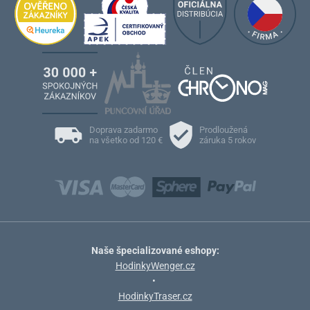
Doprava zadarmo
Prodloužená
na všetko od 120 €
záruka 5 rokov
Naše špecializované eshopy:
HodinkyWenger.cz
•
HodinkyTraser.cz