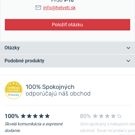
Pi-So
9-16
info@helveti.sk
Položiť otázku
Otázky
Podobné produkty
Máte otázku? Zanechajte nám komentár
NA PREDAJNI
NA PREDAJNI
Pridať dotaz
100% Spokojných
odporúčajú náš obchod
100%
80%
Skvelá komunikácia a expresné
Som spokojný s nákupom cez
dodanie.
obchod. Tovar mi prišiel v po