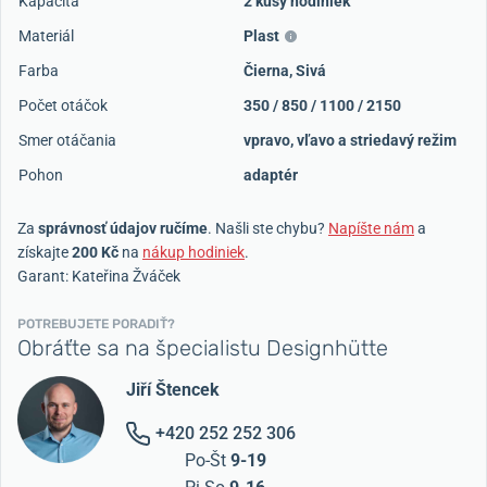
Kapacita
2 kusy hodiniek
Materiál
Plast
Farba
Čierna
,
Sivá
Počet otáčok
350 / 850 / 1100 / 2150
Smer otáčania
vpravo, vľavo a striedavý režim
Pohon
adaptér
Za
správnosť údajov ručíme
. Našli ste chybu?
Napíšte nám
a
získajte
200 Kč
na
nákup hodiniek
.
Garant: Kateřina Žváček
POTREBUJETE PORADIŤ?
Obráťte sa na špecialistu Designhütte
Jiří Štencek
+420 252 252 306
Po-Št
9-19