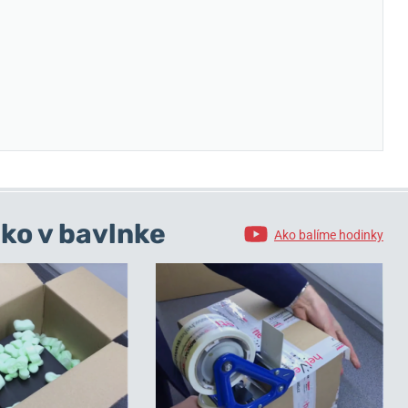
ko v bavlnke
Ako balíme hodinky