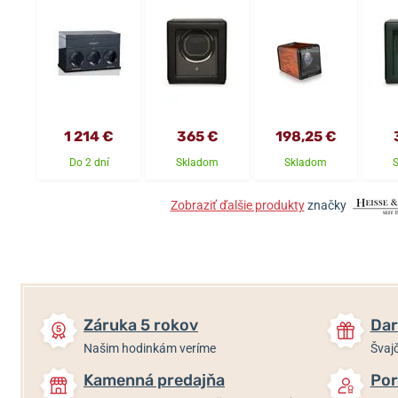
1 214 €
365 €
198,25 €
Do 2 dní
Skladom
Skladom
Zobraziť ďalšie produkty
značky
Záruka 5 rokov
Dar
Našim hodinkám veríme
Švajč
Kamenná predajňa
Por