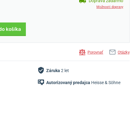
Doprava zadarmo
Možnosti dopravy
do košíka
Porovnať
Otázky
Záruka
2 let
Autorizovaný predajca
Heisse & Söhne