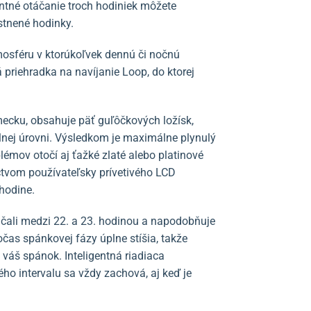
tné otáčanie troch hodiniek môžete
stnené hodinky.
mosféru v ktorúkoľvek dennú či nočnú
priehradka na navíjanie Loop, do ktorej
mecku, obsahuje päť guľôčkových ložísk,
lnej úrovni. Výsledkom je maximálne plynulý
émov otočí aj ťažké zlaté alebo platinové
íctvom používateľsky prívetivého LCD
 hodine.
áčali medzi 22. a 23. hodinou a napodobňuje
čas spánkovej fázy úplne stíšia, takže
 váš spánok. Inteligentná riadiaca
ho intervalu sa vždy zachová, aj keď je