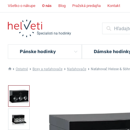
Všetko o nákupe
O nás
Blog
Pražská predajňa
Kontakt
Špecialisti na hodinky
Pánske hodinky
Dámske hodink
Ostatné
Boxy a naťahovače
Naťahovače
Naťahovač Heisse & Söh