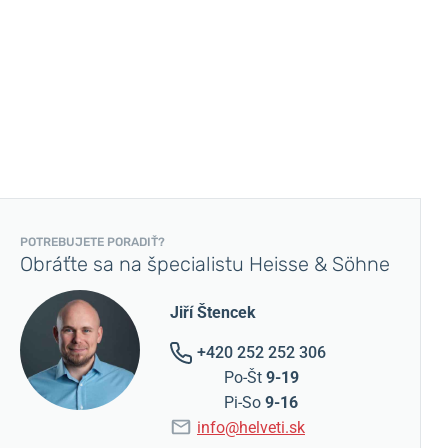
POTREBUJETE PORADIŤ?
Obráťte sa na špecialistu Heisse & Söhne
Jiří Štencek
+420 252 252 306
Po-Št
9-19
Pi-So
9-16
info@helveti.sk