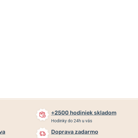
119 €
944 €
119 €
100 €
Skladom
Skladom
Skladom
+2500 hodiniek skladom
Hodinky do 24h u vás
va
Doprava zadarmo