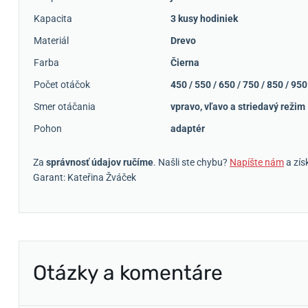
Kapacita
3 kusy hodiniek
Materiál
Drevo
Farba
Čierna
Počet otáčok
450 / 550 / 650 / 750 / 850 / 95
Smer otáčania
vpravo, vľavo a striedavý režim
Pohon
adaptér
Za
správnosť údajov ručíme
. Našli ste chybu?
Napíšte nám
a zís
Garant: Kateřina Žváček
Otázky a komentáre