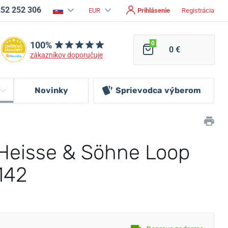
252 252 306
EUR
Prihlásenie
Registrácia
100%
0
0 €
zákazníkov doporučuje
Novinky
Sprievodca
výberom
Heisse & Söhne Loop
142