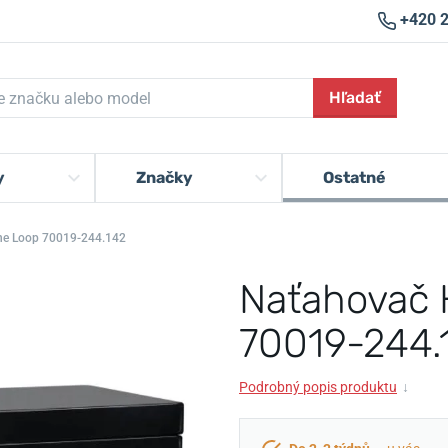
+420 
Hľadať
y
Značky
Ostatné
ne Loop 70019-244.142
Naťahovač 
70019-244.
Podrobný popis produktu
↓