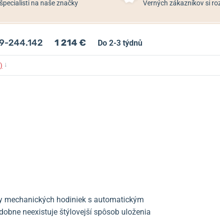
špecialisti na naše značky
Verných zákazníkov si 
19-244.142
1 214 €
Do 2-3 týdnů
↓
)
y mechanických hodiniek s automatickým
obne neexistuje štýlovejší spôsob uloženia