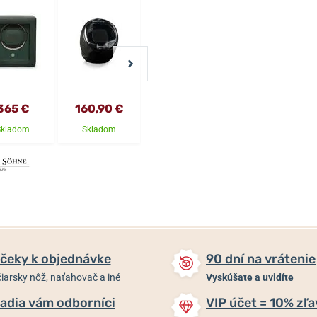
365 €
160,90 €
286,85 €
1 665 €
Skladom
Skladom
Skladom
Skladom
čeky k objednávke
90 dní na vrátenie
iarsky nôž, naťahovač a iné
Vyskúšate a uvidíte
adia vám odborníci
VIP účet = 10% zľa