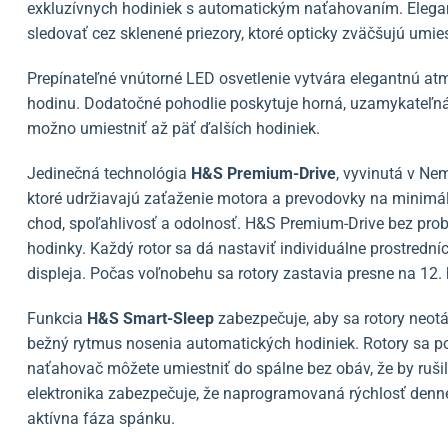
exkluzívnych hodiniek s automatickým naťahovaním. Elegan
sledovať cez sklenené priezory, ktoré opticky zväčšujú umie
Prepínateľné vnútorné LED osvetlenie vytvára elegantnú at
hodinu. Dodatočné pohodlie poskytuje horná, uzamykateľná 
možno umiestniť až päť ďalších hodiniek.
Jedinečná technológia
H&S Premium-Drive
, vyvinutá v Ne
ktoré udržiavajú zaťaženie motora a prevodovky na minimá
chod, spoľahlivosť a odolnosť. H&S Premium-Drive bez probl
hodinky. Každý rotor sa dá nastaviť individuálne prostredn
displeja. Počas voľnobehu sa rotory zastavia presne na 12.
Funkcia
H&S
Smart-Sleep
zabezpečuje, aby sa rotory neot
bežný rytmus nosenia automatických hodiniek. Rotory sa po
naťahovač môžete umiestniť do spálne bez obáv, že by rušil
elektronika zabezpečuje, že naprogramovaná rýchlosť denné
aktívna fáza spánku.