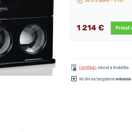
Do 2-3 týdnů
— u vás
1 214 €
Pridať 
Certifikát
, návod a krabička
90 dní na bezplatné
vrátenie