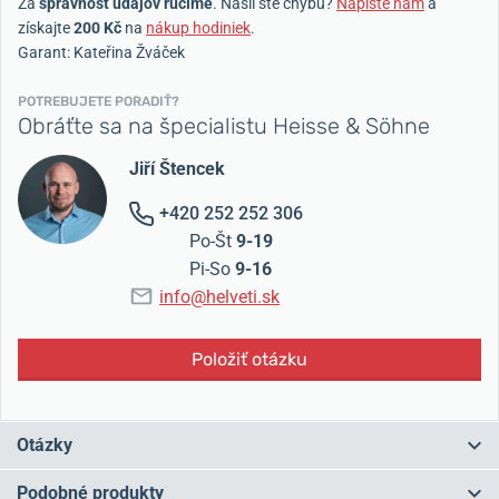
Za
správnosť údajov ručíme
. Našli ste chybu?
Napíšte nám
a
získajte
200 Kč
na
nákup hodiniek
.
Garant: Kateřina Žváček
POTREBUJETE PORADIŤ?
Obráťte sa na špecialistu Heisse & Söhne
Jiří Štencek
+420 252 252 306
Po-Št
9-19
Pi-So
9-16
info@helveti.sk
Položiť otázku
Otázky
Podobné produkty