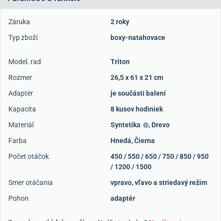
Záruka
2 roky
Typ zboží
boxy-natahovace
Model. rad
Triton
Rozmer
26,5 x 61 x 21 cm
Adaptér
je součástí balení
Kapacita
8 kusov hodiniek
Materiál
Syntetika
,
Drevo
Farba
Hnedá
,
Čierna
Počet otáčok
450 / 550 / 650 / 750 / 850 / 950
/ 1200 / 1500
Smer otáčania
vpravo, vľavo a striedavý režim
Pohon
adaptér