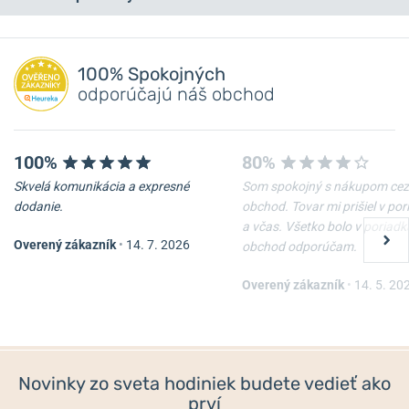
Máte otázku? Zanechajte nám komentár
Pridať dotaz
100% Spokojných
odporúčajú náš obchod
100%
80%
Skvelá komunikácia a expresné
Som spokojný s nákupom cez
dodanie.
obchod. Tovar mi prišiel v po
a včas. Všetko bolo v poriadk
Overený zákazník
•
14. 7. 2026
obchod odporúčam.
Naťahovač Heisse & Söhne
Naťahovač Heisse & Söhne
Madrid 2 70019-219.32
Rome 8 70019-231.19
Overený zákazník
•
14. 5. 20
Do 2 dní
Do 2 dní
948,35 €
2 094,55 €
Novinky zo sveta hodiniek budete vedieť ako
prví