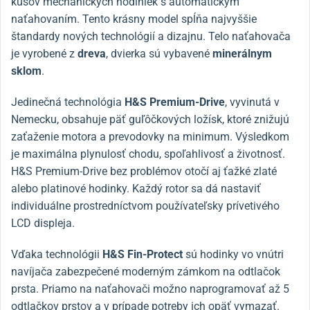
kusov mechanických hodiniek s automatickým
naťahovaním. Tento krásny model spĺňa najvyššie
štandardy nových technológií a dizajnu. Telo naťahovača
je vyrobené z
dreva
, dvierka sú vybavené
minerálnym
sklom
.
Jedinečná technológia
H&S Premium-Drive
, vyvinutá v
Nemecku, obsahuje päť guľôčkových ložísk, ktoré znižujú
zaťaženie motora a prevodovky na minimum. Výsledkom
je maximálna plynulosť chodu, spoľahlivosť a životnosť.
H&S Premium-Drive bez problémov otočí aj ťažké zlaté
alebo platinové hodinky. Každý rotor sa dá nastaviť
individuálne prostredníctvom používateľsky prívetivého
LCD displeja.
Vďaka technológii
H&S
Fin-Protect
sú hodinky vo vnútri
navíjača zabezpečené moderným zámkom na odtlačok
prsta. Priamo na naťahovači možno naprogramovať až 5
odtlačkov prstov a v prípade potreby ich opäť vymazať.