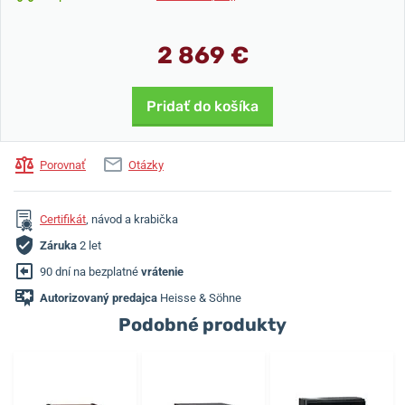
2 869 €
Pridať do košíka
Porovnať
Otázky
Certifikát
, návod a krabička
Záruka
2 let
90 dní na bezplatné
vrátenie
Autorizovaný predajca
Heisse & Söhne
Podobné produkty