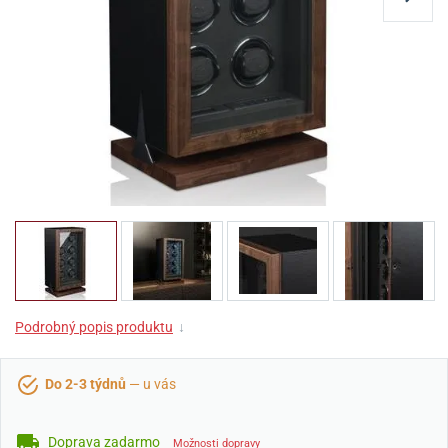
Podrobný popis produktu
↓
Do 2-3 týdnů
— u vás
Doprava zadarmo
Možnosti dopravy