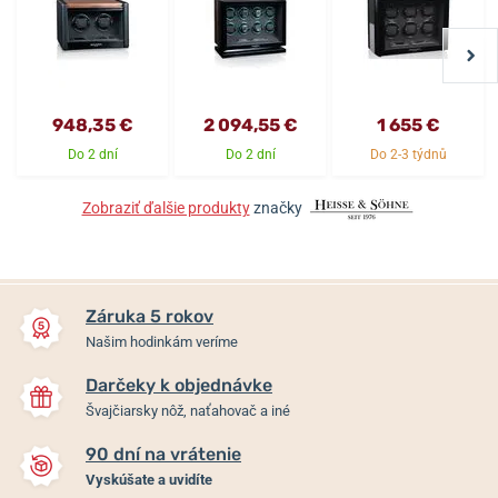
948,35 €
2 094,55 €
1 655 €
Do 2 dní
Do 2 dní
Do 2-3 týdnů
Zobraziť ďalšie produkty
značky
Záruka 5 rokov
Našim hodinkám veríme
Darčeky k objednávke
Švajčiarsky nôž, naťahovač a iné
90 dní na vrátenie
Vyskúšate a uvidíte