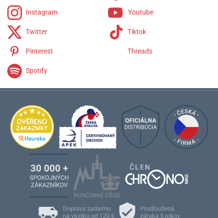
Instagram
Youtube
Twitter
Tiktok
Pinterest
Threads
Spotify
Doprava zadarmo
Prodloužená
na všetko od 120 €
záruka 5 rokov