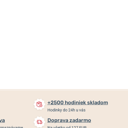
365 €
198,25 €
365 €
Skladom
Skladom
Skladom
+2500 hodiniek skladom
Hodinky do 24h u vás
va
Doprava zadarmo
rozmaznávame
Na všetko od 127 EUR