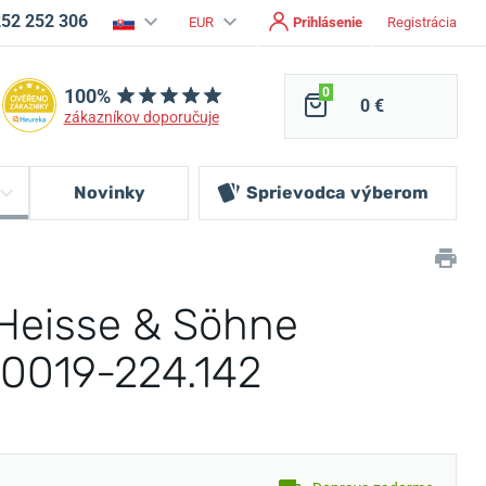
252 252 306
EUR
Prihlásenie
Registrácia
100%
0
0 €
zákazníkov doporučuje
Novinky
Sprievodca
výberom
Heisse & Söhne
70019-224.142