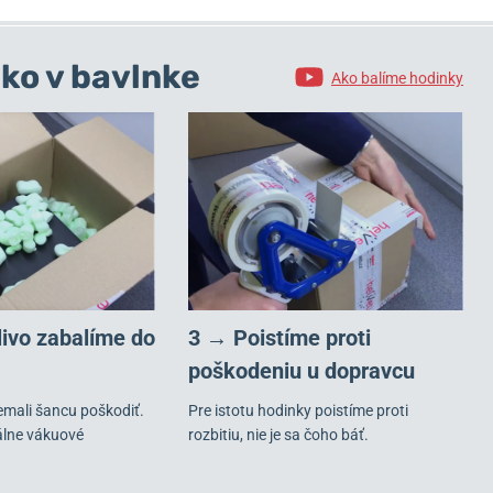
ko v bavlnke
Ako balíme hodinky
livo zabalíme do
3 → Poistíme proti
poškodeniu u dopravcu
emali šancu poškodiť.
Pre istotu hodinky poistíme proti
álne vákuové
rozbitiu, nie je sa čoho báť.