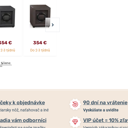
354 €
354 €
1 380 €
1 380 €
 2-3 týdnů
Do 2-3 týdnů
Do 2-3 týdnů
Do 2-3 týdnů
čeky k objednávke
90 dní na vrátenie
iarsky nôž, naťahovač a iné
Vyskúšate a uvidíte
adia vám odborníci
VIP účet = 10% zľa
špecialisti na naše značky
Verných zákazníkov si 