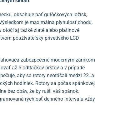
rálnym sklom
.
mecku, obsahuje päť guľôčkových ložísk,
 Výsledkom je maximálna plynulosť chodu,
otočí aj ťažké zlaté alebo platinové
íctvom používateľsky prívetivého LCD
naťahovača zabezpečené moderným zámkom
vať až 5 odtlačkov prstov a v prípade
ečuje, aby sa rotory neotáčali medzi 22. a
ckých hodiniek. Rotory sa počas spánkovej
ne bez obáv, že by rušil váš spánok.
ogramovaná rýchlosť denného intervalu vždy