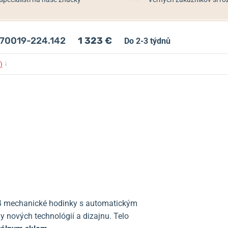
 70019-224.142
1 323 €
Do 2-3 týdnů
↓
)
4 mechanické hodinky s automatickým
 nových technológií a dizajnu. Telo