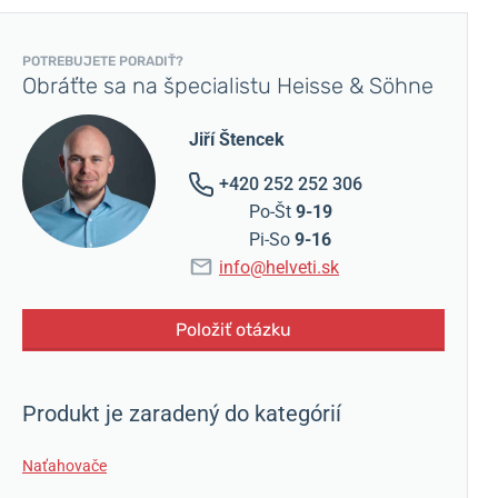
POTREBUJETE PORADIŤ?
Obráťte sa na špecialistu Heisse & Söhne
Jiří Štencek
+420 252 252 306
Po-Št
9-19
Pi-So
9-16
info@helveti.sk
Položiť otázku
Produkt je zaradený do kategórií
Naťahovače