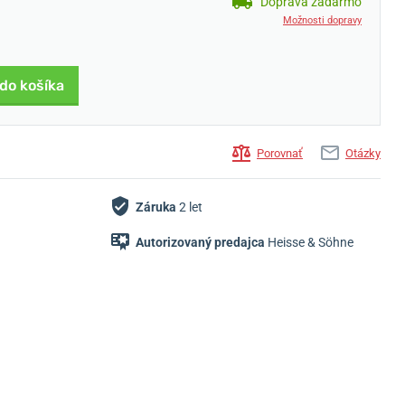
Doprava zadarmo
Možnosti dopravy
 do košíka
Porovnať
Otázky
Záruka
2 let
Autorizovaný predajca
Heisse & Söhne