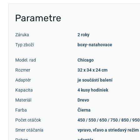
Parametre
Záruka
2 roky
Typ zboží
boxy-natahovace
Model. rad
Chicago
Rozmer
32 x 34 x 24 cm
Adaptér
je součástí balení
Kapacita
4 kusy hodiniek
Materiál
Drevo
Farba
Čierna
Počet otáčok
450 / 550 / 650 / 750 / 850 / 95
Smer otáčania
vpravo, vľavo a striedavý režim