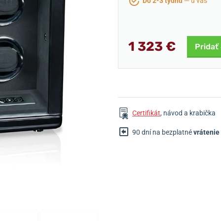
Do 2-3 týdnů
— u vás
1 323 €
Pridať
Certifikát
, návod a krabička
90 dní na bezplatné
vrátenie