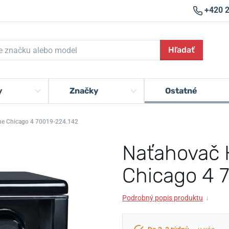
+420 
Hľadať
y
Značky
Ostatné
ne Chicago 4 70019-224.142
Naťahovač 
Chicago 4 
Podrobný popis produktu
↓