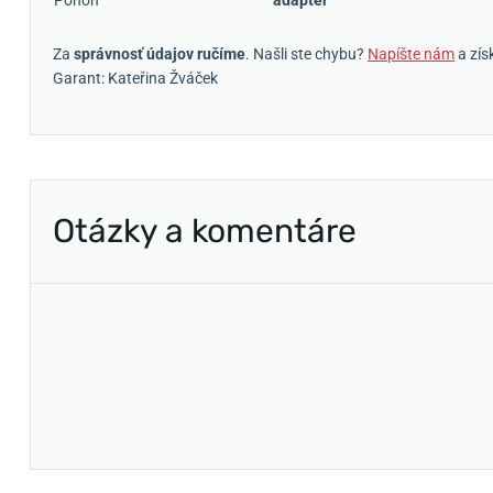
Pohon
adaptér
Za
správnosť údajov ručíme
. Našli ste chybu?
Napíšte nám
a zís
Garant: Kateřina Žváček
Otázky a komentáre