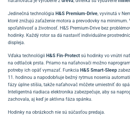
naťahovača je vyrobené z
dreva
, dvierka sú vybavené
mine
Jedinečná technológia
H&S Premium-Drive
, vyvinutá v Ne
ktoré znižujú zaťaženie motora a prevodovky na minimum.
spoľahlivosť a životnosť. H&S Premium-Drive bez problémov 
hodinky. Každý rotor sa dá nastaviť individuálne prostredn
displeja.
Vďaka technológii
H&S
Fin-Protect
sú hodinky vo vnútri 
na odtlačok prsta. Priamo na naťahovači možno naprogramo
potreby ich opäť vymazať. Funkcia
H&S
Smart-Sleep
zabezp
11. hodinou a napodobňuje bežný rytmus nosenia automati
fázy úplne stíšia, takže naťahovač môžete umiestniť do spál
Inteligentná riadiaca elektronika zabezpečuje, aby sa napr
zachovala, aj keď je aktívna fáza spánku.
Hodinky na obrázkoch nie sú súčasťou predaja.