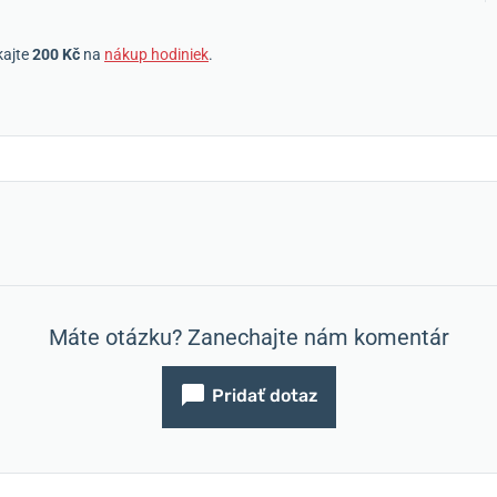
kajte
200 Kč
na
nákup hodiniek
.
Máte otázku? Zanechajte nám komentár
Pridať dotaz