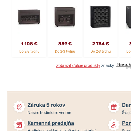
1 108 €
859 €
2 754 €
Do 2-3 týdnů
Do 2-3 týdnů
Do 2-3 týdnů
Do
Zobraziť ďalšie produkty
značky
Záruka 5 rokov
Dar
Našim hodinkám veríme
Švajč
Kamenná predajňa
Por
Hodinky na sklade si môžete vyskúšať
Sme 