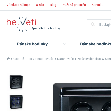
Všetko o nákupe
O nás
Blog
Pražská predajňa
Kontakt
Špecialisti na hodinky
Pánske hodinky
Dámske hodink
Ostatné
Boxy a naťahovače
Naťahovače
Naťahovač Heisse & Söh