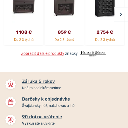
1 108 €
859 €
2 754 €
Do 2-3 týdnů
Do 2-3 týdnů
Do 2-3 týdnů
Zobraziť ďalšie produkty
značky
Záruka 5 rokov
Našim hodinkám veríme
Darčeky k objednávke
Švajčiarsky nôž, naťahovač a iné
90 dní na vrátenie
Vyskúšate a uvidíte