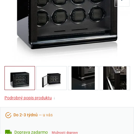
Podrobný popis produktu
↓
Do 2-3 týdnů
— u vás
Doprava zadarmo
Možnosti dopravy