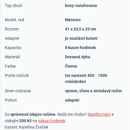
Typ zboží
boxy-natahovace
Model. rad
Meranto
Rozmer
41 x 33,5 x 25 cm
Adaptér
je součástí balení
Kapacita
8 kusov hodiniek
Materiál
Drevená dyha
Farba
Čierna
Počet otáčok
lze nastavit 450 - 1500
otáček/den
Smer otáčania
vpravo, vľavo a striedavý režim
Pohon
adaptér
Za
správnosť údajov ručíme
. Našli ste chybu?
Napíšte nám
a
získajte
200 Kč
na
nákup hodiniek
.
Garant: Kateřina Žváček