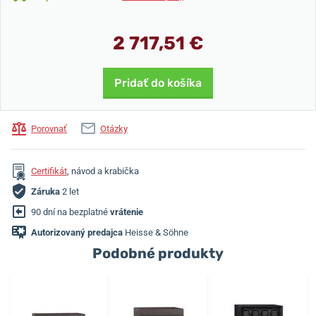
2 717,51 €
Pridať do košíka
Porovnať
Otázky
Certifikát
, návod a krabička
Záruka
2 let
90 dní na bezplatné
vrátenie
Autorizovaný predajca
Heisse & Söhne
Podobné produkty