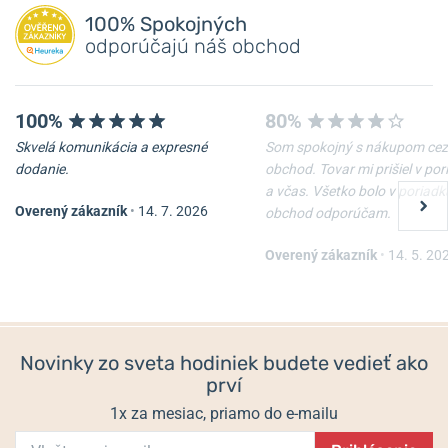
Pridať dotaz
100% Spokojných
odporúčajú náš obchod
100%
80%
Skvelá komunikácia a expresné
Som spokojný s nákupom cez
dodanie.
obchod. Tovar mi prišiel v po
a včas. Všetko bolo v poriadk
Overený zákazník
•
14. 7. 2026
obchod odporúčam.
Naťahovač Heisse & Söhne
Naťahovač Heisse & Söhne
Vancouver 4 70019-
Vancouver 2 70019-
205.141.141
204.141.141
Overený zákazník
•
14. 5. 20
Do 2-3 týdnů
Do 2-3 týdnů
1 108 €
859 €
Novinky zo sveta hodiniek budete vedieť ako
prví
1x za mesiac, priamo do e-mailu