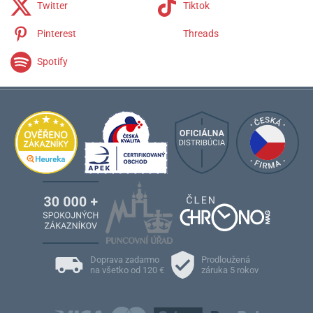
Twitter
Tiktok
Pinterest
Threads
Spotify
Doprava zadarmo
Prodloužená
na všetko od 120 €
záruka 5 rokov