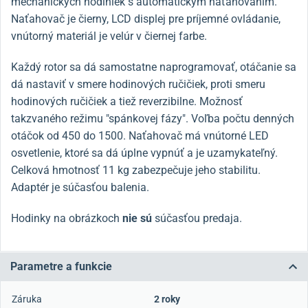
mechanických hodiniek s automatickým naťahovaním.
Naťahovač je čierny, LCD displej pre príjemné ovládanie,
vnútorný materiál je velúr v čiernej farbe.
Každý rotor sa dá samostatne naprogramovať, otáčanie sa
dá nastaviť v smere hodinových ručičiek, proti smeru
hodinových ručičiek a tiež reverzibilne. Možnosť
takzvaného režimu "spánkovej fázy". Voľba počtu denných
otáčok od 450 do 1500. Naťahovač má vnútorné LED
osvetlenie, ktoré sa dá úplne vypnúť a je uzamykateľný.
Celková hmotnosť 11 kg zabezpečuje jeho stabilitu.
Adaptér je súčasťou balenia.
Hodinky na obrázkoch
nie sú
súčasťou predaja.
Parametre a funkcie
Záruka
2 roky