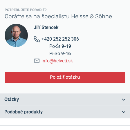
POTREBUJETE PORADIŤ?
Obráťte sa na špecialistu Heisse & Söhne
Jiří Štencek
+420 252 252 306
Po-Št
9-19
Pi-So
9-16
info@helveti.sk
Položiť otázku
Otázky
Podobné produkty
Máte otázku? Zanechajte nám komentár