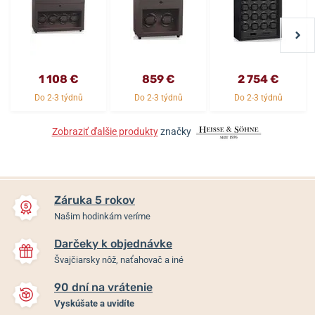
1 108 €
859 €
2 754 €
Do 2-3 týdnů
Do 2-3 týdnů
Do 2-3 týdnů
Zobraziť ďalšie produkty
značky
Záruka 5 rokov
Našim hodinkám veríme
Darčeky k objednávke
Švajčiarsky nôž, naťahovač a iné
90 dní na vrátenie
Vyskúšate a uvidíte