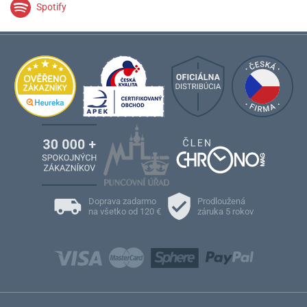
Spotify
Doprava zadarmo
Prodloužená
na všetko od 120 €
záruka 5 rokov