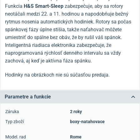
Funkcia
H&S
Smart-Sleep
zabezpečuje, aby sa rotory
neotáčali medzi 22. a 11. hodinou a napodobňuje bežný
rytmus nosenia automatických hodiniek. Rotory sa počas
spánkovej fázy úplne stíšia, takže naťahovač môžete
umiestniť do spálne bez obáv, že by rušil váš spánok.
Inteligentná riadiaca elektronika zabezpečuje, že
naprogramovaná rýchlosť denného intervalu sa vždy
zachová, aj keď je aktívna fáza spánku.
Hodinky na obrázkoch nie sú súčasťou predaja.
Parametre a funkcie
Záruka
2 roky
Typ zboží
boxy-natahovace
Model. rad
Rome