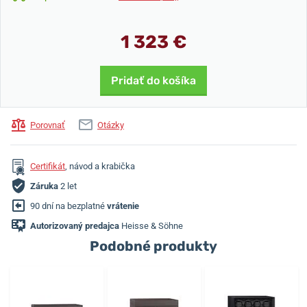
1 323 €
Pridať do košíka
Porovnať
Otázky
Certifikát
, návod a krabička
Záruka
2 let
90 dní na bezplatné
vrátenie
Autorizovaný predajca
Heisse & Söhne
Podobné produkty