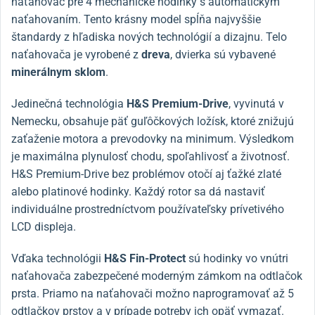
naťahovač pre 4 mechanické hodinky s automatickým
naťahovaním. Tento krásny model spĺňa najvyššie
štandardy z hľadiska nových technológií a dizajnu. Telo
naťahovača je vyrobené z
dreva
, dvierka sú vybavené
minerálnym sklom
.
Jedinečná technológia
H&S Premium-Drive
, vyvinutá v
Nemecku, obsahuje päť guľôčkových ložísk, ktoré znižujú
zaťaženie motora a prevodovky na minimum. Výsledkom
je maximálna plynulosť chodu, spoľahlivosť a životnosť.
H&S Premium-Drive bez problémov otočí aj ťažké zlaté
alebo platinové hodinky. Každý rotor sa dá nastaviť
individuálne prostredníctvom používateľsky prívetivého
LCD displeja.
Vďaka technológii
H&S
Fin-Protect
sú hodinky vo vnútri
naťahovača zabezpečené moderným zámkom na odtlačok
prsta. Priamo na naťahovači možno naprogramovať až 5
odtlačkov prstov a v prípade potreby ich opäť vymazať.