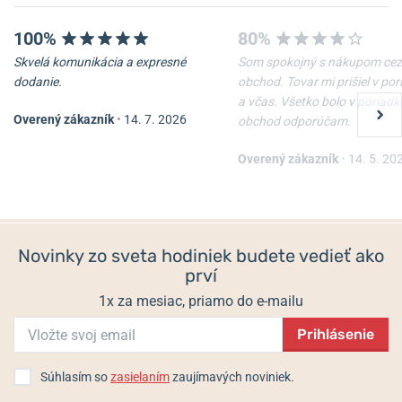
100%
80%
Skvelá komunikácia a expresné
Som spokojný s nákupom cez
dodanie.
obchod. Tovar mi prišiel v po
a včas. Všetko bolo v poriadk
Overený zákazník
•
14. 7. 2026
obchod odporúčam.
Naťahovač Heisse & Söhne
Naťahovač Heisse & Söhne
Vancouver 4 70019-
Vancouver 2 70019-
205.141.141
204.141.141
Overený zákazník
•
14. 5. 20
Do 2-3 týdnů
Do 2-3 týdnů
1 108 €
859 €
Novinky zo sveta hodiniek budete vedieť ako
prví
1x za mesiac, priamo do e-mailu
Prihlásenie
Súhlasím so
zasielaním
zaujímavých noviniek.