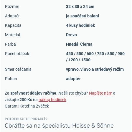
Rozmer
32 x 38 x 24 cm
Adaptér
je součástí balení
Kapacita
4 kusy hodiniek
Materiál
Drevo
Farba
Hnedá
,
Čierna
Počet otáčok
450 / 550 / 650 / 750 / 850 / 950
/ 1200 / 1500
Smer otáčania
vpravo, vľavo a striedavý režim
Pohon
adaptér
Za
správnosť údajov ručíme
. Našli ste chybu?
Napíšte nám
a
získajte
200 Kč
na
nákup hodiniek
.
Garant: Kateřina Žváček
POTREBUJETE PORADIŤ?
Obráťte sa na špecialistu Heisse & Söhne