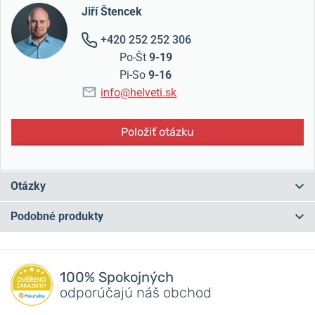
Jiří Štencek
+420 252 252 306
Po-Št
9-19
Pi-So
9-16
info@helveti.sk
Položiť otázku
Otázky
Podobné produkty
Máte otázku? Zanechajte nám komentár
Pridať dotaz
100% Spokojných
odporúčajú náš obchod