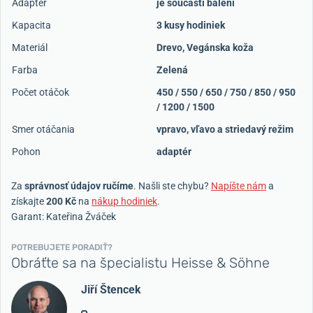
Adaptér
je součástí balení
Kapacita
3 kusy hodiniek
Materiál
Drevo
,
Vegánska koža
Farba
Zelená
Počet otáčok
450 / 550 / 650 / 750 / 850 / 950
/ 1200 / 1500
Smer otáčania
vpravo, vľavo a striedavý režim
Pohon
adaptér
Za
správnosť údajov ručíme
. Našli ste chybu?
Napíšte nám
a
získajte
200 Kč
na
nákup hodiniek
.
Garant: Kateřina Žváček
POTREBUJETE PORADIŤ?
Obráťte sa na špecialistu Heisse & Söhne
Jiří Štencek