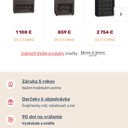
1 108 €
859 €
2 754 €
Do 2-3 týdnů
Do 2-3 týdnů
Do 2-3 týdnů
Zobraziť ďalšie produkty
značky
Záruka 5 rokov
Našim hodinkám veríme
Darčeky k objednávke
Švajčiarsky nôž, naťahovač a iné
90 dní na vrátenie
Vyskúšate a uvidíte