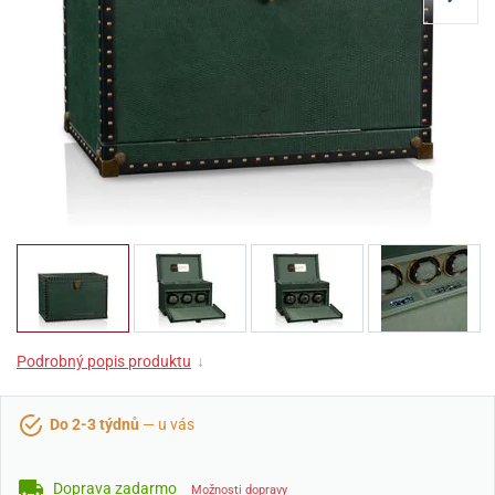
Podrobný popis produktu
↓
Do 2-3 týdnů
— u vás
Doprava zadarmo
Možnosti dopravy