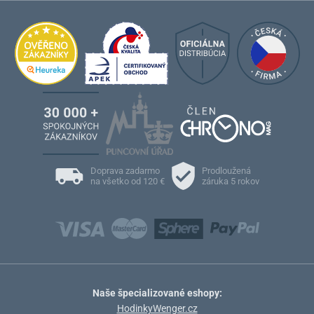
Doprava zadarmo
Prodloužená
na všetko od 120 €
záruka 5 rokov
Naše špecializované eshopy:
HodinkyWenger.cz