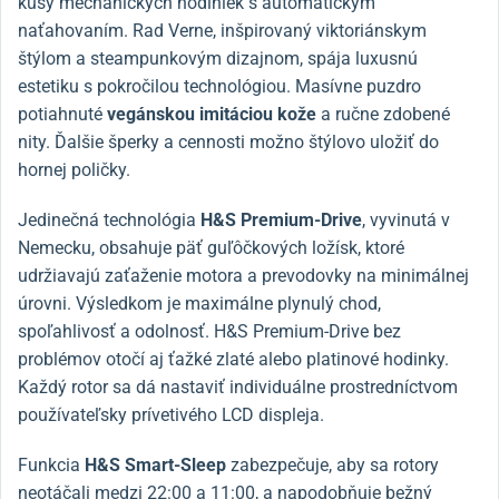
kusy mechanických hodiniek s automatickým
naťahovaním. Rad Verne, inšpirovaný viktoriánskym
štýlom a steampunkovým dizajnom, spája luxusnú
estetiku s pokročilou technológiou. Masívne puzdro
potiahnuté
vegánskou imitáciou kože
a ručne zdobené
nity. Ďalšie šperky a cennosti možno štýlovo uložiť do
hornej poličky.
Jedinečná technológia
H&S Premium-Drive
, vyvinutá v
Nemecku, obsahuje päť guľôčkových ložísk, ktoré
udržiavajú zaťaženie motora a prevodovky na minimálnej
úrovni. Výsledkom je maximálne plynulý chod,
spoľahlivosť a odolnosť. H&S Premium-Drive bez
problémov otočí aj ťažké zlaté alebo platinové hodinky.
Každý rotor sa dá nastaviť individuálne prostredníctvom
používateľsky prívetivého LCD displeja.
Funkcia
H&S
Smart-Sleep
zabezpečuje, aby sa rotory
neotáčali medzi 22:00 a 11:00, a napodobňuje bežný