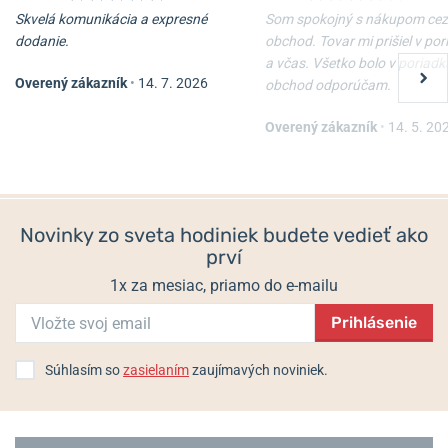
Skvelá komunikácia a expresné
Som spokojný s nákupom cez
dodanie.
obchod. Tovar mi prišiel v po
a včas. Všetko bolo v poriadk
Overený zákazník
•
14. 7. 2026
obchod odporúčam.
Naťahovač Heisse & Söhne
Naťahovač Heisse & Söhne
Vancouver 4 70019-
Vancouver 2 70019-
205.141.141
204.141.141
Overený zákazník
•
14. 5. 20
Do 2-3 týdnů
Do 2-3 týdnů
1 108 €
859 €
Novinky zo sveta hodiniek budete vedieť ako
prví
1x za mesiac, priamo do e-mailu
Prihlásenie
Súhlasím so
zasielaním
zaujímavých noviniek.