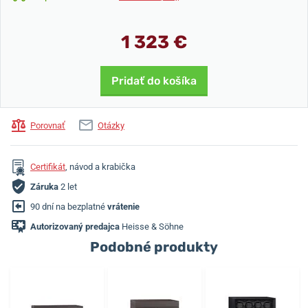
1 323 €
Pridať do košíka
Porovnať
Otázky
Certifikát
, návod a krabička
Záruka
2 let
90 dní na bezplatné
vrátenie
Autorizovaný predajca
Heisse & Söhne
Podobné produkty