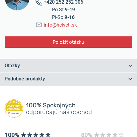
+420 252 252 306
Po-Št
9-19
Pi-So
9-16
info@helveti.sk
Položiť otázku
Otázky
Podobné produkty
Máte otázku? Zanechajte nám komentár
Pridať dotaz
100% Spokojných
odporúčajú náš obchod
100%
80%