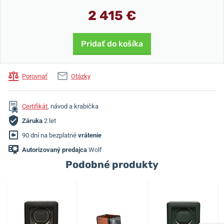
2 415 €
Pridať do košíka
Porovnať
Otázky
Certifikát
, návod a krabička
Záruka
2 let
90 dní na bezplatné
vrátenie
Autorizovaný predajca
Wolf
Podobné produkty