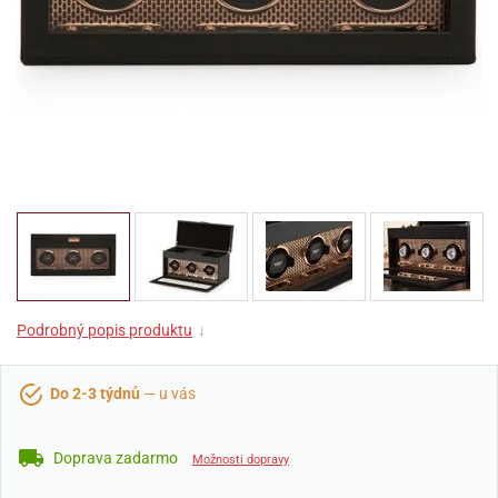
Podrobný popis produktu
↓
Do 2-3 týdnů
— u vás
Doprava zadarmo
Možnosti dopravy