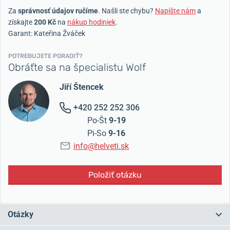
Za
správnosť údajov ručíme
. Našli ste chybu?
Napíšte nám
a
získajte
200 Kč
na
nákup hodiniek
.
Garant: Kateřina Žváček
POTREBUJETE PORADIŤ?
Obráťte sa na špecialistu Wolf
Jiří Štencek
+420 252 252 306
Po-Št
9-19
Pi-So
9-16
info@helveti.sk
Položiť otázku
Otázky