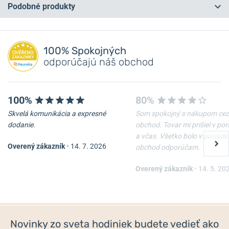
Podobné produkty
Máte otázku? Zanechajte nám komentár
NA PREDAJNI
NA PREDAJNI
Pridať dotaz
100% Spokojných
odporúčajú náš obchod
100%
80%
Skvelá komunikácia a expresné
Som spokojný s nákupom cez
dodanie.
obchod. Tovar mi prišiel v po
a včas. Všetko bolo v poriadk
Overený zákazník
•
14. 7. 2026
obchod odporúčam.
Naťahovač Wolf Cub 461103
Naťahovač Designhütte
Urban 70005-138
Overený zákazník
•
14. 5. 20
Skladom
Skladom
365 €
198,25 €
Novinky zo sveta hodiniek budete vedieť ako