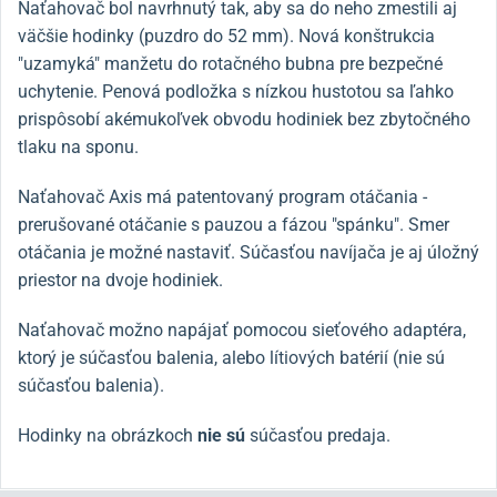
Naťahovač
bol navrhnutý tak, aby sa do neho zmestili aj
väčšie hodinky (puzdro do 52 mm).
Nová konštrukcia
"uzamyká" manžetu do rotačného bubna pre bezpečné
uchytenie. Penová podložka s nízkou hustotou sa ľahko
prispôsobí akémukoľvek obvodu hodiniek bez zbytočného
tlaku na sponu.
Naťahovač Axis má patentovaný program otáčania -
prerušované otáčanie s pauzou a fázou "spánku". Smer
otáčania je možné nastaviť. Súčasťou navíjača je aj úložný
priestor na dvoje hodiniek.
Naťahovač možno napájať pomocou sieťového adaptéra,
ktorý je súčasťou balenia, alebo lítiových batérií (nie sú
súčasťou balenia).
Hodinky na obrázkoch
nie sú
súčasťou predaja.