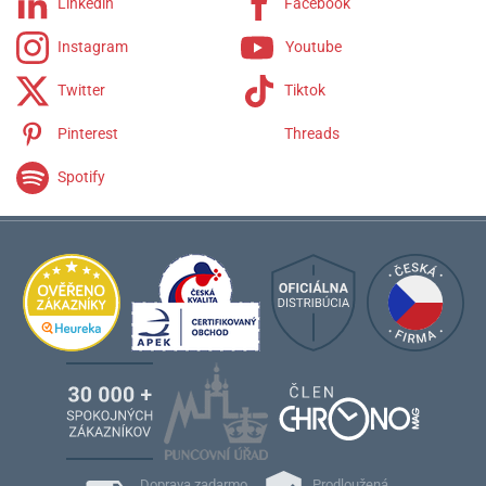
Linkedin
Facebook
Instagram
Youtube
Twitter
Tiktok
Pinterest
Threads
Spotify
Doprava zadarmo
Prodloužená