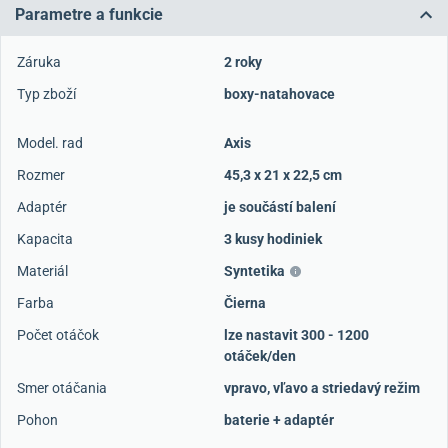
Parametre a funkcie
Záruka
2 roky
Typ zboží
boxy-natahovace
Model. rad
Axis
Rozmer
45,3 x 21 x 22,5 cm
Adaptér
je součástí balení
Kapacita
3 kusy hodiniek
Materiál
Syntetika
Farba
Čierna
Počet otáčok
lze nastavit 300 - 1200
otáček/den
Smer otáčania
vpravo, vľavo a striedavý režim
Pohon
baterie + adaptér