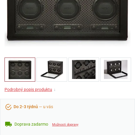
Podrobný popis produktu
↓
Do 2-3 týdnů
— u vás
Doprava zadarmo
Možnosti dopravy