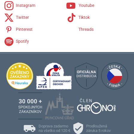
Instagram
Youtube
Twitter
Tiktok
Pinterest
Threads
Spotify
Doprava zadarmo
Prodloužená
na všetko od 120 €
záruka 5 rokov