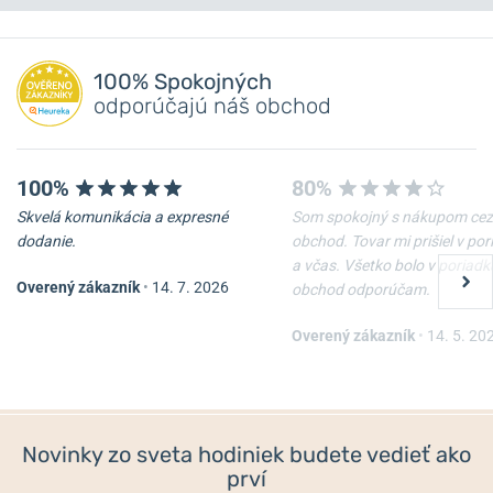
Máte otázku? Zanechajte nám komentár
NA PREDAJNI
NA PREDAJNI
Pridať dotaz
100% Spokojných
odporúčajú náš obchod
100%
80%
Skvelá komunikácia a expresné
Som spokojný s nákupom cez
dodanie.
obchod. Tovar mi prišiel v po
a včas. Všetko bolo v poriadk
Overený zákazník
•
14. 7. 2026
obchod odporúčam.
Naťahovač Wolf Cub 461103
Naťahovač Designhütte
Urban 70005-138
Overený zákazník
•
14. 5. 20
Skladom
Skladom
365 €
198,25 €
Novinky zo sveta hodiniek budete vedieť ako
prví