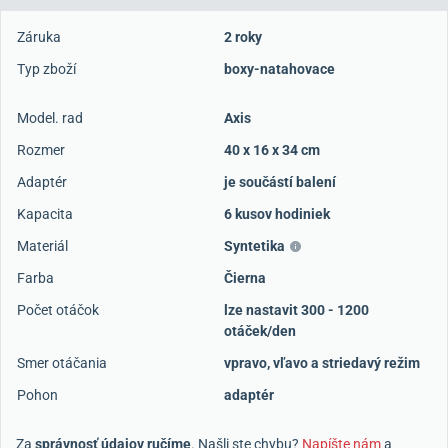
Záruka
2 roky
Typ zboží
boxy-natahovace
Model. rad
Axis
Rozmer
40 x 16 x 34 cm
Adaptér
je součástí balení
Kapacita
6 kusov hodiniek
Materiál
Syntetika
Farba
Čierna
Počet otáčok
lze nastavit 300 - 1200
otáček/den
Smer otáčania
vpravo, vľavo a striedavý režim
Pohon
adaptér
Za
správnosť údajov ručíme
. Našli ste chybu?
Napíšte nám
a