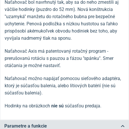
Naťahovač
bol navrhnutý tak, aby sa do neho zmestili aj
väčšie hodinky (puzdro do 52 mm).
Nová konštrukcia
"uzamyká" manžetu do rotačného bubna pre bezpečné
uchytenie. Penová podložka s nízkou hustotou sa ľahko
prispôsobí akémukoľvek obvodu hodiniek bez toho, aby
vyvíjala nadmerný tlak na sponu.
Naťahovač Axis má patentovaný rotačný program -
prerušovanú rotáciu s pauzou a fázou "spánku". Smer
otáčania je možné nastaviť.
Naťahovač možno napájať pomocou sieťového adaptéra,
ktorý je súčasťou balenia, alebo lítiových batérií (nie sú
súčasťou balenia).
Hodinky na obrázkoch
nie sú
súčasťou predaja.
Parametre a funkcie