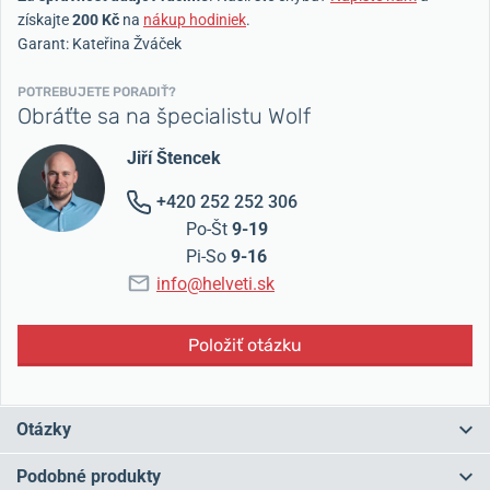
získajte
200 Kč
na
nákup hodiniek
.
Garant: Kateřina Žváček
POTREBUJETE PORADIŤ?
Obráťte sa na špecialistu Wolf
Jiří Štencek
+420 252 252 306
Po-Št
9-19
Pi-So
9-16
info@helveti.sk
Položiť otázku
Otázky
Podobné produkty