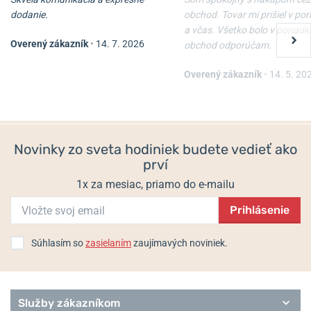
dodanie.
obchod. Tovar mi prišiel v po
a včas. Všetko bolo v poriadk
Overený zákazník
•
14. 7. 2026
obchod odporúčam.
Naťahovač Wolf Cub 461103
Naťahovač Designhütte
Urban 70005-138
Overený zákazník
•
14. 5. 20
Skladom
Skladom
365 €
198,25 €
Novinky zo sveta hodiniek budete vedieť ako
prví
1x za mesiac, priamo do e-mailu
Prihlásenie
Súhlasím so
zasielaním
zaujímavých noviniek.
Služby zákazníkom