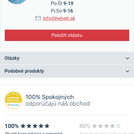
Po-Št
9-19
Pi-So
9-16
info@helveti.sk
Položiť otázku
Otázky
Podobné produkty
Máte otázku? Zanechajte nám komentár
NA PREDAJNI
NA PREDAJNI
Pridať dotaz
100% Spokojných
odporúčajú náš obchod
100%
80%
Skvelá komunikácia a expresné
Som spokojný s nákupom cez