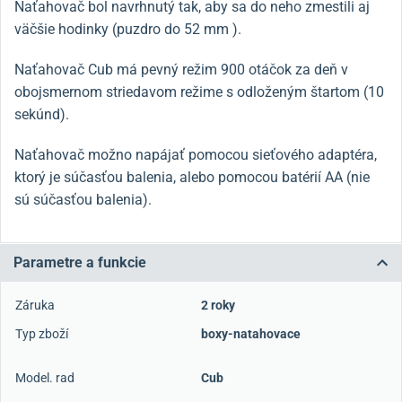
Naťahovač
bol navrhnutý tak, aby sa do neho zmestili aj
väčšie hodinky (puzdro do 52 mm
).
Naťahovač Cub
má pevný režim 900 otáčok za deň v
obojsmernom striedavom režime s odloženým štartom (10
sekúnd)
.
Naťahovač možno napájať pomocou sieťového adaptéra,
ktorý je súčasťou balenia, alebo pomocou batérií AA (nie
sú súčasťou balenia).
Parametre a funkcie
Záruka
2 roky
Typ zboží
boxy-natahovace
Model. rad
Cub