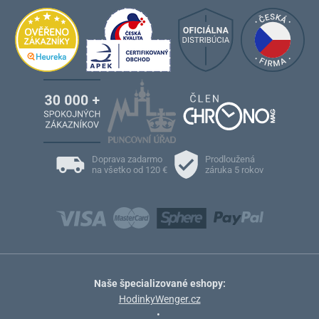
Doprava zadarmo
Prodloužená
na všetko od 120 €
záruka 5 rokov
Naše špecializované eshopy:
HodinkyWenger.cz
•