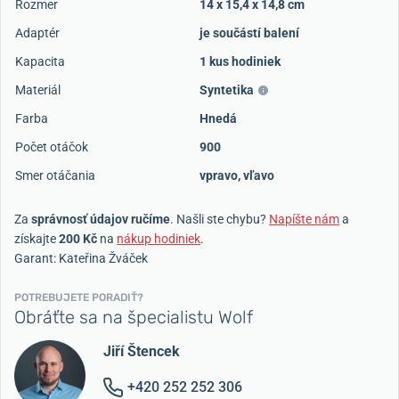
Rozmer
14 x 15,4 x 14,8 cm
Adaptér
je součástí balení
Kapacita
1 kus hodiniek
Materiál
Syntetika
Farba
Hnedá
Počet otáčok
900
Smer otáčania
vpravo, vľavo
Za
správnosť údajov ručíme
. Našli ste chybu?
Napíšte nám
a
získajte
200 Kč
na
nákup hodiniek
.
Garant: Kateřina Žváček
POTREBUJETE PORADIŤ?
Obráťte sa na špecialistu Wolf
Jiří Štencek
+420 252 252 306