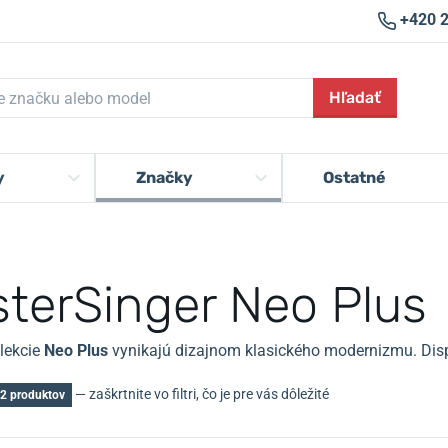
+420 
Hľadať
y
Značky
Ostatné
sterSinger Neo Plus
lekcie
Neo Plus
vynikajú dizajnom klasického modernizmu.
Dis
— zaškrtnite vo filtri, čo je pre vás dôležité
2 produktov