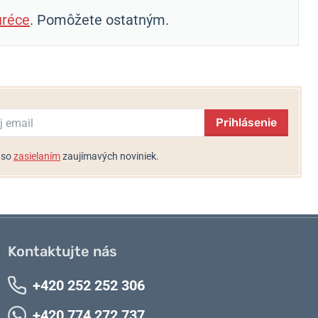
réce
. Pomôžete ostatným.
Prihlásenie
 so
zasielaním
zaujímavých noviniek.
Kontaktujte nás
+420 252 252 306
+420 774 272 737