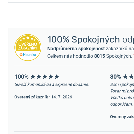
100% Spokojných
odp
Nadprůměrná spokojenost
zákazníků nám 
Celkem nás hodnotilo
8015
Spokojných.
100%
80%
Skvelá komunikácia a expresné dodanie.
Som spokojn
Tovar mi priš
Overený zákazník
•
14. 7. 2026
Všetko bolo 
odporúčam.
Overený zák