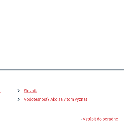
y
Slovník
Vodotesnosť? Ako sa v tom vyznať
Vstúpiť do poradne
↓