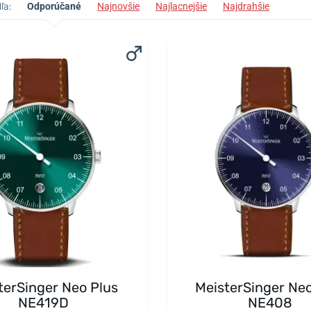
ľa:
Odporúčané
Najnovšie
Najlacnejšie
Najdrahšie
terSinger Neo Plus
MeisterSinger Neo
NE419D
NE408