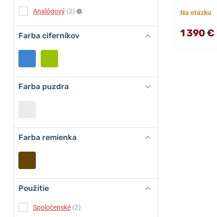
Analógový
(2)
Na otázku
1 390 €
Farba ciferníkov
Farba puzdra
Farba remienka
Použitie
Spoločenské
(2)