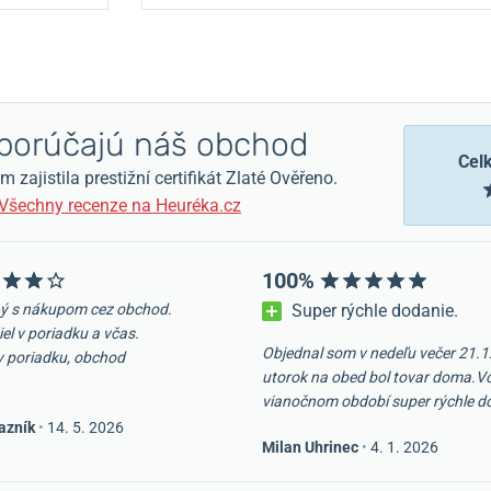
orúčajú náš obchod
Cel
zajistila prestižní certifikát Zlaté Ověřeno.
Všechny recenze na Heuréka.cz
100%
ý s nákupom cez obchod.
Super rýchle dodanie.
iel v poriadku a včas.
Objednal som v nedeľu večer 21.1
v poriadku, obchod
utorok na obed bol tovar doma.V
vianočnom období super rýchle d
azník
•
14. 5. 2026
Milan Uhrinec
•
4. 1. 2026