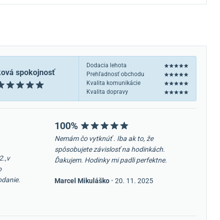
Dodacia lehota
ková spokojnosť
Prehľadnosť obchodu
Kvalita komunikácie
Kvalita dopravy
100%
Nemám čo vytknúť . Iba ak to, že
spôsobujete závislosť na hodinkách.
2.,v
Ďakujem. Hodinky mi padli perfektne.
o
odanie.
Marcel Mikuláško
•
20. 11. 2025