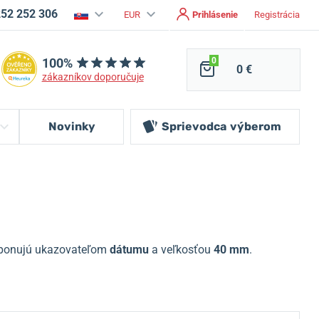
252 252 306
EUR
Prihlásenie
Registrácia
100%
0
0 €
zákazníkov doporučuje
Novinky
Sprievodca
výberom
ponujú ukazovateľom
dátumu
a veľkosťou
40 mm
.