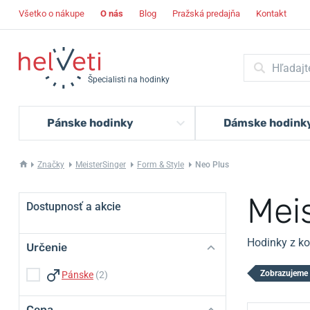
Všetko o nákupe
O nás
Blog
Pražská predajňa
Kontakt
Špecialisti na hodinky
Pánske hodinky
Dámske hodink
Značky
MeisterSinger
Form & Style
Neo Plus
Mei
Dostupnosť a akcie
Hodinky z ko
Určenie
Zobrazujeme 
Pánske
(2)
Cena