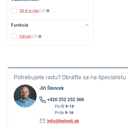
30 m a viac
(2)
Funkcia
Dátum
(2)
Potrebujete radu? Obráťte sa na špecialistu
Jiří Štencek
+420 252 252 306
Po-Št
9-19
Pi-So
9-16
info@helveti.sk