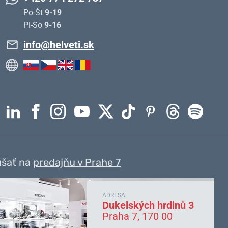
Po-Št
9-19
Pi-So
9-16
info@helveti.sk
úšať na
predajňu v Prahe 7
ADRESA
Dukelských hrdinů 3
Praha 7, 170 00