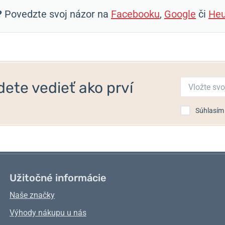
?
Povedzte svoj názor na
Facebooku
,
Google
či
Heu
ete vedieť ako prví
Súhlasím
Užitočné informácie
Naše značky
Výhody nákupu u nás