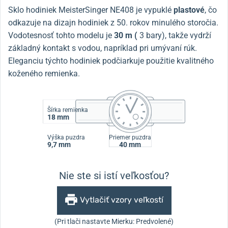
Sklo hodiniek MeisterSinger NE408 je vypuklé
plastové
, čo
odkazuje na dizajn hodiniek z 50. rokov minulého storočia.
Vodotesnosť tohto modelu je
30 m (
3 bary), takže vydrží
základný kontakt s vodou, napríklad pri umývaní rúk.
Eleganciu týchto hodiniek podčiarkuje použitie kvalitného
koženého remienka.
Šírka remienka
18 mm
Výška puzdra
Priemer puzdra
9,7 mm
40 mm
Nie ste si istí veľkosťou?
Vytlačiť vzory veľkostí
(Pri tlači nastavte Mierku: Predvolené)