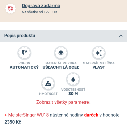
Doprava zadarmo
Na všetko od 127 EUR
Popis produktu
POHON
MATERIÁL PUZDRA
MATERIÁL SKLÍČKA
AUTOMATICKÝ
UŠĽACHTILÁ OCEĽ
PLAST
VODOTESNOSŤ
30 M
HMOTNOSŤ
Zobraziť všetky parametre
↓
+
MeisterSinger WU18
nástenné hodiny
darček
v hodnote
2350 Kč