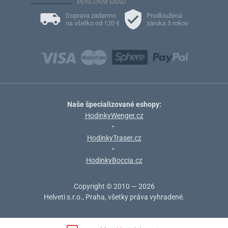
Doprava zadarmo
Prodloužená
na všetko od 120 €
záruka 5 rokov
Naše špecializované eshopy:
HodinkyWenger.cz
•
HodinkyTraser.cz
•
HodinkyBoccia.cz
Copyright © 2010 — 2026
Helveti s.r.o., Praha, všetky práva vyhradené.