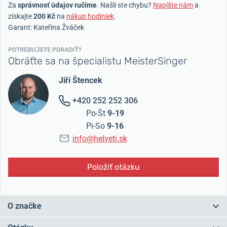
Za
správnosť údajov ručíme
. Našli ste chybu?
Napíšte nám
a
získajte
200 Kč
na
nákup hodiniek
.
Garant: Kateřina Žváček
POTREBUJETE PORADIŤ?
Obráťte sa na špecialistu MeisterSinger
Jiří Štencek
+420 252 252 306
Po-Št
9-19
Pi-So
9-16
info@helveti.sk
Položiť otázku
O značke
Zabudnite na rýchly zhon dnešnej doby, hekticky tikajúcu či plynulo