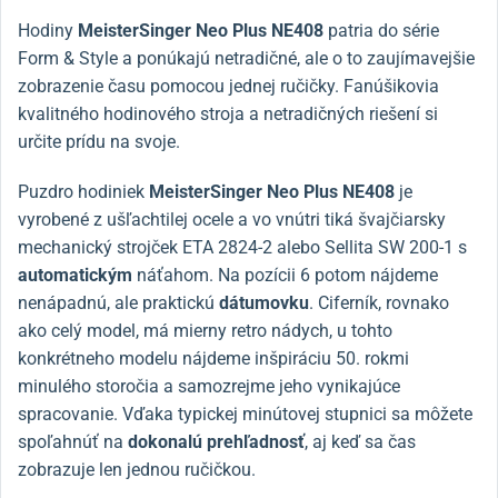
Hodiny
MeisterSinger Neo Plus NE408
patria do série
Form & Style a ponúkajú netradičné, ale o to zaujímavejšie
zobrazenie času pomocou jednej ručičky. Fanúšikovia
kvalitného hodinového stroja a netradičných riešení si
určite prídu na svoje.
Puzdro hodiniek
MeisterSinger Neo Plus NE408
je
vyrobené z ušľachtilej ocele a vo vnútri tiká švajčiarsky
mechanický strojček ETA 2824-2 alebo Sellita SW 200-1 s
automatickým
náťahom. Na pozícii 6 potom nájdeme
nenápadnú, ale praktickú
dátumovku
. Ciferník, rovnako
ako celý model, má mierny retro nádych, u tohto
konkrétneho modelu nájdeme inšpiráciu 50. rokmi
minulého storočia a samozrejme jeho vynikajúce
spracovanie. Vďaka typickej minútovej stupnici sa môžete
spoľahnúť na
dokonalú prehľadnosť
, aj keď sa čas
zobrazuje len jednou ručičkou.