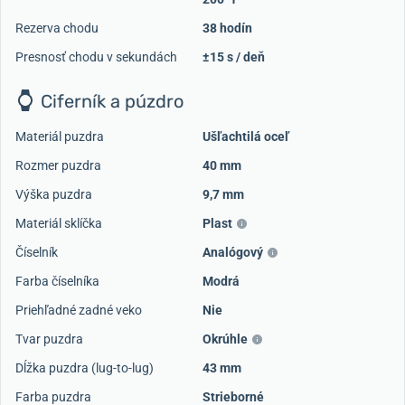
Rezerva chodu
38 hodín
Presnosť chodu v sekundách
±15 s / deň
Ciferník a púzdro
Materiál puzdra
Ušľachtilá oceľ
Rozmer puzdra
40 mm
Výška puzdra
9,7 mm
Materiál sklíčka
Plast
Číselník
Analógový
Farba číselníka
Modrá
Priehľadné zadné veko
Nie
Tvar puzdra
Okrúhle
Dĺžka puzdra (lug-to-lug)
43 mm
Farba puzdra
Strieborné