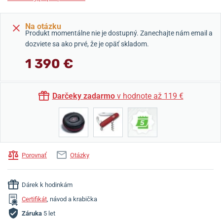
Na otázku
Produkt momentálne nie je dostupný. Zanechajte nám email a
dozviete sa ako prvé, že je opäť skladom.
1 390 €
Darčeky zadarmo
v hodnote až 119 €
Porovnať
Otázky
Dárek k hodinkám
Certifikát
, návod a krabička
Záruka
5 let