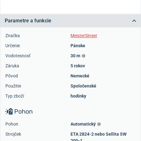
Parametre a funkcie
Značka
MeisterSinger
Určenie
Pánske
Vodotesnosť
30 m
Záruka
5 rokov
Pôvod
Nemecké
Použitie
Spoločenské
Typ zboží
hodinky
Pohon
Pohon
Automatický
Strojček
ETA 2824-2 nebo Sellita SW
200-1