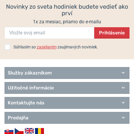
Novinky zo sveta hodiniek budete vedieť ako
Informácie o výrobcovi:
MeisterSinger GmbH & Co. KG, Hafenweg
prví
46, Postfach 55 23, 48030 Münster, Nemecko /
info@meistersinger.de
1x za mesiac, priamo do e-mailu
Prihlásenie
Populárne modelové rady MeisterSinger
Súhlasím so
zasielaním
zaujímavých noviniek.
Classic
Classic Plus
Form & Style
Editions
Služby zákazníkom
Meisterstücke
Remienky MeisterSinger
Užitočné informácie
Kontaktujte nás
Predajňa