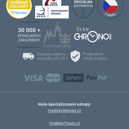
Doprava zadarmo
Prodloužená
na všetko od 120 €
záruka 5 rokov
Naše špecializované eshopy:
HodinkyWenger.cz
•
HodinkyTraser.cz