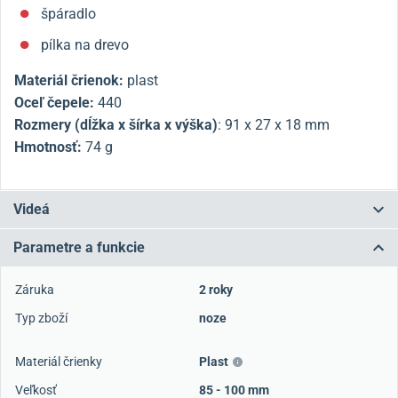
špáradlo
pílka na drevo
Materiál črienok:
plast
Oceľ čepele:
440
Rozmery (dĺžka x šírka x výška)
:
91 x 27 x 18 mm
Hmotnosť:
74 g
Videá
Parametre a funkcie
Záruka
2 roky
Typ zboží
noze
Materiál črienky
Plast
Veľkosť
85 - 100 mm