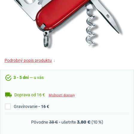
Podrobný popis produktu
↓
3 - 5 dní
— u vás
Doprava od 16 €
Možnosti dopravy
Gravírovanie
- 16 €
Pôvodne
38 €
• ušetríte
3,80 €
(10 %)