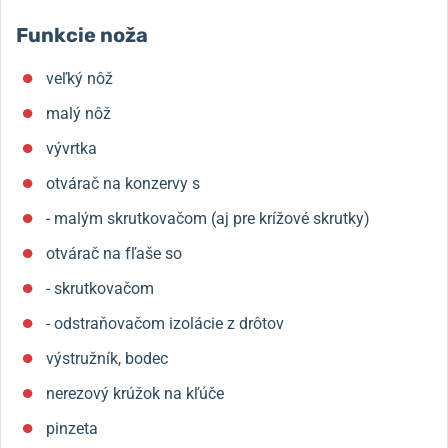
Funkcie noža
veľký nôž
malý nôž
vývrtka
otvárač na konzervy s
- malým skrutkovačom (aj pre krížové skrutky
)
otvárač na fľaše so
- skrutkovačom
- odstraňovačom izolácie z drôtov
výstružník, bodec
nerezový krúžok na kľúče
pinzeta