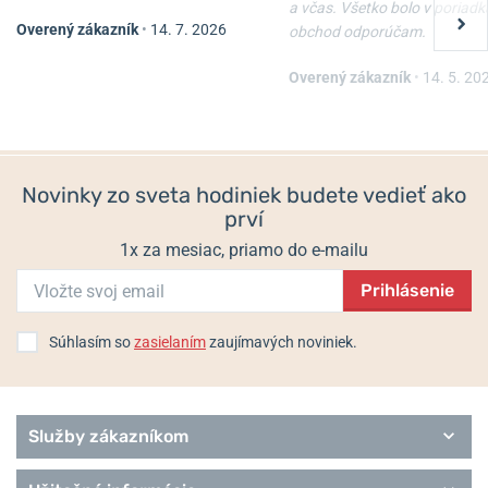
a včas. Všetko bolo v poriadk
Overený zákazník
•
14. 7. 2026
obchod odporúčam.
Nôž Victorinox Waiter
Nôž Victorinox Spartan
Overený zákazník
•
14. 5. 20
Skladom
Skladom
22 €
33 €
19,80 €
29,70 €
Novinky zo sveta hodiniek budete vedieť ako
prví
1x za mesiac, priamo do e-mailu
Prihlásenie
Súhlasím so
zasielaním
zaujímavých noviniek.
Služby zákazníkom