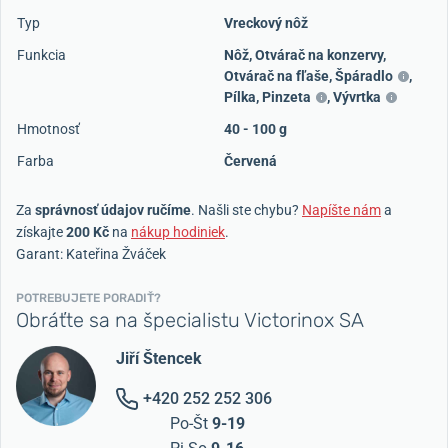
Typ
Vreckový nôž
Funkcia
Nôž
,
Otvárač na konzervy
,
Otvárač na fľaše
,
Špáradlo
,
Pílka
,
Pinzeta
,
Vývrtka
Hmotnosť
40 - 100 g
Farba
Červená
Za
správnosť údajov ručíme
. Našli ste chybu?
Napíšte nám
a
získajte
200 Kč
na
nákup hodiniek
.
Garant: Kateřina Žváček
POTREBUJETE PORADIŤ?
Obráťte sa na špecialistu Victorinox SA
Jiří Štencek
+420 252 252 306
Po-Št
9-19