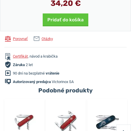
34,20 €
Pridať do košíka
Porovnať
Otázky
Certifikát
, návod a krabička
Záruka
2 let
90 dní na bezplatné
vrátenie
Autorizovaný predajca
Victorinox SA
Podobné produkty