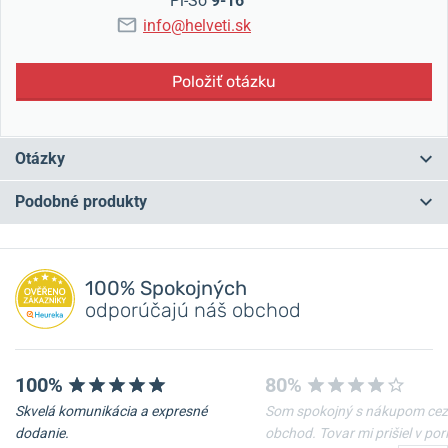
Pi-So
9-16
info@helveti.sk
Položiť otázku
Otázky
Podobné produkty
Máte otázku? Zanechajte nám komentár
NA PREDAJNI
NA PREDAJNI
Pridať dotaz
100% Spokojných
odporúčajú náš obchod
100%
80%
Skvelá komunikácia a expresné
Som spokojný s nákupom cez
-10%
-10%
dodanie.
obchod. Tovar mi prišiel v po