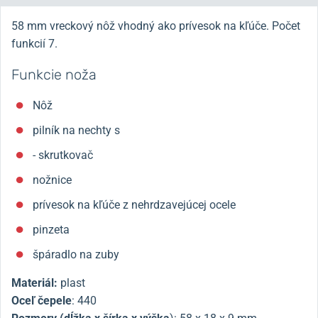
58 mm vreckový nôž vhodný ako prívesok na kľúče. Počet
funkcií 7.
Funkcie noža
Nôž
pilník na nechty s
- skrutkovač
nožnice
prívesok na kľúče z nehrdzavejúcej ocele
pinzeta
špáradlo na zuby
Materiál:
plast
Oceľ čepele
: 440