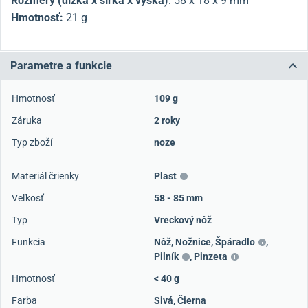
Rozmery (dĺžka x šírka x výška
):
58 x 18 x 9 mm
Hmotnosť:
21 g
Parametre a funkcie
Hmotnosť
109 g
Záruka
2 roky
Typ zboží
noze
Materiál črienky
Plast
Veľkosť
58 - 85 mm
Typ
Vreckový nôž
Funkcia
Nôž
,
Nožnice
,
Špáradlo
,
Pilník
,
Pinzeta
Hmotnosť
< 40 g
Farba
Sivá
,
Čierna