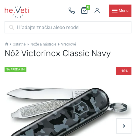
0
Menu
Ostatné
Nože a nástroje
Vreckové
Nôž Victorinox Classic Navy
NA PREDAJNI
-10%