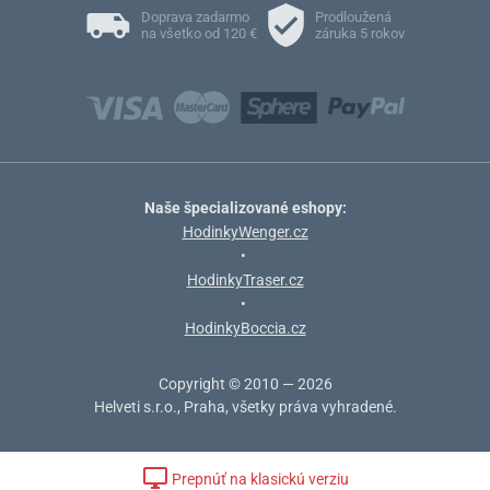
Doprava zadarmo
Prodloužená
na všetko od 120 €
záruka 5 rokov
Naše špecializované eshopy:
HodinkyWenger.cz
•
HodinkyTraser.cz
•
HodinkyBoccia.cz
Copyright © 2010 — 2026
Helveti s.r.o., Praha, všetky práva vyhradené.
Prepnúť na klasickú verziu