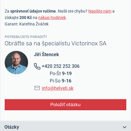
Za
správnosť údajov ručíme
. Našli ste chybu?
Napíšte nám
a
získajte
200 Kč
na
nákup hodiniek
.
Garant: Kateřina Žváček
POTREBUJETE PORADIŤ?
Obráťte sa na špecialistu Victorinox SA
Jiří Štencek
+420 252 252 306
Po-Št
9-19
Pi-So
9-16
info@helveti.sk
Položiť otázku
Otázky