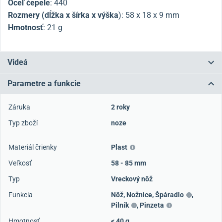
Oceľ čepele
: 440
Rozmery (dĺžka x šírka x výška
):
58 x 18 x 9 mm
Hmotnosť
: 21 g
Videá
Parametre a funkcie
Záruka
2 roky
Typ zboží
noze
Materiál črienky
Plast
Veľkosť
58 - 85 mm
Typ
Vreckový nôž
Funkcia
Nôž
,
Nožnice
,
Špáradlo
,
Pilník
,
Pinzeta
Hmotnosť
< 40 g