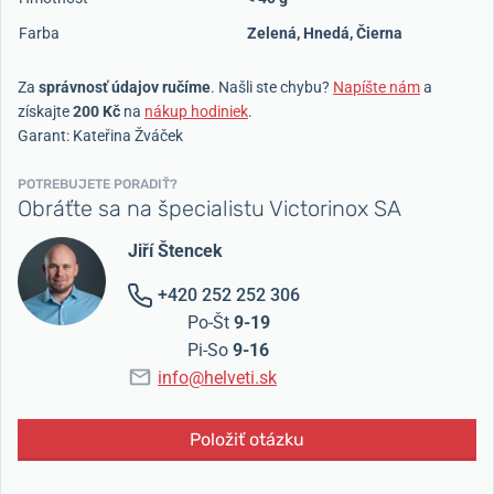
Farba
Zelená
,
Hnedá
,
Čierna
Za
správnosť údajov ručíme
. Našli ste chybu?
Napíšte nám
a
získajte
200 Kč
na
nákup hodiniek
.
Garant: Kateřina Žváček
POTREBUJETE PORADIŤ?
Obráťte sa na špecialistu Victorinox SA
Jiří Štencek
+420 252 252 306
Po-Št
9-19
Pi-So
9-16
info@helveti.sk
Položiť otázku