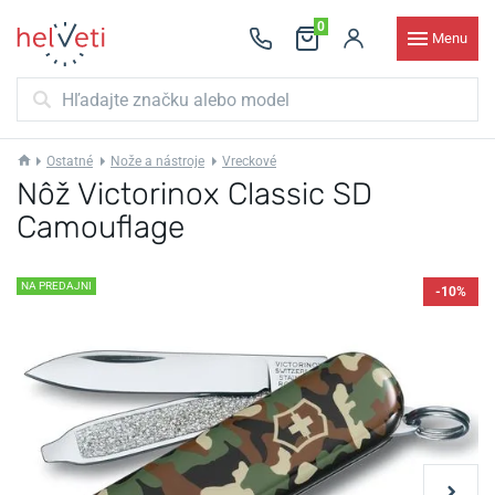
0
Menu
Ostatné
Nože a nástroje
Vreckové
Nôž Victorinox Classic SD
Camouflage
NA PREDAJNI
-10%