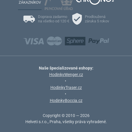
Doprava zadarmo
Prodloužená
na všetko od 120 €
záruka 5 rokov
Naše špecializované eshopy:
HodinkyWenger.cz
•
HodinkyTraser.cz
•
HodinkyBoccia.cz
Copyright © 2010 — 2026
Helveti s.r.o., Praha, všetky práva vyhradené.