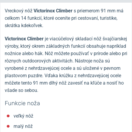
Vreckový nôž
Victorinox Climber
s priemerom 91 mm má
celkom 14 funkcií, ktoré oceníte pri cestovaní, turistike,
skrátka kdekoľvek.
Victorinox Climber
je viacúčelový skladací nôž švajčiarskej
výroby, ktorý okrem základných funkcií obsahuje napríklad
nožnice alebo hák. Nôž môžete používať v prírode alebo pri
rôznych outdoorových aktivitách. Nástroje noža sú
vyrobené z nehrdzavejúcej ocele a sú uložené v pevnom
plastovom puzdre. Vďaka krúžku z nehrdzavejúcej ocele
môžete tento 91 mm dlhý nôž zavesiť na kľúče a nosiť ho
všade so sebou.
Funkcie noža
veľký nôž
malý nôž