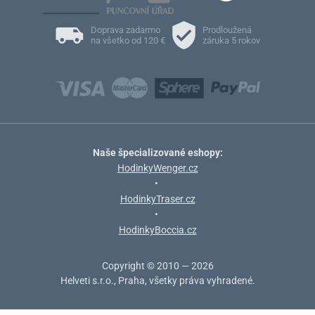
Doprava zadarmo
Prodloužená
na všetko od 120 €
záruka 5 rokov
Naše špecializované eshopy:
HodinkyWenger.cz
•
HodinkyTraser.cz
•
HodinkyBoccia.cz
Copyright © 2010 — 2026
Helveti s.r.o., Praha, všetky práva vyhradené.