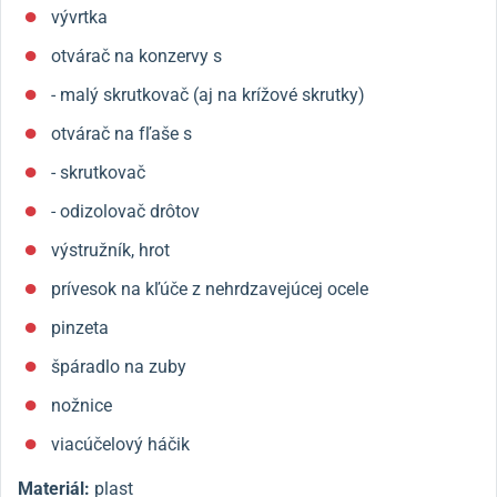
vývrtka
otvárač na konzervy s
- malý skrutkovač (aj na krížové skrutky)
otvárač na fľaše s
- skrutkovač
- odizolovač drôtov
výstružník, hrot
prívesok na kľúče z nehrdzavejúcej ocele
pinzeta
špáradlo na zuby
nožnice
viacúčelový háčik
Materiál:
plast