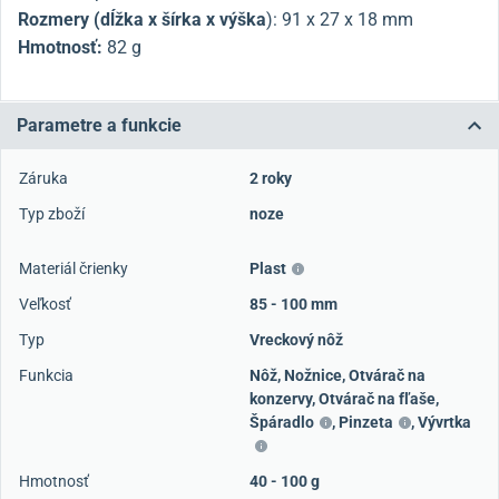
Rozmery (dĺžka x šírka x výška
):
91 x 27 x 18 mm
Hmotnosť:
82 g
Parametre a funkcie
Záruka
2 roky
Typ zboží
noze
Materiál črienky
Plast
Veľkosť
85 - 100 mm
Typ
Vreckový nôž
Funkcia
Nôž
,
Nožnice
,
Otvárač na
konzervy
,
Otvárač na fľaše
,
Špáradlo
,
Pinzeta
,
Vývrtka
Hmotnosť
40 - 100 g