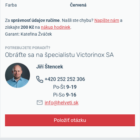
Farba
Červená
Za
správnosť údajov ručíme
. Našli ste chybu?
Napíšte nám
a
získajte
200 Kč
na
nákup hodiniek
.
Garant: Kateřina Žváček
POTREBUJETE PORADIŤ?
Obráťte sa na špecialistu Victorinox SA
Jiří Štencek
+420 252 252 306
Po-Št
9-19
Pi-So
9-16
info@helveti.sk
Položiť otázku