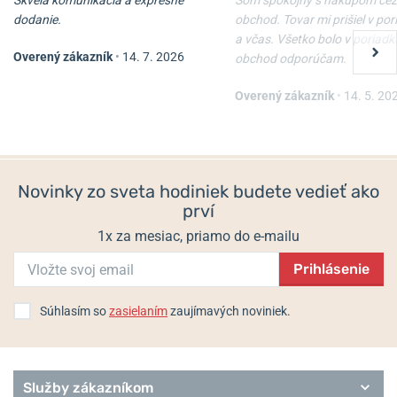
Skvelá komunikácia a expresné
Som spokojný s nákupom cez
-10%
-10%
dodanie.
obchod. Tovar mi prišiel v po
a včas. Všetko bolo v poriadk
Overený zákazník
•
14. 7. 2026
obchod odporúčam.
Nôž Victorinox Waiter
Nôž Victorinox Spartan
Overený zákazník
•
14. 5. 20
Skladom
Skladom
22 €
33 €
19,80 €
29,70 €
Novinky zo sveta hodiniek budete vedieť ako
prví
1x za mesiac, priamo do e-mailu
Prihlásenie
Súhlasím so
zasielaním
zaujímavých noviniek.
Služby zákazníkom