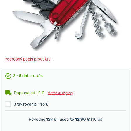
Podrobný popis produktu
↓
3 - 5 dní
— u vás
Doprava od 16 €
Možnosti dopravy
Gravírovanie
- 16 €
Pôvodne
129 €
• ušetríte
12,90 €
(10 %)