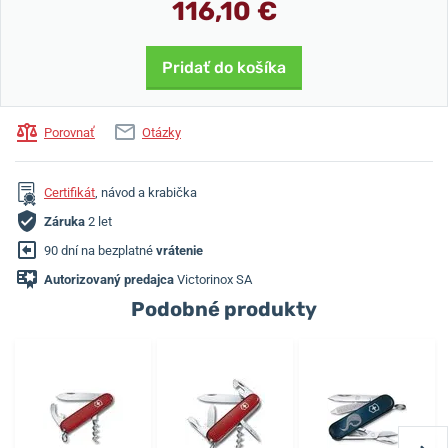
116,10 €
Pridať do košíka
Porovnať
Otázky
Certifikát
, návod a krabička
Záruka
2 let
90 dní na bezplatné
vrátenie
Autorizovaný predajca
Victorinox SA
Podobné produkty