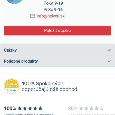
Po-Št
9-19
Pi-So
9-16
info@helveti.sk
Položiť otázku
Otázky
Podobné produkty
Máte otázku? Zanechajte nám komentár
NA PREDAJNI
NA PREDAJNI
Pridať dotaz
100% Spokojných
odporúčajú náš obchod
100%
80%