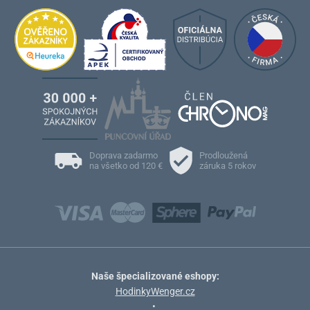
Doprava zadarmo
Prodloužená
na všetko od 120 €
záruka 5 rokov
Naše špecializované eshopy:
HodinkyWenger.cz
•