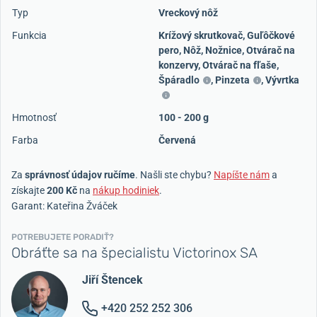
Typ
Vreckový nôž
Funkcia
Krížový skrutkovač
,
Guľôčkové
pero
,
Nôž
,
Nožnice
,
Otvárač na
konzervy
,
Otvárač na fľaše
,
Špáradlo
,
Pinzeta
,
Vývrtka
Hmotnosť
100 - 200 g
Farba
Červená
Za
správnosť údajov ručíme
. Našli ste chybu?
Napíšte nám
a
získajte
200 Kč
na
nákup hodiniek
.
Garant: Kateřina Žváček
POTREBUJETE PORADIŤ?
Obráťte sa na špecialistu Victorinox SA
Jiří Štencek
+420 252 252 306