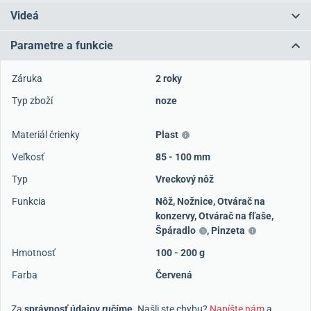
Videá
Parametre a funkcie
Záruka
2 roky
Typ zboží
noze
Materiál črienky
Plast
Veľkosť
85 - 100 mm
Typ
Vreckový nôž
Funkcia
Nôž
,
Nožnice
,
Otvárač na
konzervy
,
Otvárač na fľaše
,
Špáradlo
,
Pinzeta
Hmotnosť
100 - 200 g
Farba
Červená
Za
správnosť údajov ručíme
. Našli ste chybu?
Napíšte nám
a