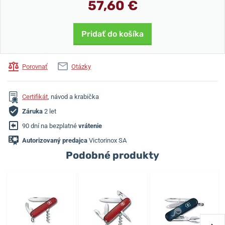
57,60 €
Pridať do košíka
Porovnať
Otázky
Certifikát
, návod a krabička
Záruka
2 let
90 dní na bezplatné
vrátenie
Autorizovaný predajca
Victorinox SA
Podobné produkty