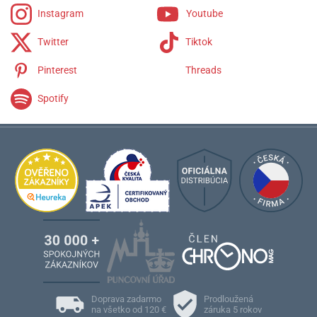
Instagram
Youtube
Twitter
Tiktok
Pinterest
Threads
Spotify
Doprava zadarmo
Prodloužená
na všetko od 120 €
záruka 5 rokov