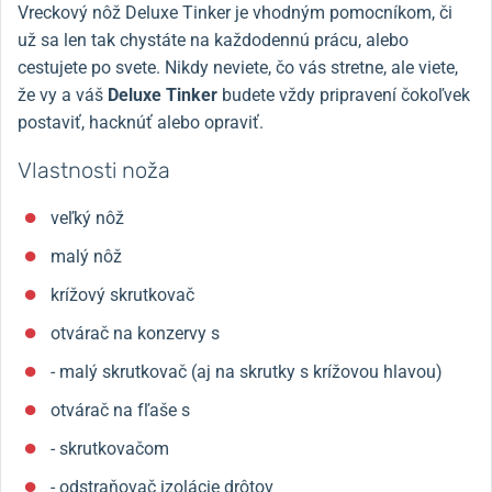
Vreckový nôž Deluxe Tinker je vhodným pomocníkom, či
už sa len tak chystáte na každodennú prácu, alebo
cestujete po svete. Nikdy neviete, čo vás stretne, ale viete,
že vy a váš
Deluxe Tinker
budete vždy pripravení čokoľvek
postaviť, hacknúť alebo opraviť.
Vlastnosti noža
veľký nôž
malý nôž
krížový skrutkovač
otvárač na konzervy s
- malý skrutkovač (aj na skrutky s krížovou hlavou)
otvárač na fľaše s
- skrutkovačom
- odstraňovač izolácie drôtov