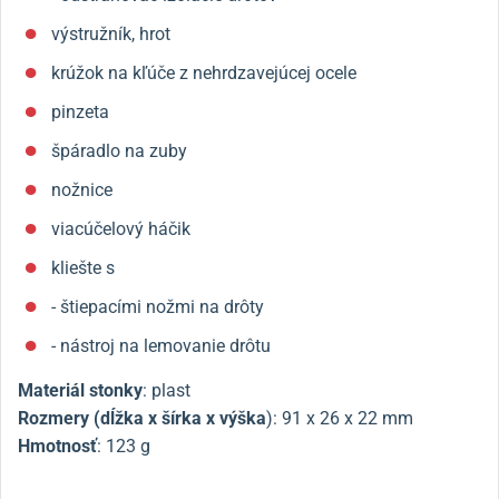
výstružník, hrot
krúžok na kľúče z nehrdzavejúcej ocele
pinzeta
špáradlo na zuby
nožnice
viacúčelový háčik
kliešte s
- štiepacími nožmi na drôty
- nástroj na lemovanie drôtu
Materiál stonky
: plast
Rozmery (dĺžka x šírka x výška
):
91 x 26 x 22 mm
Hmotnosť
: 123 g