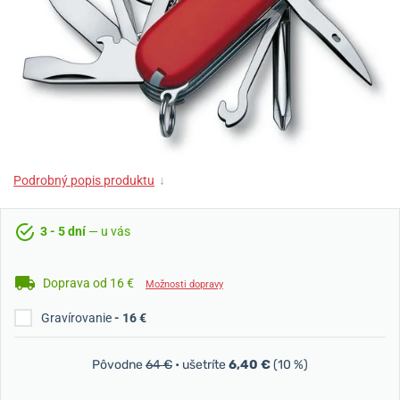
Podrobný popis produktu
↓
3 - 5 dní
— u vás
Doprava od 16 €
Možnosti dopravy
Gravírovanie
- 16 €
Pôvodne
64 €
• ušetríte
6,40 €
(10 %)