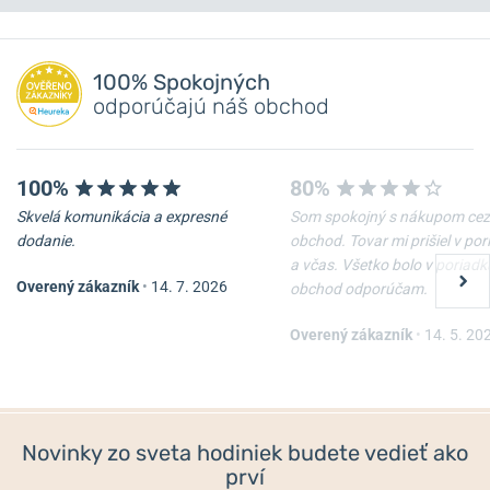
Máte otázku? Zanechajte nám komentár
NA PREDAJNI
NA PREDAJNI
Pridať dotaz
100% Spokojných
odporúčajú náš obchod
100%
80%
Skvelá komunikácia a expresné
Som spokojný s nákupom cez
-10%
-10%
dodanie.
obchod. Tovar mi prišiel v po
a včas. Všetko bolo v poriadk
Overený zákazník
•
14. 7. 2026
obchod odporúčam.
Nôž Victorinox Waiter
Nôž Victorinox Spartan
Overený zákazník
•
14. 5. 20
Skladom
Skladom
22 €
33 €
19,80 €
29,70 €
Novinky zo sveta hodiniek budete vedieť ako
prví