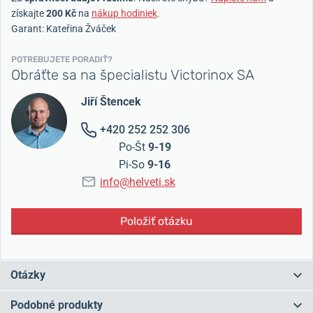
získajte
200 Kč
na
nákup hodiniek
.
Garant: Kateřina Žváček
POTREBUJETE PORADIŤ?
Obráťte sa na špecialistu Victorinox SA
Jiří Štencek
+420 252 252 306
Po-Št
9-19
Pi-So
9-16
info@helveti.sk
Položiť otázku
Otázky
Podobné produkty