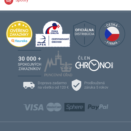
Doprava zadarmo
Prodloužená
na všetko od 120 €
záruka 5 rokov