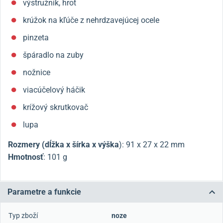
výstružník, hrot
krúžok na kľúče z nehrdzavejúcej ocele
pinzeta
špáradlo na zuby
nožnice
viacúčelový háčik
krížový skrutkovač
lupa
Rozmery (dĺžka x šírka x výška
):
91 x 27 x 22 mm
Hmotnosť
: 101 g
Parametre a funkcie
Typ zboží
noze