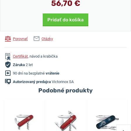
56,70 €
Pridať do košíka
Porovnať
Otázky
Certifikát
, návod a krabička
Záruka
2 let
90 dní na bezplatné
vrátenie
Autorizovaný predajca
Victorinox SA
Podobné produkty