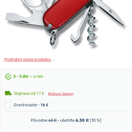
Podrobný popis produktu
↓
3 - 5 dní
— u vás
Doprava od 17 €
Možnosti dopravy
Gravírovanie
- 16 €
Pôvodne
63 €
• ušetríte
6,30 €
(10 %)