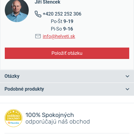
Jiří Štencek
+420 252 252 306
Po-Št
9-19
Pi-So
9-16
info@helveti.sk
Položiť otázku
Otázky
Podobné produkty
Máte otázku? Zanechajte nám komentár
NA PREDAJNI
NA PREDAJNI
Pridať dotaz
100% Spokojných
odporúčajú náš obchod