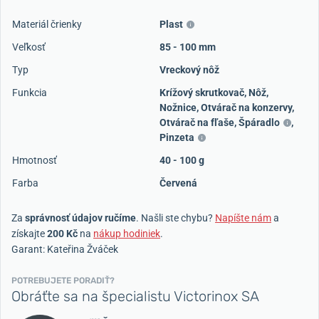
Materiál črienky
Plast
Veľkosť
85 - 100 mm
Typ
Vreckový nôž
Funkcia
Krížový skrutkovač
,
Nôž
,
Nožnice
,
Otvárač na konzervy
,
Otvárač na fľaše
,
Špáradlo
,
Pinzeta
Hmotnosť
40 - 100 g
Farba
Červená
Za
správnosť údajov ručíme
. Našli ste chybu?
Napíšte nám
a
získajte
200 Kč
na
nákup hodiniek
.
Garant: Kateřina Žváček
POTREBUJETE PORADIŤ?
Obráťte sa na špecialistu Victorinox SA