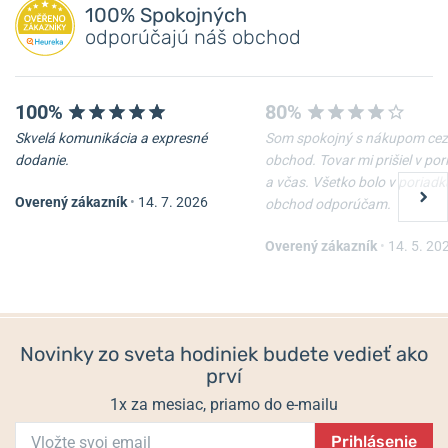
Pridať dotaz
100% Spokojných
odporúčajú náš obchod
100%
80%
Skvelá komunikácia a expresné
Som spokojný s nákupom cez
-10%
-10%
dodanie.
obchod. Tovar mi prišiel v po
a včas. Všetko bolo v poriadk
Overený zákazník
•
14. 7. 2026
obchod odporúčam.
Nôž Victorinox Waiter
Nôž Victorinox Spartan
Overený zákazník
•
14. 5. 20
Skladom
Skladom
22 €
33 €
19,80 €
29,70 €
Novinky zo sveta hodiniek budete vedieť ako
prví
1x za mesiac, priamo do e-mailu
Prihlásenie