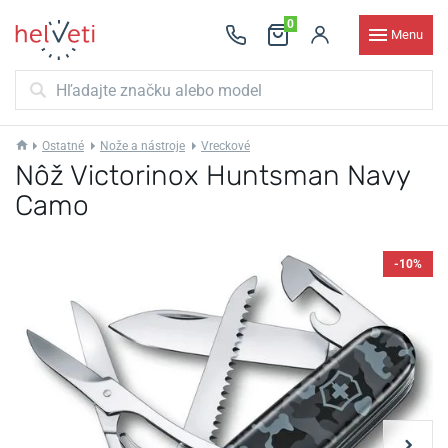
0
Menu
Ostatné
Nože a nástroje
Vreckové
Nôž Victorinox Huntsman Navy
Camo
-10%