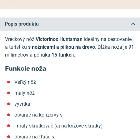
Popis produktu
Vreckový nôž
Victorinox Huntsman
ideálny na cestovanie
a turistiku
s nožnicami a pílkou na drevo
. Dĺžka noža je 91
milimetrov a ponúka
15 funkcií
.
Funkcie noža
Veľký nôž
malý nôž
vývrtka
otvárač na konzervy s
- malý skrutkovač (aj na krížové skrutky)
otvárač na fľaše s