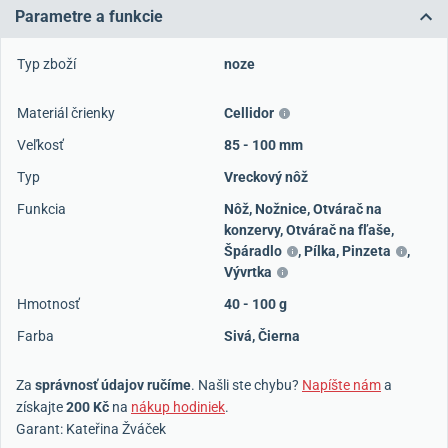
Parametre a funkcie
Typ zboží
noze
Materiál črienky
Cellidor
Veľkosť
85 - 100 mm
Typ
Vreckový nôž
Funkcia
Nôž
,
Nožnice
,
Otvárač na
konzervy
,
Otvárač na fľaše
,
Špáradlo
,
Pílka
,
Pinzeta
,
Vývrtka
Hmotnosť
40 - 100 g
Farba
Sivá
,
Čierna
Za
správnosť údajov ručíme
. Našli ste chybu?
Napíšte nám
a
získajte
200 Kč
na
nákup hodiniek
.
Garant: Kateřina Žváček