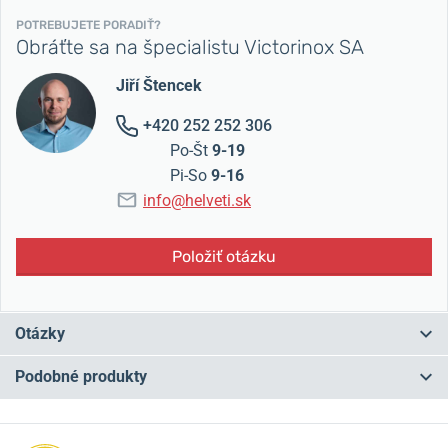
POTREBUJETE PORADIŤ?
Obráťte sa na špecialistu Victorinox SA
Jiří Štencek
+420 252 252 306
Po-Št
9-19
Pi-So
9-16
info@helveti.sk
Položiť otázku
Otázky
Podobné produkty
Máte otázku? Zanechajte nám komentár
NA PREDAJNI
NA PREDAJNI