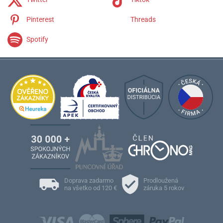
Pinterest
Threads
Spotify
Doprava zadarmo
Prodloužená
na všetko od 120 €
záruka 5 rokov