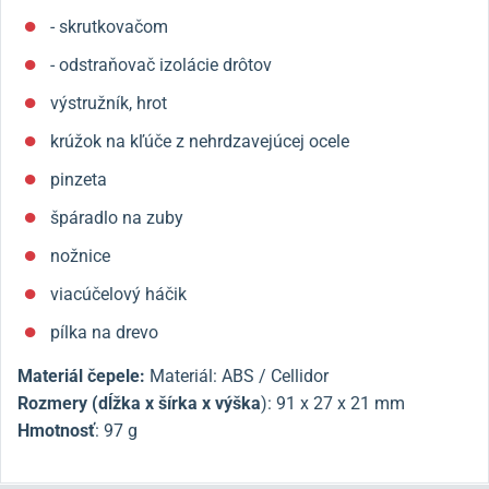
- skrutkovačom
- odstraňovač izolácie drôtov
výstružník, hrot
krúžok na kľúče z nehrdzavejúcej ocele
pinzeta
špáradlo na zuby
nožnice
viacúčelový háčik
pílka na drevo
Materiál čepele:
Materiál: ABS / Cellidor
Rozmery (dĺžka x šírka x výška
):
91 x 27 x 21 mm
Hmotnosť
: 97 g