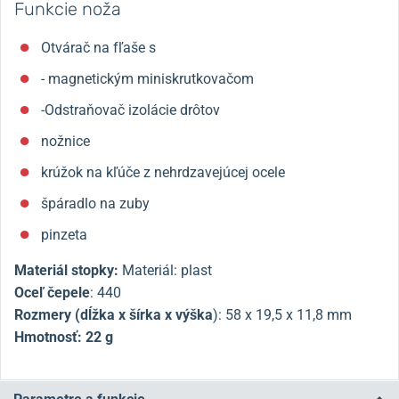
Funkcie noža
Otvárač na fľaše s
- magnetickým miniskrutkovačom
-Odstraňovač izolácie drôtov
nožnice
krúžok na kľúče z nehrdzavejúcej ocele
špáradlo na zuby
pinzeta
Materiál stopky:
Materiál: plast
Oceľ čepele
: 440
Rozmery (dĺžka x šírka x výška
): 58 x 19,5 x 11,8 mm
Hmotnosť: 22 g