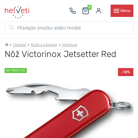
0
Menu
Ostatné
Nože a nástroje
Vreckové
Nôž Victorinox Jetsetter Red
NA PREDAJNI
-10%