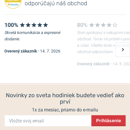
odporúčajú náš obchod
100%
80%
Skvelá komunikácia a expresné
Som spokojný s nákupom cez
-10%
-10%
dodanie.
obchod. Tovar mi prišiel v po
a včas. Všetko bolo v poriadk
Overený zákazník
•
14. 7. 2026
obchod odporúčam.
Nôž Victorinox Waiter
Nôž Victorinox Spartan
Overený zákazník
•
14. 5. 20
Skladom
Skladom
22 €
33 €
19,80 €
29,70 €
Novinky zo sveta hodiniek budete vedieť ako
prví
1x za mesiac, priamo do e-mailu
Prihlásenie