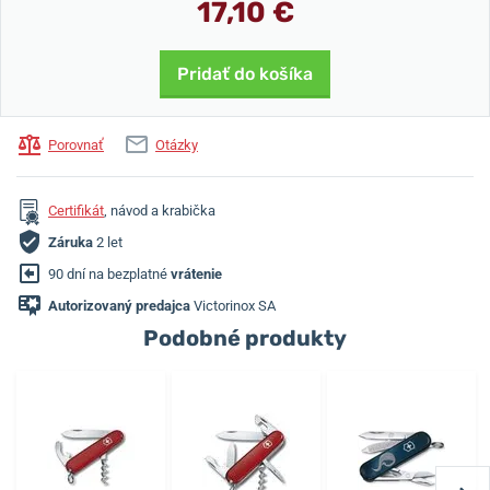
17,10 €
Pridať do košíka
Porovnať
Otázky
Certifikát
, návod a krabička
Záruka
2 let
90 dní na bezplatné
vrátenie
Autorizovaný predajca
Victorinox SA
Podobné produkty