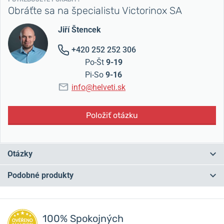
Obráťte sa na špecialistu Victorinox SA
Jiří Štencek
+420 252 252 306
Po-Št
9-19
Pi-So
9-16
info@helveti.sk
Položiť otázku
Otázky
Podobné produkty
Máte otázku? Zanechajte nám komentár
NA PREDAJNI
NA PREDAJNI
Pridať dotaz
100% Spokojných