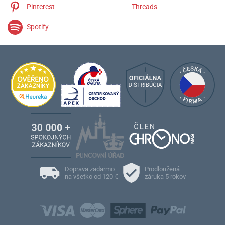
Pinterest
Threads
Spotify
Doprava zadarmo
Prodloužená
na všetko od 120 €
záruka 5 rokov