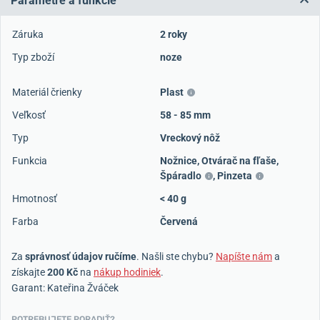
Parametre a funkcie
Záruka
2 roky
Typ zboží
noze
Materiál črienky
Plast
Veľkosť
58 - 85 mm
Typ
Vreckový nôž
Funkcia
Nožnice
,
Otvárač na fľaše
,
Špáradlo
,
Pinzeta
Hmotnosť
< 40 g
Farba
Červená
Za
správnosť údajov ručíme
. Našli ste chybu?
Napíšte nám
a
získajte
200 Kč
na
nákup hodiniek
.
Garant: Kateřina Žváček
POTREBUJETE PORADIŤ?