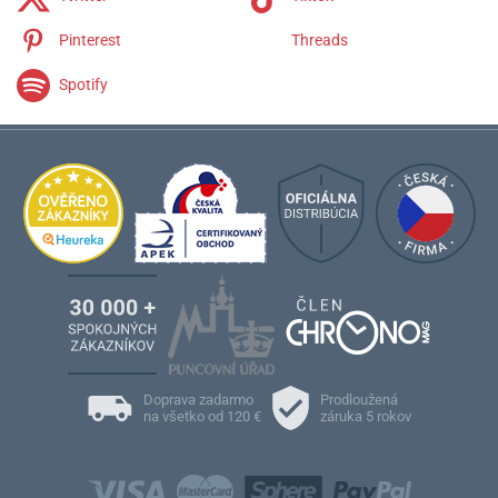
Pinterest
Threads
Spotify
Doprava zadarmo
Prodloužená
na všetko od 120 €
záruka 5 rokov