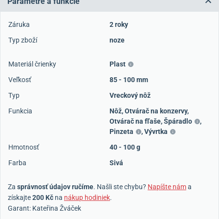
Parametre a funkcie
Záruka
2 roky
Typ zboží
noze
Materiál črienky
Plast
Veľkosť
85 - 100 mm
Typ
Vreckový nôž
Funkcia
Nôž
,
Otvárač na konzervy
,
Otvárač na fľaše
,
Špáradlo
,
Pinzeta
,
Vývrtka
Hmotnosť
40 - 100 g
Farba
Sivá
Za
správnosť údajov ručíme
. Našli ste chybu?
Napíšte nám
a
získajte
200 Kč
na
nákup hodiniek
.
Garant: Kateřina Žváček