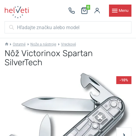
0
Menu
Ostatné
Nože a nástroje
Vreckové
Nôž Victorinox Spartan
SilverTech
-10%