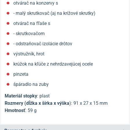
otvárač na konzervy s
- malý skrutkovač (aj na krížové skrutky)
otvárač na fľaše s
- skrutkovačom
- odstraňovač izolácie drôtov
výstružník, hrot
krúžok na kľúče z nehrdzavejúcej ocele
pinzeta
špáradlo na zuby
Materiál stopky
: plast
Rozmery (dĺžka x šírka x výška
):
91 x 27 x 15 mm
Hmotnosť
: 59 g