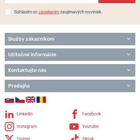
Súhlasím so
zasielaním
zaujímavých noviniek.
Služby zákazníkom
Užitočné informácie
Kontaktujte nás
Predajňa
Linkedin
Facebook
Instagram
Youtube
Twitter
Tiktok