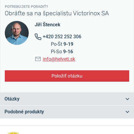
POTREBUJETE PORADIŤ?
Obráťte sa na špecialistu Victorinox SA
Jiří Štencek
+420 252 252 306
Po-Št
9-19
Pi-So
9-16
info@helveti.sk
Položiť otázku
Otázky
Podobné produkty
Máte otázku? Zanechajte nám komentár
NA PREDAJNI
NA PREDAJNI