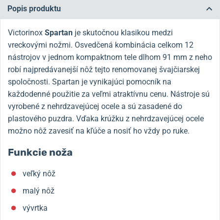
Popis produktu
Victorinox
Spartan
je skutočnou klasikou medzi
vreckovými nožmi. Osvedčená kombinácia celkom 12
nástrojov v jednom kompaktnom tele dlhom 91 mm z neho
robí najpredávanejší nôž tejto renomovanej švajčiarskej
spoločnosti. Spartan je vynikajúci pomocník na
každodenné použitie za veľmi atraktívnu cenu. Nástroje sú
vyrobené z nehrdzavejúcej ocele a sú zasadené do
plastového puzdra. Vďaka krúžku z nehrdzavejúcej ocele
možno nôž zavesiť na kľúče a nosiť ho vždy po ruke.
Funkcie noža
veľký nôž
malý nôž
vývrtka