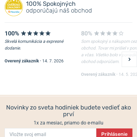
Pridať dotaz
100% Spokojných
odporúčajú náš obchod
100%
80%
Skvelá komunikácia a expresné
Som spokojný s nákupom cez
-10%
-10%
dodanie.
obchod. Tovar mi prišiel v po
a včas. Všetko bolo v poriadk
Overený zákazník
•
14. 7. 2026
obchod odporúčam.
Nôž Victorinox Waiter
Nôž Victorinox Spartan
Overený zákazník
•
14. 5. 20
Skladom
Skladom
22 €
33 €
19,80 €
29,70 €
Novinky zo sveta hodiniek budete vedieť ako
prví
1x za mesiac, priamo do e-mailu
Prihlásenie