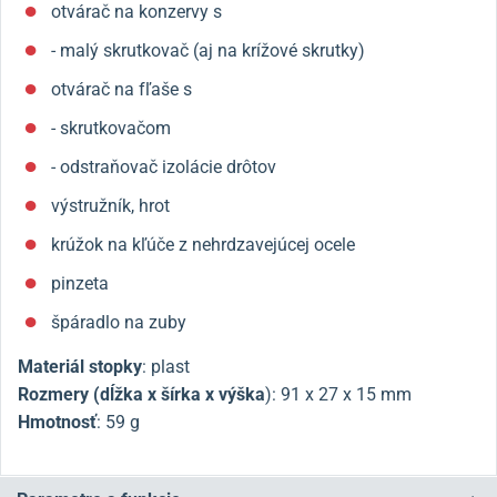
otvárač na konzervy s
- malý skrutkovač (aj na krížové skrutky)
otvárač na fľaše s
- skrutkovačom
- odstraňovač izolácie drôtov
výstružník, hrot
krúžok na kľúče z nehrdzavejúcej ocele
pinzeta
špáradlo na zuby
Materiál stopky
: plast
Rozmery (dĺžka x šírka x výška
):
91 x 27 x 15 mm
Hmotnosť
: 59 g