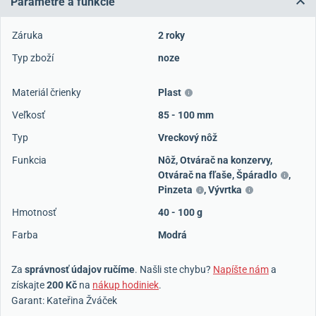
Parametre a funkcie
Záruka
2 roky
Typ zboží
noze
Materiál črienky
Plast
Veľkosť
85 - 100 mm
Typ
Vreckový nôž
Funkcia
Nôž
,
Otvárač na konzervy
,
Otvárač na fľaše
,
Špáradlo
,
Pinzeta
,
Vývrtka
Hmotnosť
40 - 100 g
Farba
Modrá
Za
správnosť údajov ručíme
. Našli ste chybu?
Napíšte nám
a
získajte
200 Kč
na
nákup hodiniek
.
Garant: Kateřina Žváček