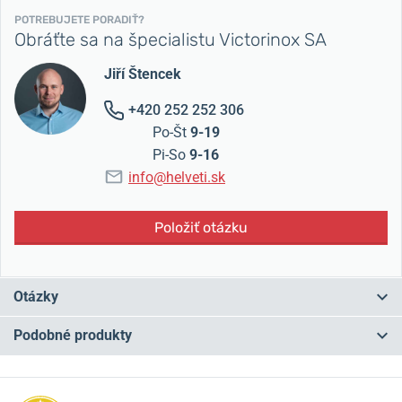
POTREBUJETE PORADIŤ?
Obráťte sa na špecialistu Victorinox SA
Jiří Štencek
+420 252 252 306
Po-Št
9-19
Pi-So
9-16
info@helveti.sk
Položiť otázku
Otázky
Podobné produkty
Máte otázku? Zanechajte nám komentár
NA PREDAJNI
NA PREDAJNI