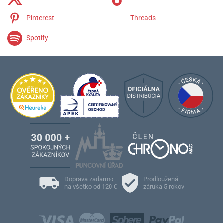
Pinterest
Threads
Spotify
Doprava zadarmo
Prodloužená
na všetko od 120 €
záruka 5 rokov