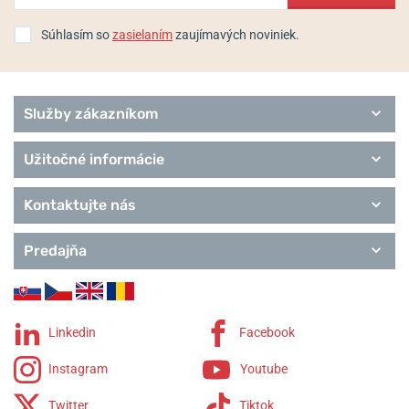
Súhlasím so
zasielaním
zaujímavých noviniek.
Služby zákazníkom
Užitočné informácie
Kontaktujte nás
Predajňa
Linkedin
Facebook
Instagram
Youtube
Twitter
Tiktok