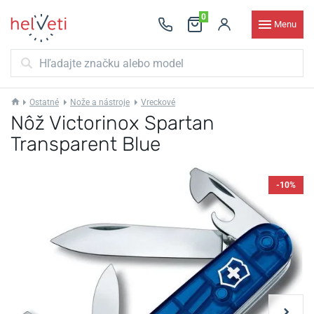
0
Menu
Ostatné
Nože a nástroje
Vreckové
Nôž Victorinox Spartan
Transparent Blue
-10%