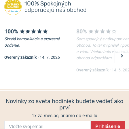
Pridať dotaz
100% Spokojných
odporúčajú náš obchod
100%
80%
Skvelá komunikácia a expresné
Som spokojný s nákupom cez
-10%
-10%
dodanie.
obchod. Tovar mi prišiel v po
a včas. Všetko bolo v poriadk
Overený zákazník
•
14. 7. 2026
obchod odporúčam.
Nôž Victorinox Waiter
Nôž Victorinox Spartan
Overený zákazník
•
14. 5. 20
Skladom
Skladom
22 €
33 €
19,80 €
29,70 €
Novinky zo sveta hodiniek budete vedieť ako
prví
1x za mesiac, priamo do e-mailu
Prihlásenie