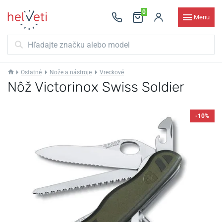
0
Menu
Ostatné
Nože a nástroje
Vreckové
Nôž Victorinox Swiss Soldier
-10%