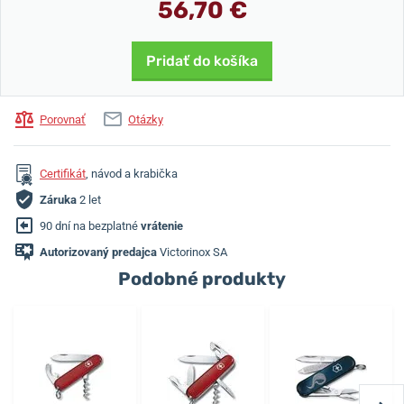
56,70 €
Pridať do košíka
Porovnať
Otázky
Certifikát
, návod a krabička
Záruka
2 let
90 dní na bezplatné
vrátenie
Autorizovaný predajca
Victorinox SA
Podobné produkty