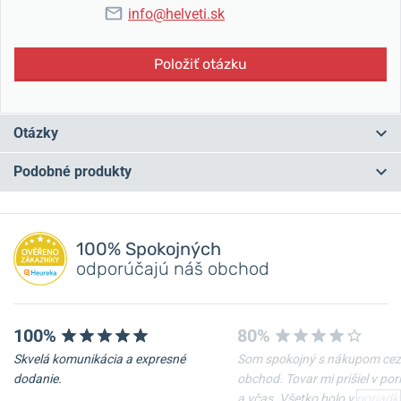
info@helveti.sk
Položiť otázku
Otázky
Podobné produkty
Máte otázku? Zanechajte nám komentár
NA PREDAJNI
NA PREDAJNI
Pridať dotaz
100% Spokojných
odporúčajú náš obchod
100%
80%
Skvelá komunikácia a expresné
Som spokojný s nákupom cez
-10%
-10%
dodanie.
obchod. Tovar mi prišiel v po
a včas. Všetko bolo v poriadk