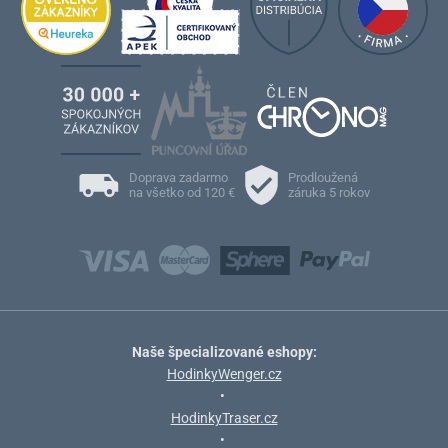
Doprava zadarmo
Prodloužená
na všetko od 120 €
záruka 5 rokov
Naše špecializované eshopy:
HodinkyWenger.cz
•
HodinkyTraser.cz
•