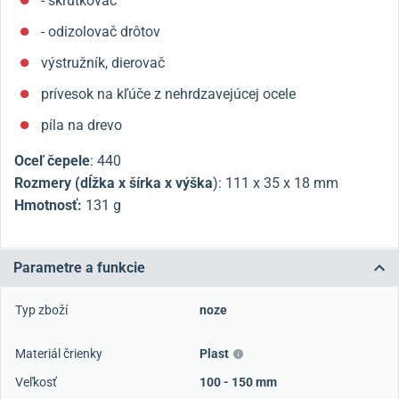
- skrutkovač
- odizolovač drôtov
výstružník, dierovač
prívesok na kľúče z nehrdzavejúcej ocele
píla na drevo
Oceľ čepele
: 440
Rozmery (dĺžka x šírka x výška
): 111 x 35 x 18 mm
Hmotnosť:
131 g
Parametre a funkcie
Typ zboží
noze
Materiál črienky
Plast
Veľkosť
100 - 150 mm