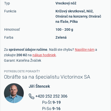
Typ
Vreckový nôž
Funkcia
Krížový skrutkovač
,
Nôž
,
Otvárač na konzervy
,
Otvárač
na fľaše
,
Pílka
Hmotnosť
100 - 200 g
Farba
Zelená
Za
správnosť údajov ručíme
. Našli ste chybu?
Napíšte nám
a
získajte
200 Kč
na
nákup hodiniek
.
Garant: Kateřina Žváček
POTREBUJETE PORADIŤ?
Obráťte sa na špecialistu Victorinox SA
Jiří Štencek
+420 252 252 306
Po-Št
9-19
Pi-So
9-16