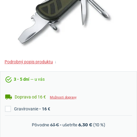
Podrobný popis produktu
↓
3 - 5 dní
— u vás
Doprava od 16 €
Možnosti dopravy
Gravírovanie
- 16 €
Pôvodne
63 €
• ušetríte
6,30 €
(10 %)