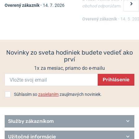
Overený zákazník
•
14. 7. 2026
obchod odporúčam.
Nôž Victorinox Waiter
Nôž Victorinox Spartan
Overený zákazník
•
14. 5. 20
Skladom
Skladom
22 €
33 €
19,80 €
29,70 €
Novinky zo sveta hodiniek budete vedieť ako
prví
1x za mesiac, priamo do e-mailu
Prihlásenie
Súhlasím so
zasielaním
zaujímavých noviniek.
Služby zákazníkom
Užitočné informácie