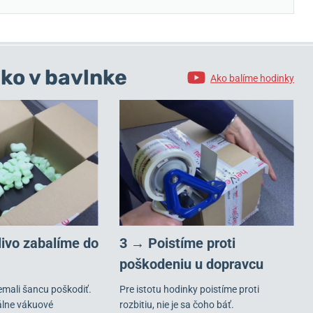
ko v bavlnke
Ako balíme hodinky
livo zabalíme do
3 → Poistíme proti
poškodeniu u dopravcu
emali šancu poškodiť.
Pre istotu hodinky poistíme proti
álne vákuové
rozbitiu, nie je sa čoho báť.