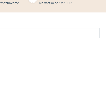
rozmaznávame
Na všetko od 127 EUR