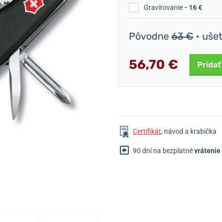
Gravírovanie
- 16 €
Pôvodne
63 €
• uše
56,70 €
Pridať
Certifikát
, návod a krabička
90 dní na bezplatné
vrátenie