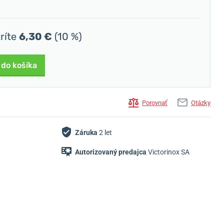
tríte
6,30 €
(10 %)
 do košíka
Porovnať
Otázky
Záruka
2 let
Autorizovaný predajca
Victorinox SA