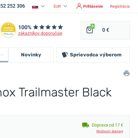
252 252 306
EUR
Prihlásenie
Registrácia
100%
0
0 €
zákazníkov doporučuje
Novinky
Sprievodca
výberom
nox Trailmaster Black
Doprava od 17 €
Možnosti dopravy