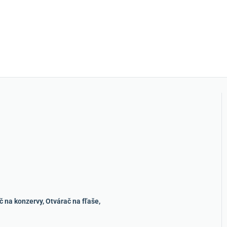
č na konzervy
,
Otvárač na fľaše
,