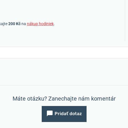
kajte
200 Kč
na
nákup hodiniek
.
Máte otázku? Zanechajte nám komentár
Pridať dotaz