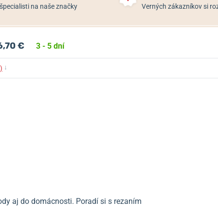
špecialisti na naše značky
Verných zákazníkov si 
6,70 €
3 - 5 dní
↓
)
ody aj do domácnosti. Poradí si s rezaním