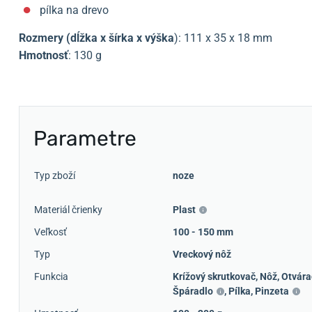
pílka na drevo
Rozmery (dĺžka x šírka x výška
): 111 x 35 x 18 mm
Hmotnosť
: 130 g
Parametre
Typ zboží
noze
Materiál črienky
Plast
Veľkosť
100 - 150 mm
Typ
Vreckový nôž
Funkcia
Krížový skrutkovač
,
Nôž
,
Otvára
Špáradlo
,
Pílka
,
Pinzeta