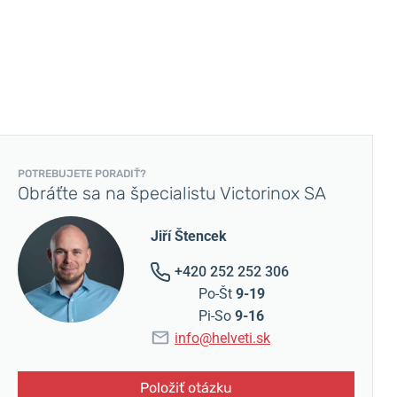
POTREBUJETE PORADIŤ?
Obráťte sa na špecialistu Victorinox SA
Jiří Štencek
+420 252 252 306
Po-Št
9-19
Pi-So
9-16
info@helveti.sk
Položiť otázku