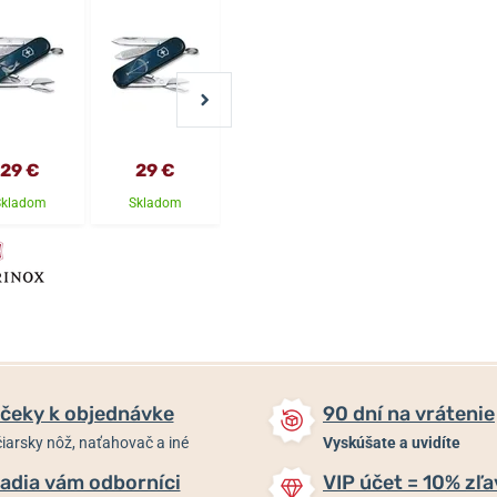
29 €
29 €
29 €
29 €
Skladom
Skladom
Skladom
Skladom
čeky k objednávke
90 dní na vrátenie
iarsky nôž, naťahovač a iné
Vyskúšate a uvidíte
adia vám odborníci
VIP účet = 10% zľa