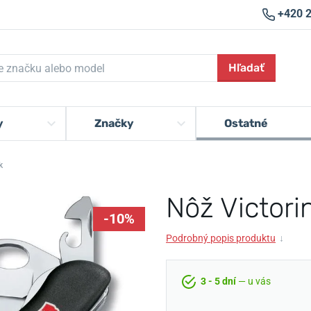
+420 
Hľadať
y
Značky
Ostatné
k
Nôž Victori
-10%
Podrobný popis produktu
↓
3 - 5 dní
— u vás