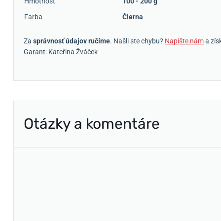
Hmotnosť
100 - 200 g
Farba
Čierna
Za
správnosť údajov ručíme
. Našli ste chybu?
Napíšte nám
a zís
Garant: Kateřina Žváček
Otázky a komentáre