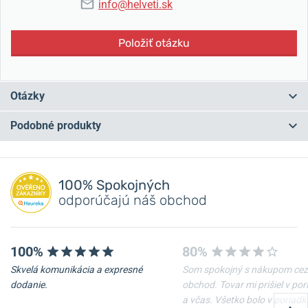
info@helveti.sk
Položiť otázku
Otázky
Podobné produkty
Máte otázku? Zanechajte nám komentár
NA PREDAJNI
NA PREDAJNI
Pridať dotaz
100% Spokojných
odporúčajú náš obchod
100%
80%
Skvelá komunikácia a expresné
Som spokojný s nákupom cez
-10%
-10%
dodanie.
obchod. Tovar mi prišiel v po
a včas. Všetko bolo v poriadk