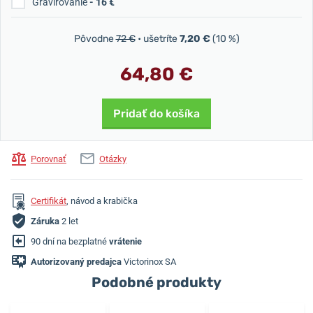
Gravírovanie
- 16 €
Pôvodne
72 €
• ušetríte
7,20 €
(10 %)
64,80 €
Pridať do košíka
Porovnať
Otázky
Certifikát
, návod a krabička
Záruka
2 let
90 dní na bezplatné
vrátenie
Autorizovaný predajca
Victorinox SA
Podobné produkty