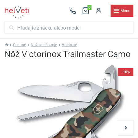
0
Menu
Ostatné
Nože a nástroje
Vreckové
Nôž Victorinox Trailmaster Camo
-10%