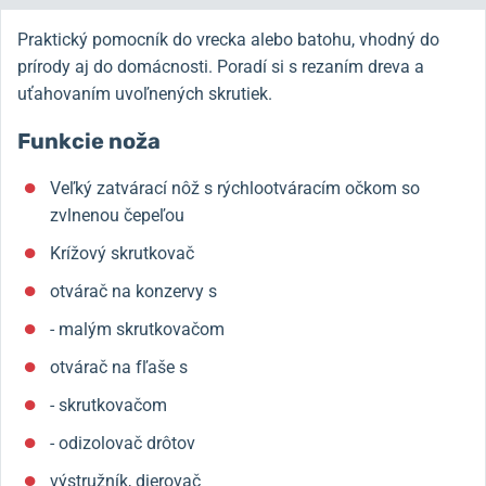
Praktický pomocník do vrecka alebo batohu, vhodný do
prírody aj do domácnosti. Poradí si s rezaním dreva a
uťahovaním uvoľnených skrutiek.
Funkcie noža
Veľký zatvárací nôž s rýchlootváracím očkom so
zvlnenou čepeľou
Krížový skrutkovač
otvárač na konzervy s
- malým skrutkovačom
otvárač na fľaše s
- skrutkovačom
- odizolovač drôtov
výstružník, dierovač