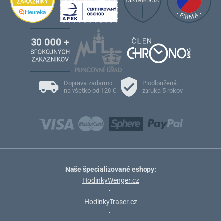
Doprava zadarmo
Prodloužená
na všetko od 120 €
záruka 5 rokov
Naše špecializované eshopy:
HodinkyWenger.cz
•
HodinkyTraser.cz
•