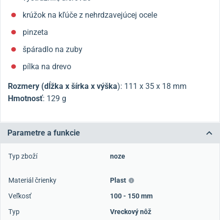
krúžok na kľúče z nehrdzavejúcej ocele
pinzeta
špáradlo na zuby
pílka na drevo
Rozmery (dĺžka x šírka x výška
): 111 x 35 x 18 mm
Hmotnosť
: 129 g
Parametre a funkcie
Typ zboží
noze
Materiál črienky
Plast
Veľkosť
100 - 150 mm
Typ
Vreckový nôž