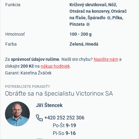
Funkcia
Krížový skrutkovač
,
Nôž
,
Otvárač na konzervy
,
Otvárač
na fľaše
,
Špáradlo
,
Pílka
,
Pinzeta
Hmotnosť
100 - 200 g
Farba
Zelená
,
Hnedá
Za
správnosť údajov ručíme
. Našli ste chybu?
Napíšte nám
a
získajte
200 Kč
na
nákup hodiniek
.
Garant: Kateřina Žváček
POTREBUJETE PORADIŤ?
Obráťte sa na špecialistu Victorinox SA
Jiří Štencek
+420 252 252 306
Po-Št
9-19
Pi-So
9-16