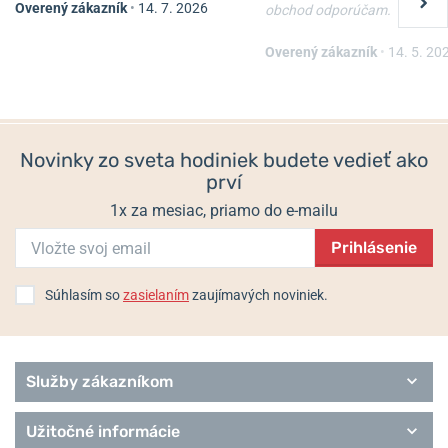
Overený zákazník
•
14. 7. 2026
obchod odporúčam.
Nôž Victorinox Waiter
Nôž Victorinox Spartan
Overený zákazník
•
14. 5. 20
Skladom
Skladom
22 €
33 €
19,80 €
29,70 €
Novinky zo sveta hodiniek budete vedieť ako
prví
1x za mesiac, priamo do e-mailu
Prihlásenie
Súhlasím so
zasielaním
zaujímavých noviniek.
Služby zákazníkom
Užitočné informácie