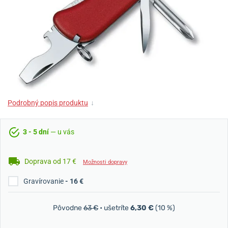
Podrobný popis produktu
↓
3 - 5 dní
— u vás
Doprava od 17 €
Možnosti dopravy
Gravírovanie
- 16 €
Pôvodne
63 €
• ušetríte
6,30 €
(10 %)