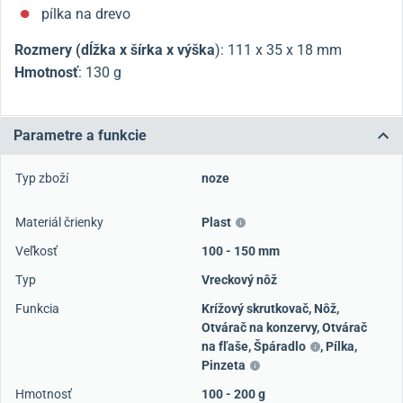
pílka na drevo
Rozmery (dĺžka x šírka x výška
): 111 x 35 x 18 mm
Hmotnosť
: 130 g
Parametre a funkcie
Typ zboží
noze
Materiál črienky
Plast
Veľkosť
100 - 150 mm
Typ
Vreckový nôž
Funkcia
Krížový skrutkovač
,
Nôž
,
Otvárač na konzervy
,
Otvárač
na fľaše
,
Špáradlo
,
Pílka
,
Pinzeta
Hmotnosť
100 - 200 g