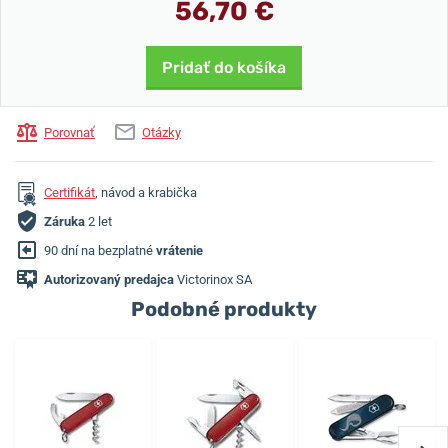
56,70 €
Pridať do košíka
Porovnať
Otázky
Certifikát
, návod a krabička
Záruka
2 let
90 dní na bezplatné
vrátenie
Autorizovaný predajca
Victorinox SA
Podobné produkty