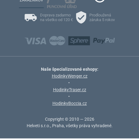
Doprava zadarmo
Prodloužená
na všetko od 120 €
záruka 5 rokov
Naše špecializované eshopy:
HodinkyWenger.cz
•
HodinkyTraser.cz
•
HodinkyBoccia.cz
Copyright © 2010 — 2026
Helveti s.r.o., Praha, všetky práva vyhradené.