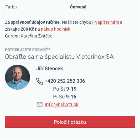
Farba
Červená
Za
správnosť údajov ručíme
. Našli ste chybu?
Napíšte nám
a
získajte
200 Kč
na
nákup hodiniek
.
Garant: Kateřina Žváček
POTREBUJETE PORADIŤ?
Obráťte sa na špecialistu Victorinox SA
Jiří Štencek
+420 252 252 306
Po-Št
9-19
Pi-So
9-16
info@helveti.sk
Položiť otázku