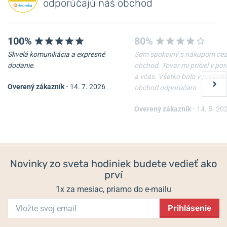
odporúčajú náš obchod
100%
80%
Skvelá komunikácia a expresné
Som spokojný s nákupom cez
dodanie.
obchod. Tovar mi prišiel v po
a včas. Všetko bolo v poriadk
Overený zákazník
•
14. 7. 2026
obchod odporúčam.
Kožené puzdro Mikov 232-
Victorinox Párátko 91 mm,
115-116 CERNE
čierne A.3641.3.10
Overený zákazník
•
14. 5. 20
Skladom
Skladom
9,96 €
1 €
Novinky zo sveta hodiniek budete vedieť ako
prví
1x za mesiac, priamo do e-mailu
Prihlásenie