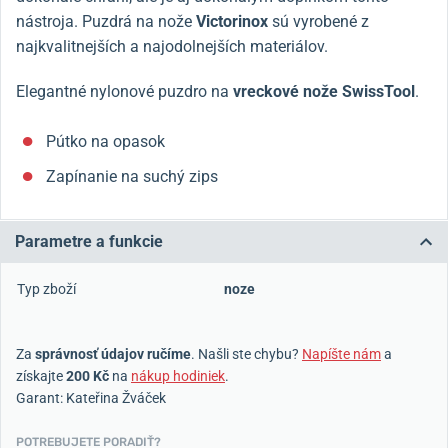
nástroja. Puzdrá na nože
Victorinox
sú vyrobené z
najkvalitnejších a najodolnejších materiálov.
Elegantné nylonové puzdro na
vreckové nože SwissTool
.
Pútko na opasok
Zapínanie na suchý zips
Parametre a funkcie
Typ zboží
noze
Za
správnosť údajov ručíme
. Našli ste chybu?
Napíšte nám
a
získajte
200 Kč
na
nákup hodiniek
.
Garant: Kateřina Žváček
POTREBUJETE PORADIŤ?