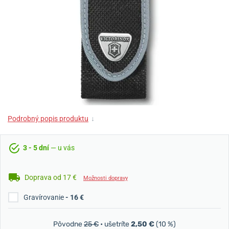
Podrobný popis produktu
↓
3 - 5 dní
— u vás
Doprava od 17 €
Možnosti dopravy
Gravírovanie
- 16 €
Pôvodne
25 €
• ušetríte
2,50 €
(10 %)