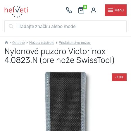
0
Menu
Ostatné
Nože a nástroje
Príslušenstvo nožov
Nylonové puzdro Victorinox
4.0823.N (pre nože SwissTool)
-10%