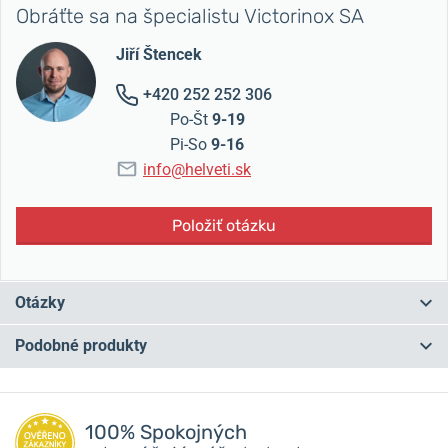
Obráťte sa na špecialistu Victorinox SA
Jiří Štencek
+420 252 252 306
Po-Št
9-19
Pi-So
9-16
info@helveti.sk
Položiť otázku
Otázky
Podobné produkty
Máte otázku? Zanechajte nám komentár
NA PREDAJNI
NA PREDAJNI
Pridať dotaz
100% Spokojných