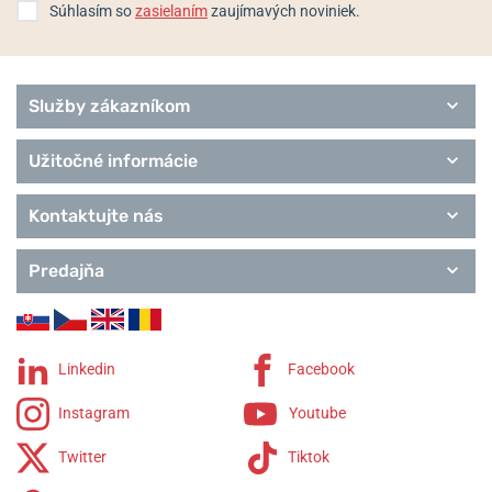
Súhlasím so
zasielaním
zaujímavých noviniek.
Služby zákazníkom
Užitočné informácie
Kontaktujte nás
Predajňa
Linkedin
Facebook
Instagram
Youtube
Twitter
Tiktok