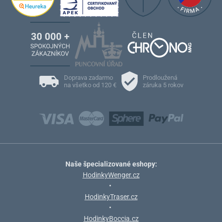
Doprava zadarmo
Prodloužená
na všetko od 120 €
záruka 5 rokov
Naše špecializované eshopy:
HodinkyWenger.cz
•
HodinkyTraser.cz
•
HodinkyBoccia.cz