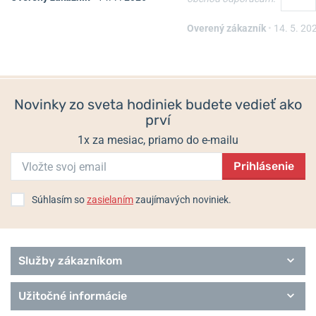
Kožené puzdro Mikov 232-
Victorinox Párátko 91 mm,
115-116 CERNE
čierne A.3641.3.10
Overený zákazník
•
14. 5. 20
Skladom
Skladom
9,96 €
1 €
Novinky zo sveta hodiniek budete vedieť ako
prví
1x za mesiac, priamo do e-mailu
Prihlásenie
Súhlasím so
zasielaním
zaujímavých noviniek.
Služby zákazníkom
Užitočné informácie