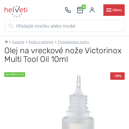
0
Menu
Ostatné
Nože a nástroje
Príslušenstvo nožov
Olej na vreckové nože Victorinox
Multi Tool Oil 10ml
NA PREDAJNI
-10%