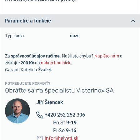
Parametre a funkcie
Typ zboží
noze
Za
správnosť údajov ručíme
. Našli ste chybu?
Napíšte nám
a
získajte
200 Kč
na
nákup hodiniek
.
Garant: Kateřina Žváček
POTREBUJETE PORADIŤ?
Obráťte sa na špecialistu Victorinox SA
Jiří Štencek
+420 252 252 306
Po-Št
9-19
Pi-So
9-16
info@helveti.sk