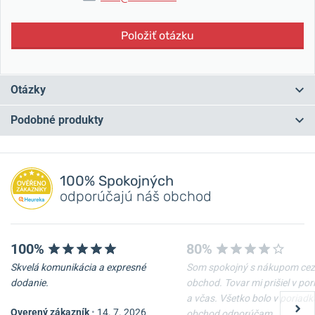
Položiť otázku
Otázky
Podobné produkty
Máte otázku? Zanechajte nám komentár
NA PREDAJNI
NA PREDAJNI
Pridať dotaz
100% Spokojných
odporúčajú náš obchod
100%
80%
Skvelá komunikácia a expresné
Som spokojný s nákupom cez
dodanie.
obchod. Tovar mi prišiel v po
a včas. Všetko bolo v poriadk
Overený zákazník
•
14. 7. 2026
obchod odporúčam.