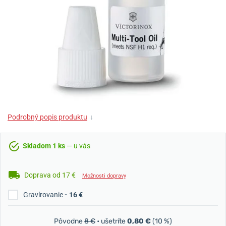
Podrobný popis produktu
↓
Skladom 1 ks
— u vás
Doprava od 17 €
Možnosti dopravy
Gravírovanie
- 16 €
Pôvodne
8 €
• ušetríte
0,80 €
(10 %)