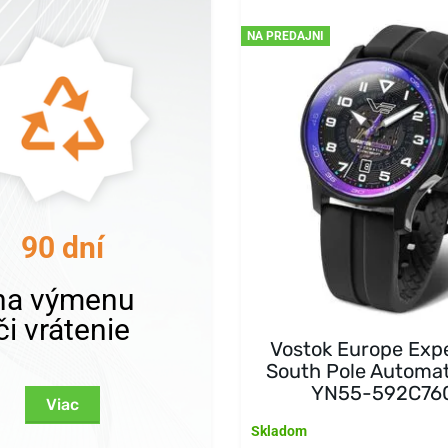
NA PREDAJNI
90 dní
na výmenu
či vrátenie
Vostok Europe Exp
South Pole Automat
YN55-592C76
Viac
Skladom