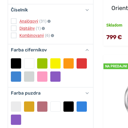
Orien
Číselník
Analógový
(31)
Skladom
Digitálny
(1)
Kombinovaný
(6)
799 €
Farba ciferníkov
NA PREDAJNI
Farba puzdra