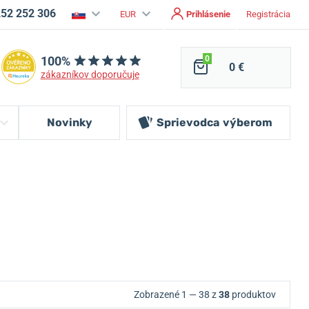
252 252 306
EUR
Prihlásenie
Registrácia
100%
0
0 €
zákazníkov doporučuje
Novinky
Sprievodca
výberom
Zobrazené 1 — 38 z
38
produktov