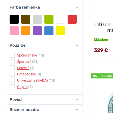
Farba remienka
Citizen
m
Skladom
Použitie
329 €
Spoločenské
(15)
Športové
(21)
Letecké
(1)
Potápačské
(8)
NA PREDAJNI
Univerzálne (GADA)
(10)
Chytré
(1)
Pôvod
Rozmer puzdra