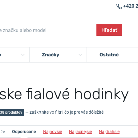
+420 
Hľadať
y
Značky
Ostatné
ske fialové hodinky
— zaškrtnite vo filtri, čo je pre vás dôležité
38 produktov
ľa:
Odporúčané
Najnovšie
Najlacnejšie
Najdrahšie