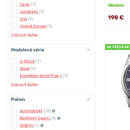
Casio
(7)
Skladom
Junghans
(2)
198 €
Oris
(6)
Vostok Europe
(5)
Zobraziť ďalšie
↓
NA PREDAJNI
Modelová séria
G-Shock
(7)
Aquis
(5)
Expedition North Pole-1
(5)
Zobraziť ďalšie
↓
Pohon
Automatický
(28)
Batériový Quartz
(9)
Solárny
(1)