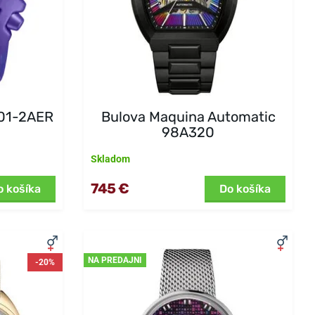
V01-2AER
Bulova Maquina Automatic
98A320
Skladom
745 €
o košíka
Do košíka
NA PREDAJNI
-20%