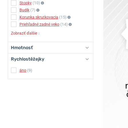
Stopky
(10)
Budík
(7)
Korunka skrutkovacia
(15)
Priehľadné zadné veko
(14)
Zobraziť ďalšie
↓
Hmotnosť
Rychlostěžejky
áno
(9)