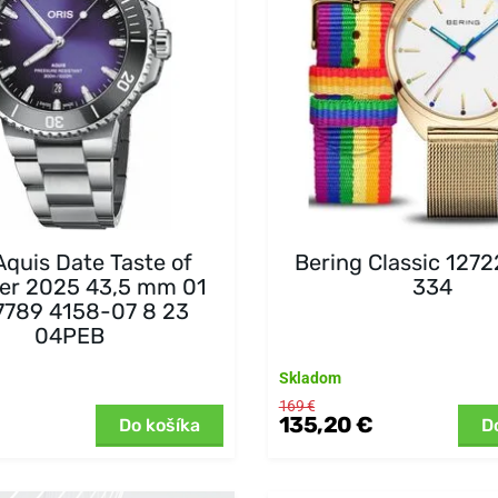
Aquis Date Taste of
Bering Classic 127
r 2025 43,5 mm 01
334
7789 4158-07 8 23
04PEB
Skladom
169 €
135,20 €
Do košíka
D