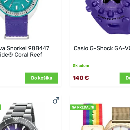
va Snorkel 98B447
Casio G-Shock GA-
ide® Coral Reef
Skladom
140 €
Do košíka
D
NA PREDAJNI