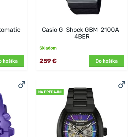
tomatic
Casio G-Shock GBM-2100A-
4BER
Skladom
259 €
o košíka
Do košíka
NA PREDAJNI