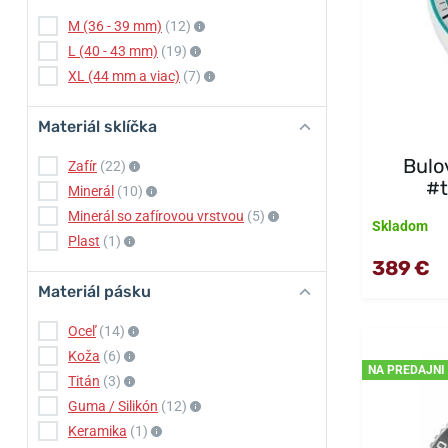
M (36 - 39 mm)
(12)
L (40 - 43 mm)
(19)
XL (44 mm a viac)
(7)
Materiál sklíčka
Bulo
Zafír
(22)
#t
Minerál
(10)
Minerál so zafírovou vrstvou
(5)
Skladom
Plast
(1)
389 €
Materiál pásku
Oceľ
(14)
Koža
(6)
NA PREDAJNI
Titán
(3)
Guma / Silikón
(12)
Keramika
(1)