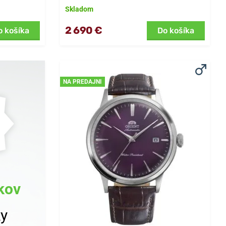
Skladom
2 690 €
o košíka
Do košíka
NA PREDAJNI
kov
ky