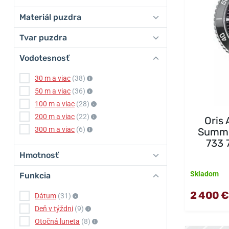
Materiál puzdra
Tvar puzdra
Vodotesnosť
30 m a viac
(38)
50 m a viac
(36)
100 m a viac
(28)
200 m a viac
(22)
Oris 
300 m a viac
(6)
Summe
733 
Hmotnosť
Skladom
Funkcia
2 400 €
Dátum
(31)
Deň v týždni
(9)
Otočná luneta
(8)