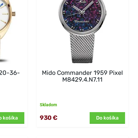
220-36-
Mido Commander 1959 Pixel
M8429.4.N7.11
Skladom
930 €
o košíka
Do košíka