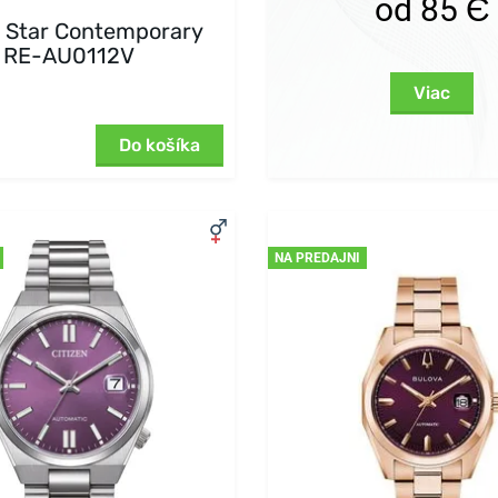
od 85 Є
t Star Contemporary
RE-AU0112V
Viac
Do košíka
NA PREDAJNI