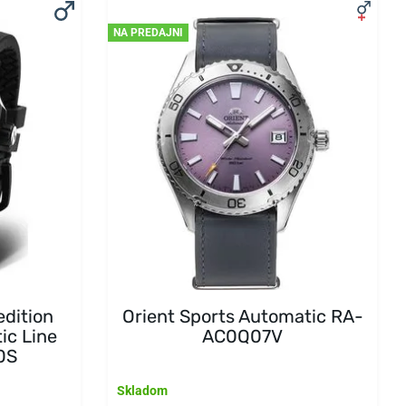
NA PREDAJNI
edition
Orient Sports Automatic RA-
ic Line
AC0Q07V
0S
Skladom