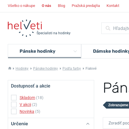
Všetko o nákupe
O nás
Blog
Pražská predajňa
Kontakt
Špecialisti na hodinky
Pánske hodinky
Dámske hodink
Hodinky
Pánske hodinky
Podľa farby
Fialové
Pán
Dostupnosť a akcie
Skladom
(18)
V akcii
(2)
Zobrazujeme 
Novinka
(5)
Zoradiť pod
Určenie