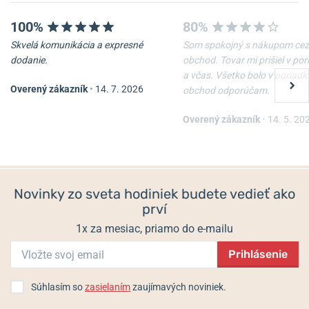
100%
80%
Skvelá komunikácia a expresné
Som spokojný s nákupom cez
dodanie.
obchod. Tovar mi prišiel v po
a včas. Všetko bolo v poriadk
Overený zákazník
•
14. 7. 2026
obchod odporúčam.
Overený zákazník
•
14. 5. 20
Novinky zo sveta hodiniek budete vedieť ako
prví
1x za mesiac, priamo do e-mailu
Prihlásenie
Súhlasím so
zasielaním
zaujímavých noviniek.