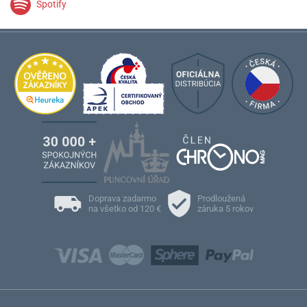
Spotify
Doprava zadarmo
Prodloužená
na všetko od 120 €
záruka 5 rokov