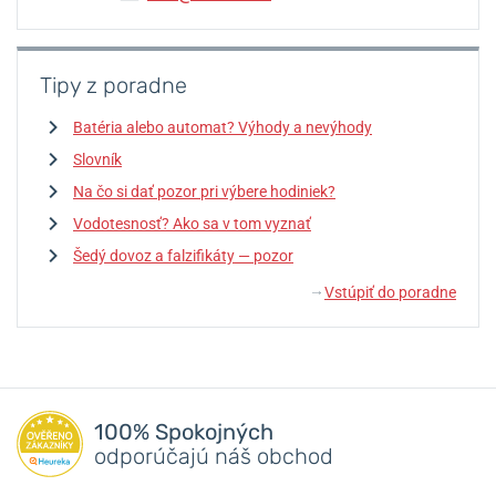
Tipy z poradne
Batéria alebo automat? Výhody a nevýhody
Slovník
Na čo si dať pozor pri výbere hodiniek?
Vodotesnosť? Ako sa v tom vyznať
Šedý dovoz a falzifikáty — pozor
Vstúpiť do poradne
↓
100% Spokojných
odporúčajú náš obchod