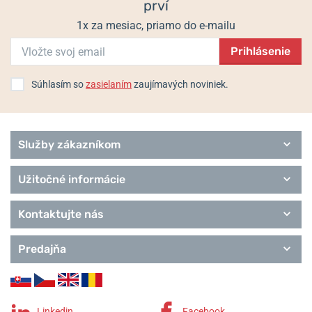
prví
1x za mesiac, priamo do e-mailu
Prihlásenie
Súhlasím so
zasielaním
zaujímavých noviniek.
Služby zákazníkom
Užitočné informácie
Kontaktujte nás
Predajňa
Linkedin
Facebook