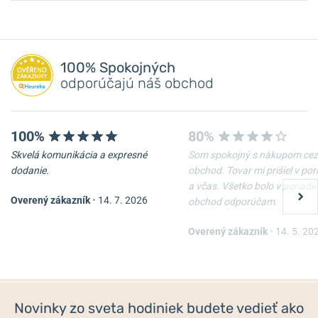
100% Spokojných
odporúčajú náš obchod
100%
80%
Skvelá komunikácia a expresné
Som spokojný s nákupom cez
dodanie.
obchod. Tovar mi prišiel v po
a včas. Všetko bolo v poriadk
Overený zákazník
•
14. 7. 2026
obchod odporúčam.
Overený zákazník
•
14. 5. 20
Novinky zo sveta hodiniek budete vedieť ako