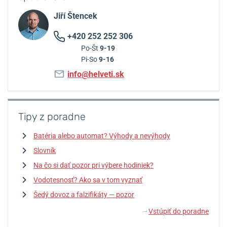
Jiří Štencek
+420 252 252 306
Po-Št
9-19
Pi-So
9-16
info@helveti.sk
Tipy z poradne
Batéria alebo automat? Výhody a nevýhody
Slovník
Na čo si dať pozor pri výbere hodiniek?
Vodotesnosť? Ako sa v tom vyznať
Šedý dovoz a falzifikáty — pozor
Vstúpiť do poradne
↓