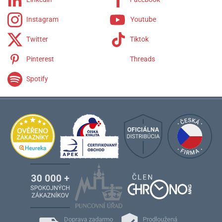
Instagram
Youtube
Twitter
Tiktok
Pinterest
Threads
Spotify
Doprava zadarmo
Prodloužená