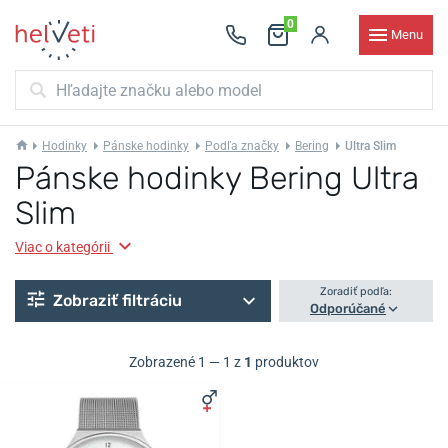
0
Menu
Hodinky
Pánske hodinky
Podľa značky
Bering
Ultra Slim
Pánske hodinky Bering Ultra
Slim
Viac o kategórii
Zoradiť podľa:
Zobraziť filtráciu
Odporúčané
Zobrazené 1 — 1 z
1
produktov