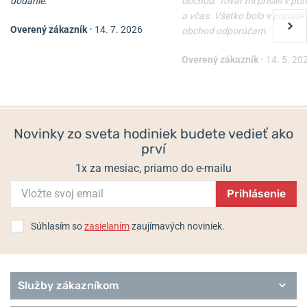
dodanie.
obchod. Tovar mi prišiel v po
a včas. Všetko bolo v poriadk
Overený zákazník
•
14. 7. 2026
obchod odporúčam.
Overený zákazník
•
14. 5. 20
Novinky zo sveta hodiniek budete vedieť ako
prví
1x za mesiac, priamo do e-mailu
Prihlásenie
Súhlasím so
zasielaním
zaujímavých noviniek.
Služby zákazníkom