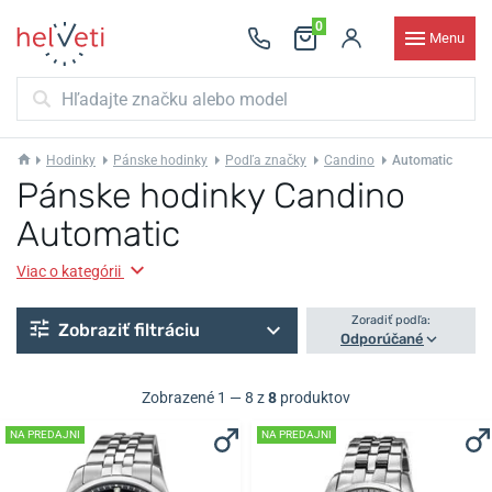
0
Menu
Hodinky
Pánske hodinky
Podľa značky
Candino
Automatic
Pánske hodinky Candino
Automatic
Viac o kategórii
Zoradiť podľa:
Zobraziť filtráciu
Odporúčané
Zobrazené 1 — 8 z
8
produktov
NA PREDAJNI
NA PREDAJNI