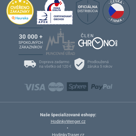
Doprava zadarmo
Prodloužená
na všetko od 120 €
záruka 5 rokov
Naše špecializované eshopy:
HodinkyWenger.cz
•
HodinkyTraser.cz