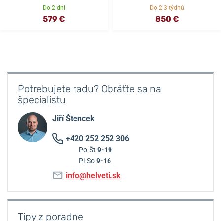
Do 2 dní
Do 2-3 týdnů
579 €
850 €
Potrebujete radu? Obráťte sa na
špecialistu
Jiří Štencek
+420 252 252 306
Po-Št
9-19
Pi-So
9-16
info@helveti.sk
Tipy z poradne