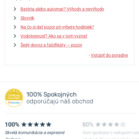
Batéria alebo automat? Výhody a nevýhody
Slovník
Na čo si dať pozor pri výbere hodiniek?
Vodotesnosť? Ako sa v tom vyznať
Šedý dovoz a falzifikáty — pozor
Vstúpiť do poradne
↓
100% Spokojných
odporúčajú náš obchod
100%
80%
Skvelá komunikácia a expresné
Som spokojný s nákupom cez