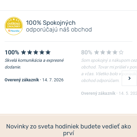
100% Spokojných
odporúčajú náš obchod
100%
80%
Skvelá komunikácia a expresné
Som spokojný s nákupom cez
dodanie.
obchod. Tovar mi prišiel v po
a včas. Všetko bolo v poriadk
Overený zákazník
•
14. 7. 2026
obchod odporúčam.
Overený zákazník
•
14. 5. 20
Novinky zo sveta hodiniek budete vedieť ako
prví