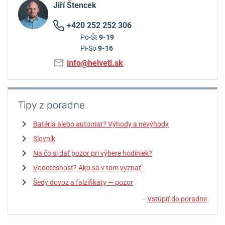
Jiří Štencek
+420 252 252 306
Po-Št
9-19
Pi-So
9-16
info@helveti.sk
Tipy z poradne
Batéria alebo automat? Výhody a nevýhody
Slovník
Na čo si dať pozor pri výbere hodiniek?
Vodotesnosť? Ako sa v tom vyznať
Šedý dovoz a falzifikáty — pozor
Vstúpiť do poradne
↓