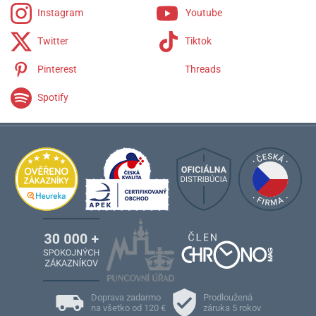
Instagram
Youtube
Twitter
Tiktok
Pinterest
Threads
Spotify
Doprava zadarmo
Prodloužená
na všetko od 120 €
záruka 5 rokov