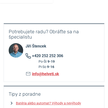
Potrebujete radu? Obráťte sa na
špecialistu
Jiří Štencek
+420 252 252 306
Po-Št
9-19
Pi-So
9-16
info@helveti.sk
Tipy z poradne
Batéria alebo automat? Výhody a nevýhody