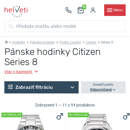
0
Menu
Hodinky
Pánske hodinky
Podľa značky
Citizen
Series 8
Pánske hodinky Citizen
Series 8
Viac o kategórii
Zoradiť podľa:
Zobraziť filtráciu
Odporúčané
Zobrazené 1 — 11 z
11
produktov
NA PREDAJNI
NA PREDAJNI