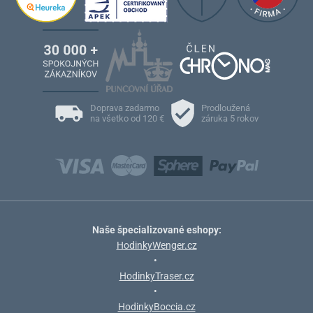
Doprava zadarmo
Prodloužená
na všetko od 120 €
záruka 5 rokov
Naše špecializované eshopy:
HodinkyWenger.cz
•
HodinkyTraser.cz
•
HodinkyBoccia.cz