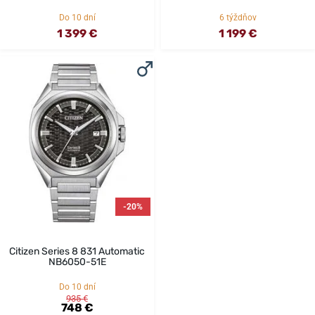
Do 10 dní
6 týždňov
1 399 €
1 199 €
-20%
Citizen Series 8 831 Automatic
NB6050-51E
Do 10 dní
935 €
748 €