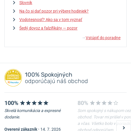
Slovník
Na čo si dať pozor pri výbere hodiniek?
Vodotesnosť? Ako sa v tom vyznať
Šedý dovoz a falzifikáty — pozor
Vstúpiť do poradne
↓
100% Spokojných
odporúčajú náš obchod
100%
80%
Skvelá komunikácia a expresné
Som spokojný s nákupom cez
dodanie.
obchod. Tovar mi prišiel v po
a včas. Všetko bolo v poriadk
Overený zákazník
•
14. 7. 2026
obchod odporúčam.