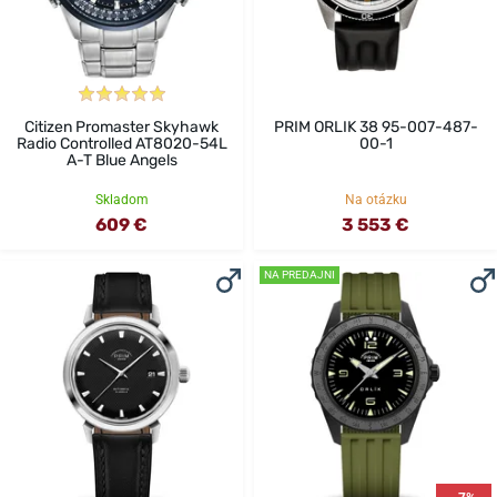
Citizen Promaster Skyhawk
PRIM ORLIK 38 95-007-487-
Radio Controlled AT8020-54L
00-1
A-T Blue Angels
Skladom
Na otázku
609 €
3 553 €
NA PREDAJNI