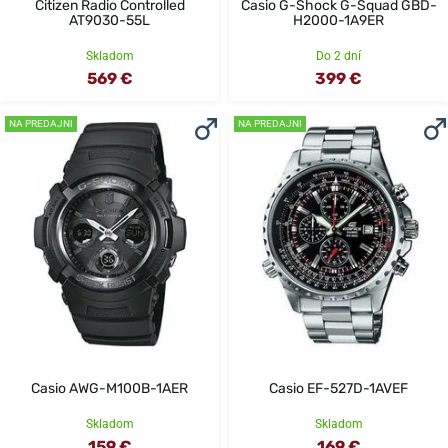
Citizen Radio Controlled
Casio G-Shock G-Squad GBD-
AT9030-55L
H2000-1A9ER
Skladom
Do 2 dní
569 €
399 €
NA PREDAJNI
NA PREDAJNI
Casio AWG-M100B-1AER
Casio EF-527D-1AVEF
Skladom
Skladom
159 €
169 €