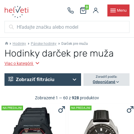
0
Menu
Hodinky
Pánske hodinky
Darček pre muža
Hodinky darček pre muža
Viac o kategórii
Zoradiť podľa:
Zobraziť filtráciu
Odporúčané
Zobrazené 1 — 60 z
928
produktov
NA PREDAJNI
NA PREDAJNI