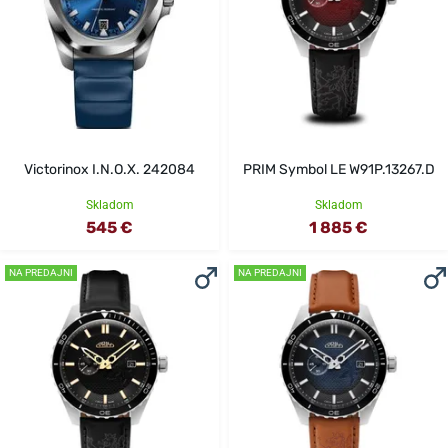
Victorinox I.N.O.X. 242084
PRIM Symbol LE W91P.13267.D
Skladom
Skladom
545 €
1 885 €
NA PREDAJNI
NA PREDAJNI