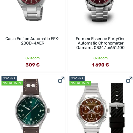
Casio Edifice Automatic EFK-
Formex Essence FortyOne
200D-4AER
Automatic Chronometer
Gamaret 0334.1.6651.100
Skladom
Skladom
309 €
1 690 €
NOVINKA
NOVINKA
NA PREDAJNI
NA PREDAJNI