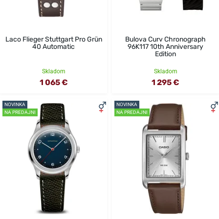
Laco Flieger Stuttgart Pro Grün
Bulova Curv Chronograph
40 Automatic
96K117 10th Anniversary
Edition
Skladom
Skladom
1 065 €
1 295 €
NOVINKA
NOVINKA
NA PREDAJNI
NA PREDAJNI