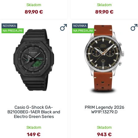
Skladom
Skladom
89,90 €
89,90 €
NOVINKA
NOVINKA
NA PREDAJNI
NA PREDAJNI
Casio G-Shock GA-
PRIM Legendy 2026
B2100BEG-1AER Black and
W91P.13279.D
Electro Green Series
Skladom
Skladom
149 €
943 €