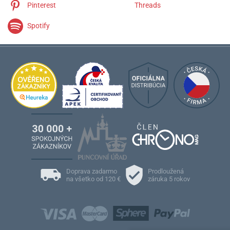
Pinterest
Threads
Spotify
Doprava zadarmo
Prodloužená
na všetko od 120 €
záruka 5 rokov