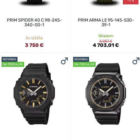
-7%
PRIM SPIDER 40 C 98-245-
PRIM ARMA LE 95-145-530-
340-00-1
39-1
Skladom
Do týždňa
5 057 €
3 750 €
4 703,01 €
NOVINKA
NOVINKA
NA PREDAJNI
NA PREDAJNI