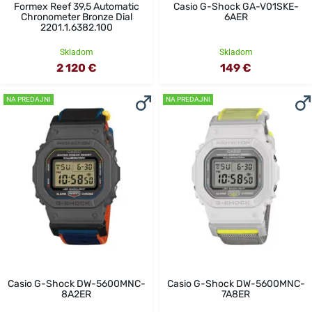
Formex Reef 39,5 Automatic
Casio G-Shock GA-V01SKE-
Chronometer Bronze Dial
6AER
2201.1.6382.100
Skladom
Skladom
2 120 €
149 €
NA PREDAJNI
NA PREDAJNI
Casio G-Shock DW-5600MNC-
Casio G-Shock DW-5600MNC-
8A2ER
7A8ER