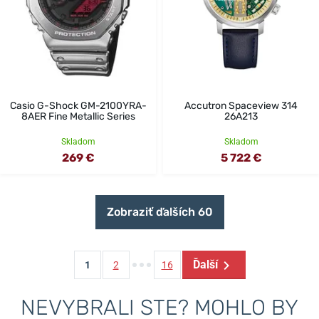
Casio G-Shock GM-2100YRA-
Accutron Spaceview 314
8AER Fine Metallic Series
26A213
Skladom
Skladom
269 €
5 722 €
Zobraziť ďalších 60
Ďalší
1
2
16
NEVYBRALI STE? MOHLO BY