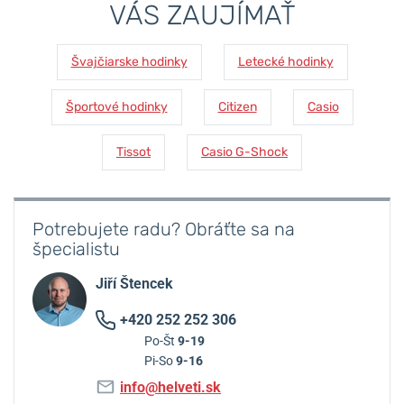
VÁS ZAUJÍMAŤ
Švajčiarske hodinky
Letecké hodinky
Športové hodinky
Citizen
Casio
Tissot
Casio G-Shock
Potrebujete radu? Obráťte sa na
špecialistu
Jiří Štencek
+420 252 252 306
Po-Št
9-19
Pi-So
9-16
info@helveti.sk