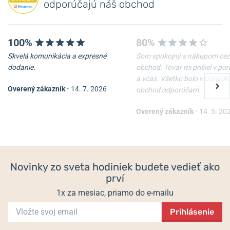
odporúčajú náš obchod
100%
80%
Skvelá komunikácia a expresné
Som spokojný s nákupom cez
dodanie.
obchod. Tovar mi prišiel v po
a včas. Všetko bolo v poriadk
Overený zákazník
•
14. 7. 2026
obchod odporúčam.
Overený zákazník
•
14. 5. 20
Novinky zo sveta hodiniek budete vedieť ako
prví
1x za mesiac, priamo do e-mailu
Prihlásenie