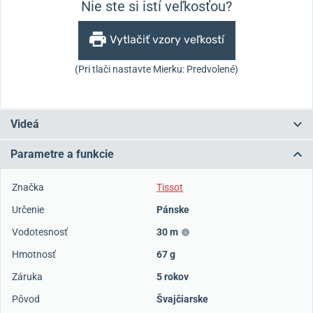
Nie ste si istí veľkosťou?
Vytlačiť vzory veľkostí
(Pri tlači nastavte Mierku: Predvolené)
Videá
Parametre a funkcie
Značka
Tissot
Určenie
Pánske
Vodotesnosť
30 m
Hmotnosť
67 g
Záruka
5 rokov
Pôvod
Švajčiarske