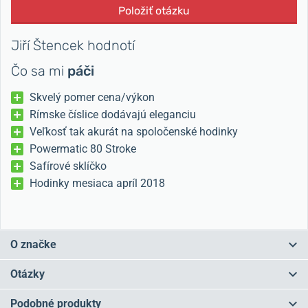
Položiť otázku
Jiří Štencek hodnotí
Čo sa mi
páči
Skvelý pomer cena/výkon
Rímske číslice dodávajú eleganciu
Veľkosť tak akurát na spoločenské hodinky
Powermatic 80 Stroke
Safírové sklíčko
Hodinky mesiaca apríl 2018
O značke
Tissot je značka s
tradíciou
od roku 1853 a v súčasnosti ide o
Otázky
najväčšieho
švajčiarskeho výrobcu hodiniek.
Značku založil
Charles-Félicien Tissot v mestečku
Le Locle
v podhorí Jury a "plus" v
Podobné produkty