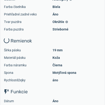
Farba číselníka
Biela
Priehľadné zadné veko
Áno
Tvar puzdra
Okrúhle
Farba puzdra
Strieborné
Remienok
Šírka pásku
19 mm
Materiál pásku
Koža
Farba náramku
Čierna
Spona
Motýľová spona
Rychlostěžejky
áno
Funkcie
Dátum
Áno