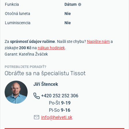
Funkcia
Dátum
Otočná luneta
Nie
Luminiscencia
Nie
Za
správnosť údajov ručíme
. Našli ste chybu?
Napíšte nám
a
získajte
200 Kč
na
nákup hodiniek
.
Garant: Kateřina Žváček
POTREBUJETE PORADIŤ?
Obráťte sa na špecialistu Tissot
Jiří Štencek
+420 252 252 306
Po-Št
9-19
Pi-So
9-16
info@helveti.sk