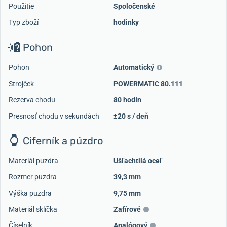
Použitie
Spoločenské
Typ zboží
hodinky
Pohon
Pohon
Automatický
Strojček
POWERMATIC 80.111
Rezerva chodu
80 hodín
Presnosť chodu v sekundách
±20 s / deň
Ciferník a púzdro
Materiál puzdra
Ušľachtilá oceľ
Rozmer puzdra
39,3 mm
Výška puzdra
9,75 mm
Materiál sklíčka
Zafírové
Číselník
Analógový