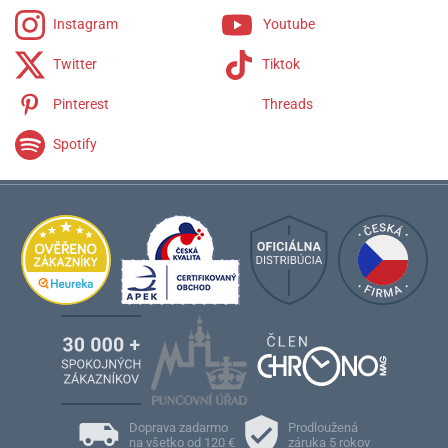
Instagram
Youtube
Twitter
Tiktok
Pinterest
Threads
Spotify
Doprava zadarmo
Prodloužená
na všetko od 120 €
záruka 5 rokov