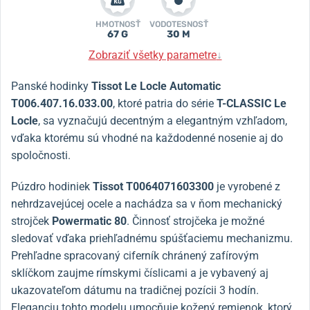
HMOTNOSŤ
VODOTESNOSŤ
67 G
30 M
Zobraziť všetky parametre
↓
Panské hodinky
Tissot Le Locle Automatic
T006.407.16.033.00
, ktoré patria do série
T-CLASSIC Le
Locle
, sa vyznačujú decentným a elegantným vzhľadom,
vďaka ktorému sú vhodné na každodenné nosenie aj do
spoločnosti.
Púzdro hodiniek
Tissot T0064071603300
je vyrobené z
nehrdzavejúcej ocele a nachádza sa v ňom mechanický
strojček
Powermatic 80
. Činnosť strojčeka je možné
sledovať vďaka priehľadnému spúšťaciemu mechanizmu.
Prehľadne spracovaný ciferník chránený zafírovým
sklíčkom zaujme rímskymi číslicami a je vybavený aj
ukazovateľom dátumu na tradičnej pozícii 3 hodín.
Eleganciu tohto modelu umocňuje kožený remienok, ktorý