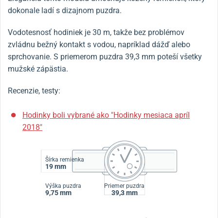
dokonale ladí s dizajnom puzdra.
Vodotesnosť hodiniek je 30 m, takže bez problémov
zvládnu bežný kontakt s vodou, napríklad dážď alebo
sprchovanie. S priemerom puzdra 39,3 mm poteší všetky
mužské zápästia.
Recenzie, testy:
Hodinky boli vybrané ako "Hodinky mesiaca apríl
2018"
Šírka remienka
19 mm
Výška puzdra
Priemer puzdra
9,75 mm
39,3 mm