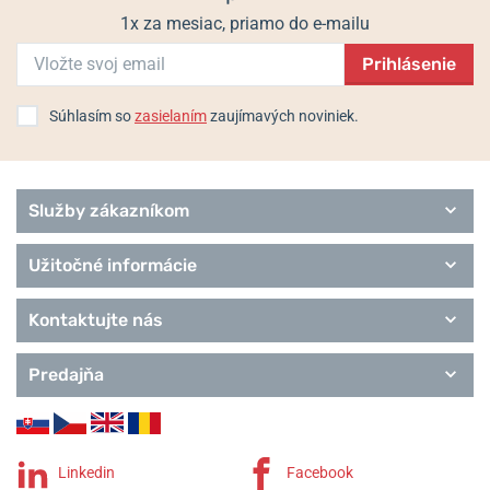
1x za mesiac, priamo do e-mailu
Prihlásenie
Populárne modelové rady Tissot
Touch Collection
Súhlasím so
zasielaním
zaujímavých noviniek.
Special Collection
T-Sport
T-Classic
Heritage
Služby zákazníkom
T-Lady
T-Pocket
Užitočné informácie
T-Gold
Remienky Tissot
Kontaktujte nás
Predajňa
Linkedin
Facebook