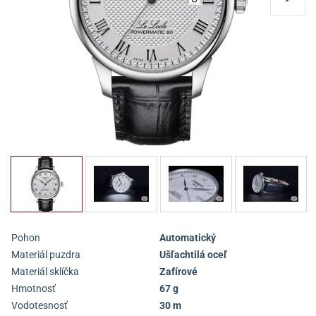
Pohon
Automatický
Materiál puzdra
Ušľachtilá oceľ
Materiál sklíčka
Zafírové
Hmotnosť
67 g
Vodotesnosť
30 m