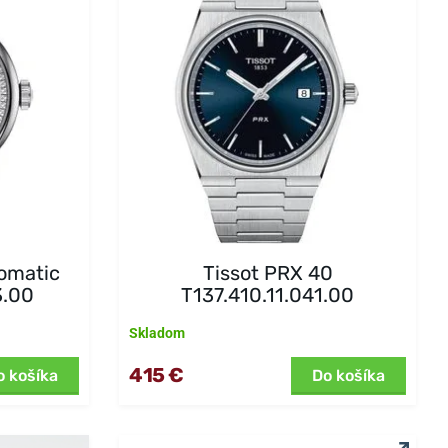
tomatic
Tissot PRX 40
3.00
T137.410.11.041.00
Skladom
415 €
o košíka
Do košíka