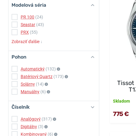
Modelová séria
PR 100
(24)
Seastar
(43)
PRX
(55)
Zobraziť ďalšie
↓
Pohon
Automatický
(132)
Batériový Quartz
(173)
Tisso
Solárny
(14)
T1
Manuálny
(6)
Skladom
Číselník
775 €
Analógový
(317)
Digitálny
(3)
Kombinovaný
(6)