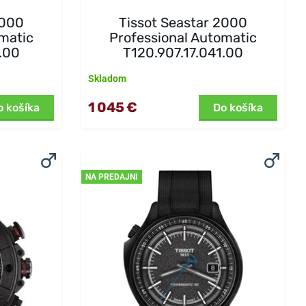
2000
Tissot Seastar 2000
matic
Professional Automatic
.00
T120.907.17.041.00
Skladom
1 045 €
o košíka
Do košíka
NA PREDAJNI