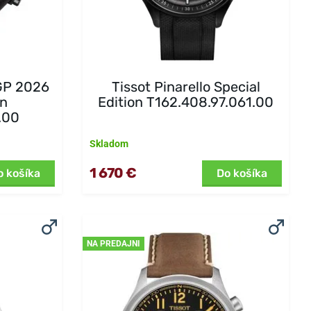
GP 2026
Tissot Pinarello Special
on
Edition T162.408.97.061.00
.00
Skladom
1 670 €
o košíka
Do košíka
NA PREDAJNI