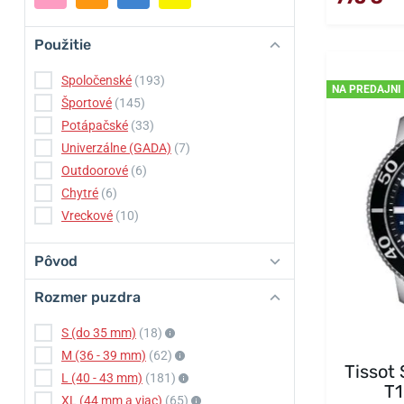
Použitie
Spoločenské
(193)
NA PREDAJNI
Športové
(145)
Potápačské
(33)
Univerzálne (GADA)
(7)
Outdoorové
(6)
Chytré
(6)
Vreckové
(10)
Pôvod
Rozmer puzdra
S (do 35 mm)
(18)
M (36 - 39 mm)
(62)
Tissot
L (40 - 43 mm)
(181)
T1
XL (44 mm a viac)
(65)