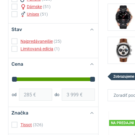
Dámske
(51)
Unisex
(51)
Stav
Najpredávanejšie
(25)
Limitovaná edícia
(1)
Cena
Zobrazujeme
od
do
Zoradiť pod
Značka
NA PREDAJNI
Tissot
(326)