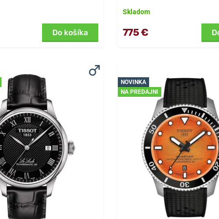
Skladom
775 €
Do košíka
D
NOVINKA
NA PREDAJNI