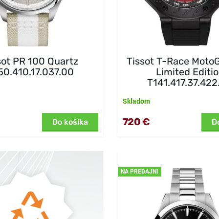
sot PR 100 Quartz
Tissot T-Race Moto
50.410.17.037.00
Limited Editi
T141.417.37.422
Skladom
720 €
Do košíka
D
NA PREDAJNI