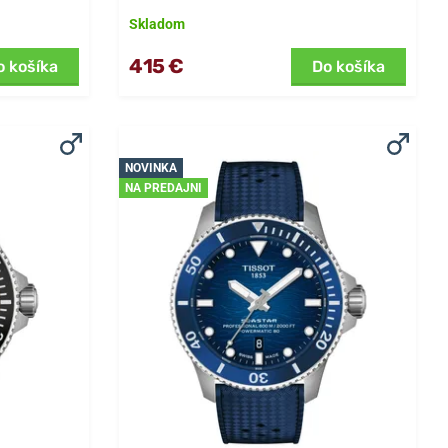
Skladom
415 €
o košíka
Do košíka
NOVINKA
NA PREDAJNI