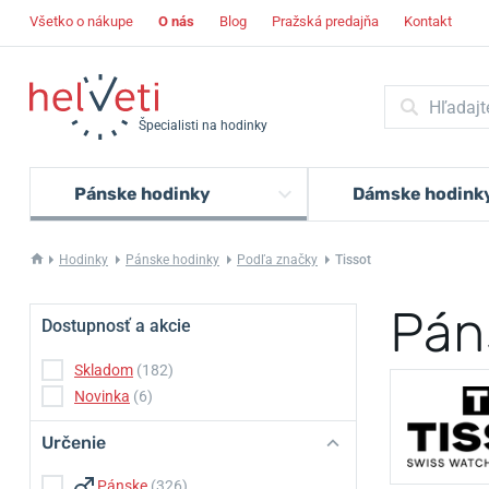
Všetko o nákupe
O nás
Blog
Pražská predajňa
Kontakt
Špecialisti na hodinky
Pánske hodinky
Dámske hodink
Hodinky
Pánske hodinky
Podľa značky
Tissot
Pán
Dostupnosť a akcie
Skladom
(182)
Novinka
(6)
Určenie
Pánske
(326)