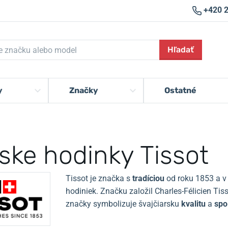
+420 
Hľadať
y
Značky
Ostatné
ske hodinky Tissot
Tissot je značka s
tradíciou
od roku 1853 a v
hodiniek.
Značku založil Charles-Félicien Ti
značky symbolizuje švajčiarsku
kvalitu
a
spo