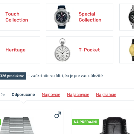
Touch
Special
Collection
Collection
Heritage
T-Pocket
— zaškrtnite vo filtri, čo je pre vás dôležité
 326 produktov
ľa:
Odporúčané
Najnovšie
Najlacnejšie
Najdrahšie
NA PREDAJNI