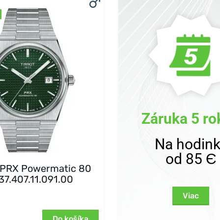
Záruka 5 ro
Na hodin
od 85 Є
t PRX Powermatic 80
37.407.11.091.00
Viac
Do košíka