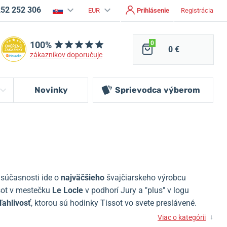
252 252 306
EUR
Prihlásenie
Registrácia
100%
0
0 €
zákazníkov doporučuje
Novinky
Sprievodca
výberom
 súčasnosti ide o
najväčšieho
švajčiarskeho výrobcu
ssot v mestečku
Le Locle
v podhorí Jury a "plus" v logu
ľahlivosť
, ktorou sú hodinky Tissot vo svete preslávené.
↓
Viac o kategórii