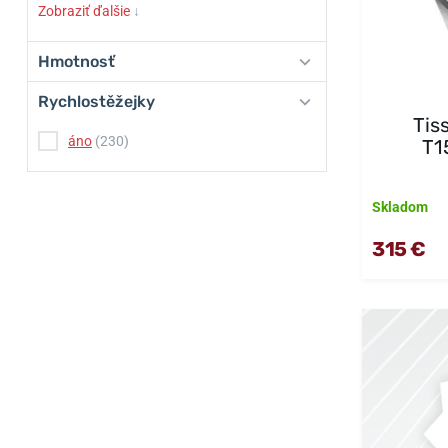
Zobraziť ďalšie
↓
Hmotnosť
Rychlostěžejky
Tis
áno
(230)
T1
Skladom
315 €