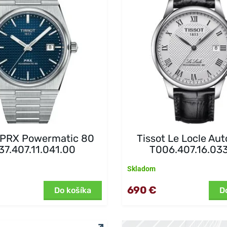
t PRX Powermatic 80
Tissot Le Locle Au
37.407.11.041.00
T006.407.16.03
Skladom
690 €
Do košíka
D