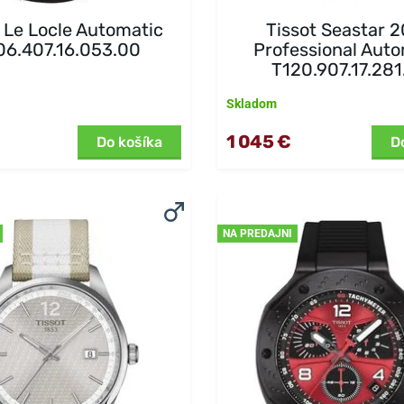
t Le Locle Automatic
Tissot Seastar 
6.407.16.053.00
Professional Auto
T120.907.17.281
Skladom
1 045 €
Do košíka
D
NA PREDAJNI