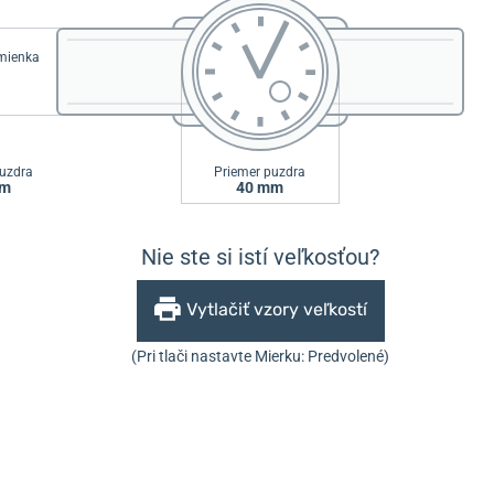
emienka
uzdra
Priemer puzdra
mm
40 mm
Nie ste si istí veľkosťou?
Vytlačiť vzory veľkostí
(Pri tlači nastavte Mierku: Predvolené)