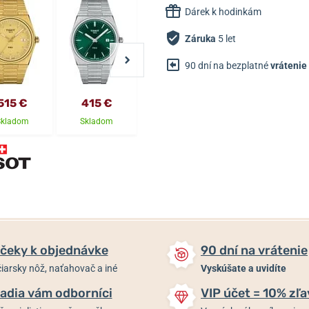
Dárek k hodinkám
Záruka
5 let
90 dní na bezplatné
vrátenie
515 €
415 €
415 €
415 €
Skladom
Skladom
Skladom
Skladom
čeky k objednávke
90 dní na vrátenie
iarsky nôž, naťahovač a iné
Vyskúšate a uvidíte
adia vám odborníci
VIP účet = 10% zľa