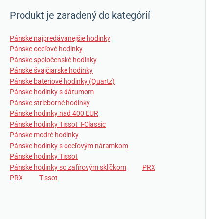
Produkt je zaradený do kategórií
Pánske najpredávanejšie hodinky
Pánske oceľové hodinky
Pánske spoločenské hodinky
Pánske švajčiarske hodinky
Pánske bateriové hodinky (Quartz)
Pánske hodinky s dátumom
Pánske strieborné hodinky
Pánske hodinky nad 400 EUR
Pánske hodinky Tissot T-Classic
Pánske modré hodinky
Pánske hodinky s oceľovým náramkom
Pánske hodinky Tissot
Pánske hodinky so zafírovým sklíčkom
PRX
PRX
Tissot