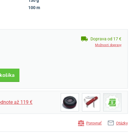
130 g
100 m
Doprava od 17 €
Možnosti dopravy
 košíka
dnote až 119 €
Porovnať
Otázky