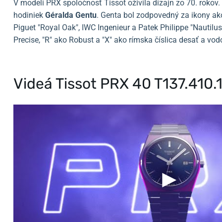
V modeli PRX spoločnosť Tissot oživila dizajn zo 70. rokov
hodiniek
Géralda Gentu
. Genta bol zodpovedný za ikony ak
Piguet "Royal Oak", IWC Ingenieur a Patek Philippe "Nauti
Precise, "R" ako Robust a "X" ako rímska číslica desať a vo
Videá Tissot PRX 40 T137.410.