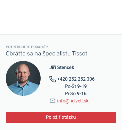
POTREBUJETE PORADIŤ?
Obráťte sa na špecialistu Tissot
Jiří Štencek
+420 252 252 306
Po-Št
9-19
Pi-So
9-16
info@helveti.sk
Položiť otázku