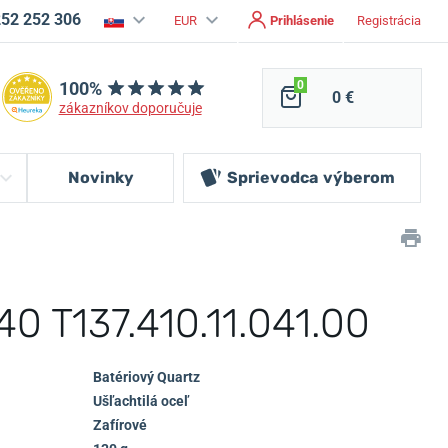
252 252 306
EUR
Prihlásenie
Registrácia
100%
0
0 €
zákazníkov doporučuje
Novinky
Sprievodca
výberom
40 T137.410.11.041.00
Batériový Quartz
Ušľachtilá oceľ
Zafírové