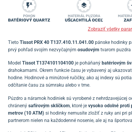
POHON
MATERIÁL PUZDRA
MATERI
BATÉRIOVÝ QUARTZ
UŠĽACHTILÁ OCEĽ
ZAF
Zobraziť všetky para
Tieto
Tissot PRX 40 T137.410.11.041.00
pánske hodinky pa
prvý pohľad svojím nezvyčajným
osudovým
tvarom puzdra 
Model
Tissot T1374101104100
je poháňaný
batériovým šv
drahokamami. Okrem funkcie času je vybavený aj ukazovat
hodine. Hodinové a minútové ručičky, ako aj indexy sú poti
odčítanie času za súmraku alebo v tme.
Púzdro a náramok hodiniek sú vyrobené z nehrdzavejúcej oc
chránený
safírovým sklíčkom
, ktoré je
vysoko odolné proti
metrov (10 ATM)
si hodinky nemusíte zložiť z ruky ani pri
partnerom nielen na každodenné nosenie, ale aj na športova