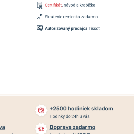
Certifikát
, návod a krabička
Skrátenie remienka zadarmo
Autorizovaný predajca
Tissot
385 €
365 €
775 €
Do 2 dní
Do 2 dní
Skladom
+2500 hodiniek skladom
Hodinky do 24h u vás
va
Doprava zadarmo