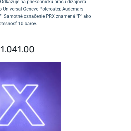
. Odkazuje na priekopnícku prácu dizajnéra
o Universal Geneve Polerouter, Audemars
lus". Samotné označenie PRX znamená "P" ako
dotesnosť 10 barov.
11.041.00