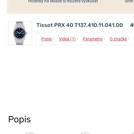
Hodinky na sklade si môžete vyskúšať
Sme 
Tissot PRX 40 T137.410.11.041.00
4
↓
↓
↓
↓
Popis
Videá (1)
Parametre
O značke
Popis