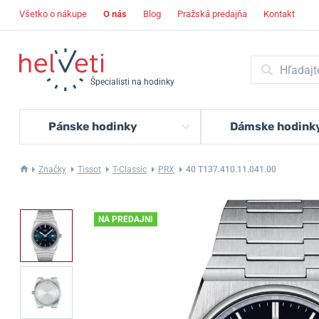
Všetko o nákupe
O nás
Blog
Pražská predajňa
Kontakt
Špecialisti na hodinky
Pánske hodinky
Dámske hodink
Značky
Tissot
T-Classic
PRX
40 T137.410.11.041.00
NA PREDAJNI