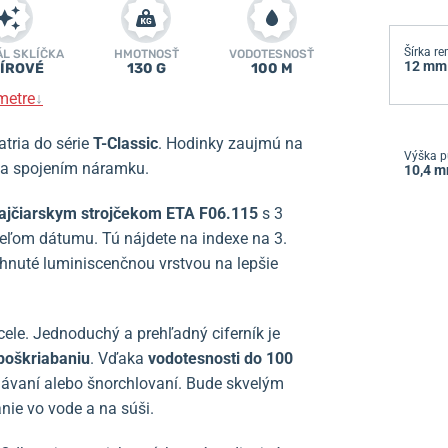
Šírka r
ÁL SKLÍČKA
HMOTNOSŤ
VODOTESNOSŤ
12 mm
ÍROVÉ
130 G
100 M
metre
↓
tria do série
T-Classic
. Hodinky zaujmú na
Výška p
a spojením náramku.
10,4 
ajčiarskym strojčekom ETA F06.115
s 3
eľom dátumu. Tú nájdete na indexe na 3.
ahnuté luminiscenčnou vrstvou na lepšie
ele. Jednoduchý a prehľadný ciferník je
 poškriabaniu
. Vďaka
vodotesnosti do 100
 plávaní alebo šnorchlovaní. Bude skvelým
nie vo vode a na súši.