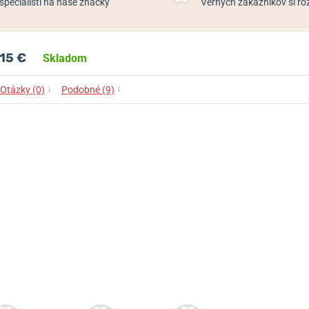
špecialisti na naše značky
Verných zákazníkov si 
15 €
Skladom
↓
↓
Otázky (0)
Podobné (9)