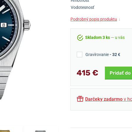
Hmotnosť
Vodotesnosť
Podrobný popis produktu
↓
Skladom 3 ks
— u vás
Gravírovanie
- 32 €
415 €
Pridať do
Darčeky zadarmo
v ho