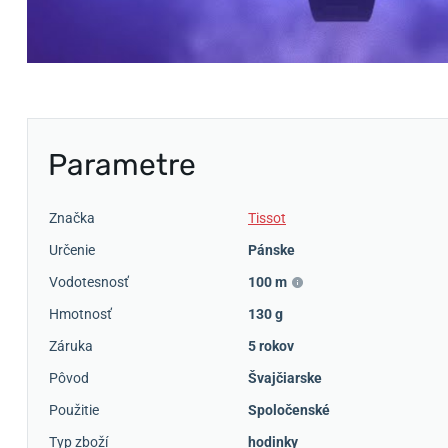
Parametre
Značka
Tissot
Určenie
Pánske
Vodotesnosť
100 m
Hmotnosť
130 g
Záruka
5 rokov
Pôvod
Švajčiarske
Použitie
Spoločenské
Typ zboží
hodinky