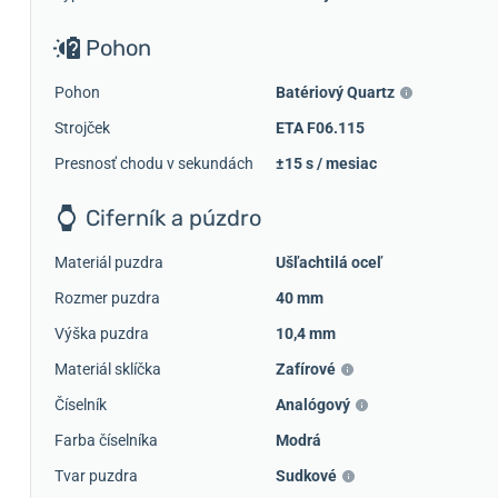
Pohon
Pohon
Batériový Quartz
Strojček
ETA F06.115
Presnosť chodu v sekundách
±15 s / mesiac
Ciferník a púzdro
Materiál puzdra
Ušľachtilá oceľ
Rozmer puzdra
40 mm
Výška puzdra
10,4 mm
Materiál sklíčka
Zafírové
Číselník
Analógový
Farba číselníka
Modrá
Tvar puzdra
Sudkové