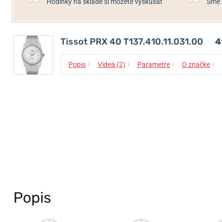
Hodinky na sklade si môžete vyskúšať
Sme 
Tissot PRX 40 T137.410.11.031.00
4
↓
↓
↓
↓
Popis
Videá (2)
Parametre
O značke
Popis