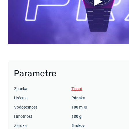
Parametre
Značka
Tissot
Určenie
Pánske
Vodotesnosť
100 m
Hmotnosť
130 g
Záruka
5 rokov