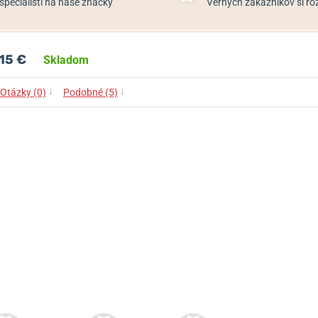
špecialisti na naše značky
Verných zákazníkov si 
15 €
Skladom
↓
↓
Otázky (0)
Podobné (5)