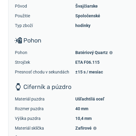
Pôvod
Švajčiarske
Použitie
Spoločenské
Typ zboží
hodinky
Pohon
Pohon
Batériový Quartz
Strojček
ETA F06.115
Presnosť chodu v sekundách
±15 s / mesiac
Ciferník a púzdro
Materiál puzdra
Ušľachtilá oceľ
Rozmer puzdra
40 mm
Výška puzdra
10,4 mm
Materiál sklíčka
Zafírové