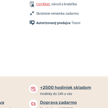
Certifikát
, návod a krabička
Skrátenie remienka zadarmo
Autorizovaný predajca
Tissot
775 €
1 105 €
915 €
Skladom
Skladom
Skladom
+2500 hodiniek skladom
Hodinky do 24h u vás
va
Doprava zadarmo