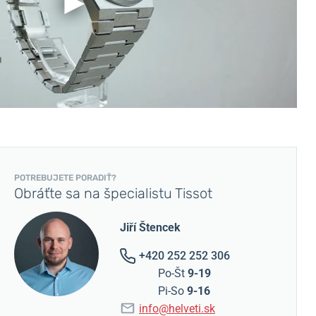
POTREBUJETE PORADIŤ?
Obráťte sa na špecialistu Tissot
Jiří Štencek
+420 252 252 306
Po-Št
9-19
Pi-So
9-16
info@helveti.sk