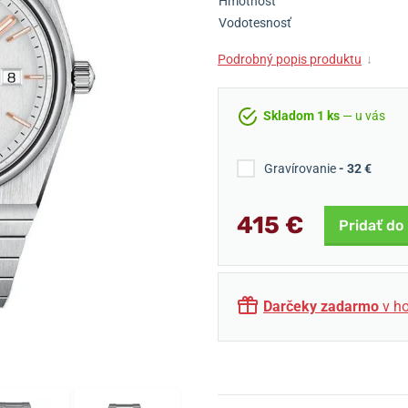
Hmotnosť
Vodotesnosť
Podrobný popis produktu
↓
Skladom 1 ks
— u vás
Gravírovanie
- 32 €
415 €
Pridať do
Darčeky zadarmo
v ho