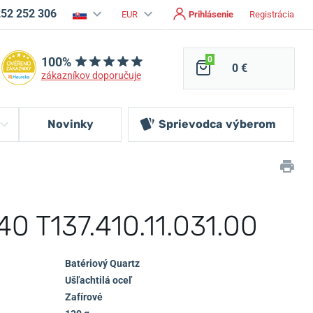
252 252 306
EUR
Prihlásenie
Registrácia
100%
0
0 €
zákazníkov doporučuje
Novinky
Sprievodca
výberom
40 T137.410.11.031.00
Batériový Quartz
Ušľachtilá oceľ
Zafírové