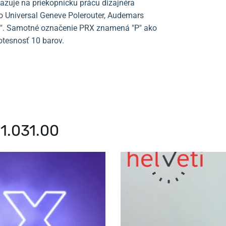
kazuje na priekopnícku prácu dizajnéra
o Universal Geneve Polerouter, Audemars
lus". Samotné označenie PRX znamená "P" ako
dotesnosť 10 barov.
11.031.00