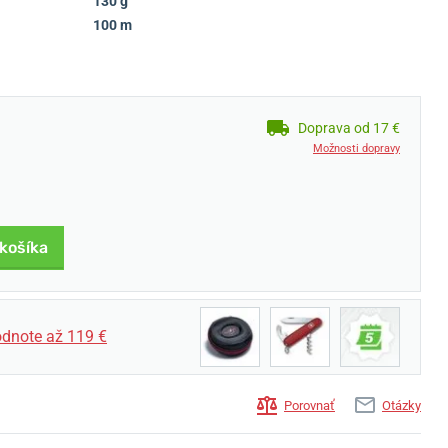
130 g
100 m
Doprava od 17 €
Možnosti dopravy
 košíka
dnote až 119 €
Porovnať
Otázky