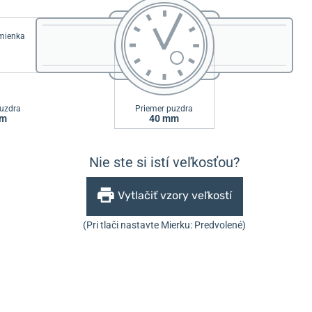
emienka
uzdra
Priemer puzdra
mm
40 mm
Nie ste si istí veľkosťou?
Vytlačiť vzory veľkostí
(Pri tlači nastavte Mierku: Predvolené)