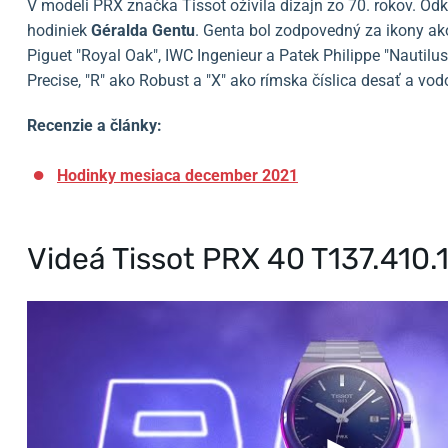
V modeli PRX značka Tissot oživila dizajn zo 70. rokov. Od
hodiniek
Géralda Gentu
. Genta bol zodpovedný za ikony ak
Piguet "Royal Oak", IWC Ingenieur a Patek Philippe "Nauti
Precise, "R" ako Robust a "X" ako rímska číslica desať a vo
Recenzie a články:
Hodinky mesiaca december 2021
Videá Tissot PRX 40 T137.410.