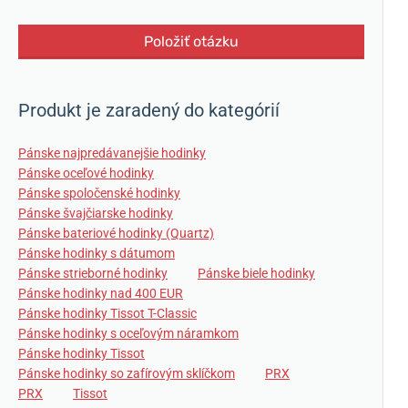
Položiť otázku
Produkt je zaradený do kategórií
Pánske najpredávanejšie hodinky
Pánske oceľové hodinky
Pánske spoločenské hodinky
Pánske švajčiarske hodinky
Pánske bateriové hodinky (Quartz)
Pánske hodinky s dátumom
Pánske strieborné hodinky
Pánske biele hodinky
Pánske hodinky nad 400 EUR
Pánske hodinky Tissot T-Classic
Pánske hodinky s oceľovým náramkom
Pánske hodinky Tissot
Pánske hodinky so zafírovým sklíčkom
PRX
PRX
Tissot