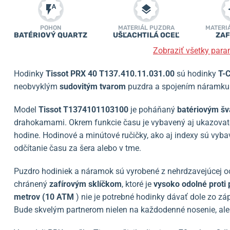
POHON
MATERIÁL PUZDRA
MATERI
BATÉRIOVÝ QUARTZ
UŠĽACHTILÁ OCEĽ
ZAF
Zobraziť všetky para
Hodinky
Tissot PRX 40 T137.410.11.031.00
sú hodinky
T-C
neobvyklým
sudovitým tvarom
puzdra a spojením náramku
Model
Tissot T1374101103100
je poháňaný
batériovým šv
drahokamami. Okrem funkcie času je vybavený aj ukazovat
hodine. Hodinové a minútové ručičky, ako aj indexy sú vyb
odčítanie času za šera alebo v tme.
Puzdro hodiniek a náramok sú vyrobené z nehrdzavejúcej oc
chránený
zafírovým sklíčkom
, ktoré je
vysoko odolné proti
metrov (10 ATM
) nie je potrebné hodinky dávať dole zo záp
Bude skvelým partnerom nielen na každodenné nosenie, ale 