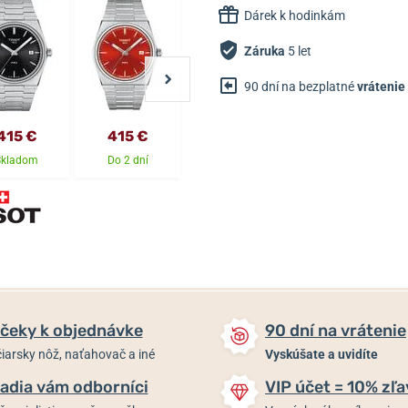
Dárek k hodinkám
Záruka
5 let
90 dní na bezplatné
vrátenie
415 €
415 €
775 €
775 €
Skladom
Do 2 dní
Skladom
Skladom
čeky k objednávke
90 dní na vrátenie
iarsky nôž, naťahovač a iné
Vyskúšate a uvidíte
adia vám odborníci
VIP účet = 10% zľa