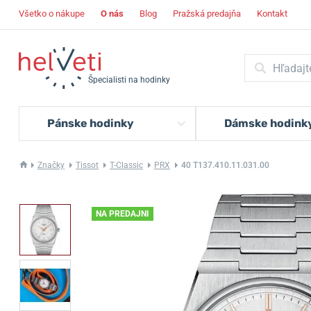
Všetko o nákupe
O nás
Blog
Pražská predajňa
Kontakt
Špecialisti na hodinky
Pánske hodinky
Dámske hodink
Značky
Tissot
T-Classic
PRX
40 T137.410.11.031.00
NA PREDAJNI