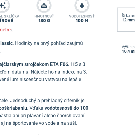
Šírka r
ÁL SKLÍČKA
HMOTNOSŤ
VODOTESNOSŤ
12 mm
ÍROVÉ
130 G
100 M
metre
↓
lassic
. Hodinky na prvý pohľad zaujmú
Výška p
.
10,4 
ajčiarskym strojčekom ETA F06.115
s 3
eľom dátumu. Nájdete ho na indexe na 3.
avené luminiscenčnou vrstvou na lepšie
ele. Jednoduchý a prehľadný ciferník je
 poškriabaniu
. Vďaka
vodotesnosti do 100
ästia ani pri plávaní alebo šnorchlovaní.
aj na športovanie vo vode a na súši.