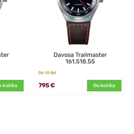
ster
Davosa Trailmaster
161.518.55
Do 10 dní
795 €
o košíka
Do košíka