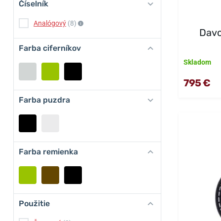
Číselník
Analógový
(8)
Davo
Farba ciferníkov
Skladom
795 €
Farba puzdra
Farba remienka
Použitie