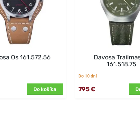
osa Os 161.572.56
Davosa Trailma
161.518.75
Do 10 dní
795 €
Do košíka
D