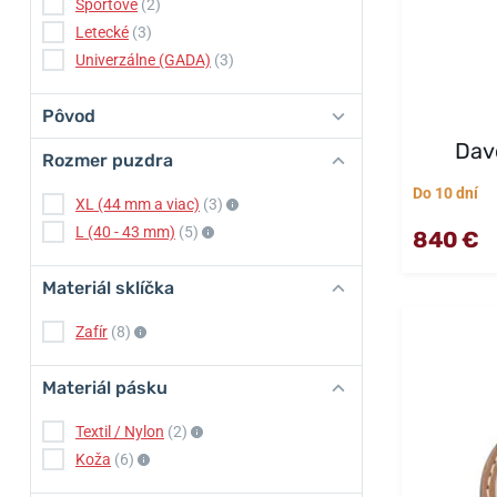
Športové
(2)
Letecké
(3)
Univerzálne (GADA)
(3)
Pôvod
Dav
Rozmer puzdra
Do 10 dní
XL (44 mm a viac)
(3)
L (40 - 43 mm)
(5)
840 €
Materiál sklíčka
Zafír
(8)
Materiál pásku
Textil / Nylon
(2)
Koža
(6)