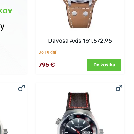
kov
ky
Davosa Axis 161.572.96
Do 10 dní
795 €
Do košíka