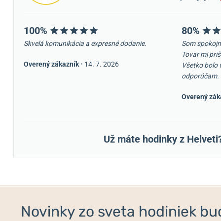
100%
80%
Skvelá komunikácia a expresné dodanie.
Som spokojn
Tovar mi priš
Overený zákazník
•
14. 7. 2026
Všetko bolo 
odporúčam.
Overený zák
Už máte hodinky z Helveti
Novinky zo sveta hodiniek bud