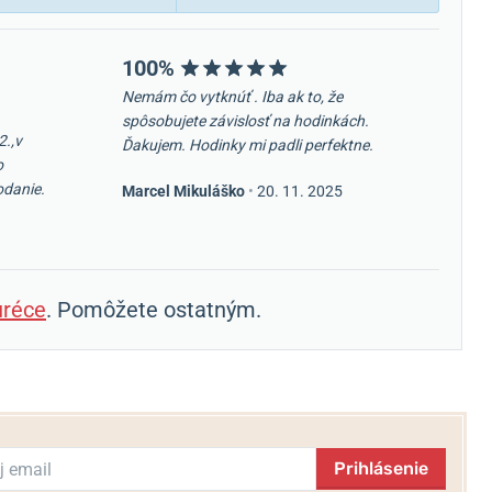
100%
Nemám čo vytknúť . Iba ak to, že
spôsobujete závislosť na hodinkách.
2.,v
Ďakujem. Hodinky mi padli perfektne.
o
odanie.
Marcel Mikuláško
•
20. 11. 2025
réce
. Pomôžete ostatným.
Prihlásenie