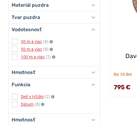
Materiál puzdra
Tvar puzdra
Vodotesnosť
30 m a viac
(8)
50 m a viac
(8)
Dav
100 m a viac
(2)
Hmotnosť
Do 10 dní
Funkcia
795 €
Deň v týždni
(2)
Dátum
(8)
Hmotnosť