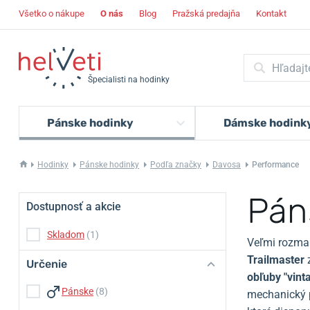
Všetko o nákupe
O nás
Blog
Pražská predajňa
Kontakt
Špecialisti na hodinky
Pánske hodinky
Dámske hodink
Hodinky
Pánske hodinky
Podľa značky
Davosa
Performance
Pán
Dostupnosť a akcie
Skladom
(1)
Veľmi rozma
Trailmaster
z
Určenie
obľuby "vint
Pánske
(8)
mechanický 