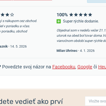
100%
ý s nákupom cez obchod.
Super rýchle dodanie.
iel v poriadku a včas.
Objednal som v nedeľu večer 21.1
v poriadku, obchod
utorok na obed bol tovar doma.V
vianočnom období super rýchle d
azník
•
14. 5. 2026
Milan Uhrinec
•
4. 1. 2026
?
Povedzte svoj názor na
Facebooku
,
Google
či
Heu
ete vedieť ako prví