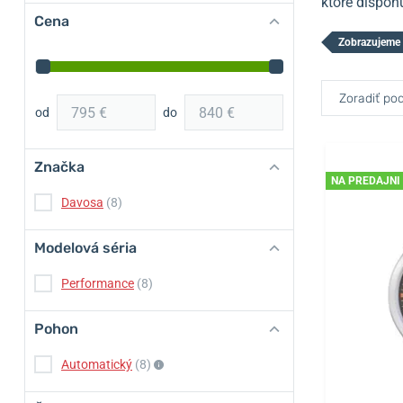
ktoré dispon
Cena
Zobrazujeme 
Zoradiť pod
od
do
Značka
NA PREDAJNI
Davosa
(8)
Modelová séria
Performance
(8)
Pohon
Automatický
(8)