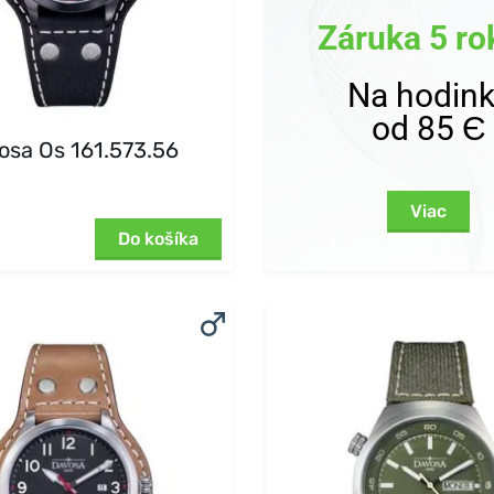
Záruka 5 ro
Na hodin
od 85 Є
osa Os 161.573.56
Viac
Do košíka