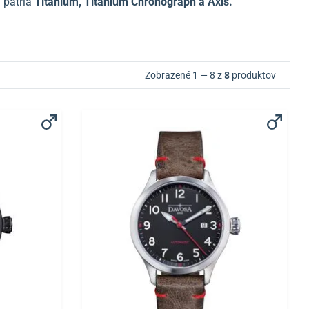
 patria
Titanium, Titanium Chronograph a Axis.
Zobrazené 1 — 8 z
8
produktov