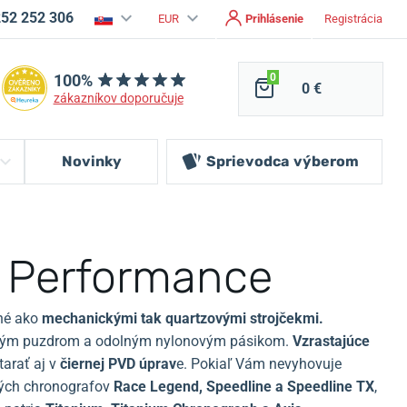
252 252 306
EUR
Prihlásenie
Registrácia
100%
0
0 €
zákazníkov doporučuje
Novinky
Sprievodca
výberom
 Performance
né ako
mechanickými tak quartzovými strojčekmi.
tným puzdrom a odolným nylonovým pásikom.
Vzrastajúce
tarať aj v
čiernej PVD úprav
e.
Pokiaľ Vám nevyhovuje
ých chronografov
Race Legend, Speedline a Speedline TX
,