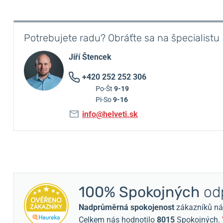
Potrebujete radu? Obráťte sa na špecialistu
Jiří Štencek
+420 252 252 306
Po-Št
9-19
Pi-So
9-16
info@helveti.sk
100% Spokojných
odp
Nadprůměrná spokojenost
zákazníků nám 
Celkem nás hodnotilo
8015
Spokojných.