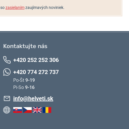
 so
zasielaním
zaujímavých noviniek.
Kontaktujte nás
+420 252 252 306
+420 774 272 737
Po-Št
9-19
Pi-So
9-16
info@helveti.sk