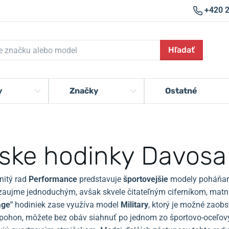
+420 
Hľadať
y
Značky
Ostatné
ske hodinky Davosa
nitý rad
Performance
predstavuje
športovejšie
modely poháňa
aujme jednoduchým, avšak skvele čitateľným ciferníkom, ma
age"
hodiniek zase využíva model
Military
, ktorý je možné zaobs
pohon, môžete bez obáv siahnuť po jednom zo športovo-oceľov