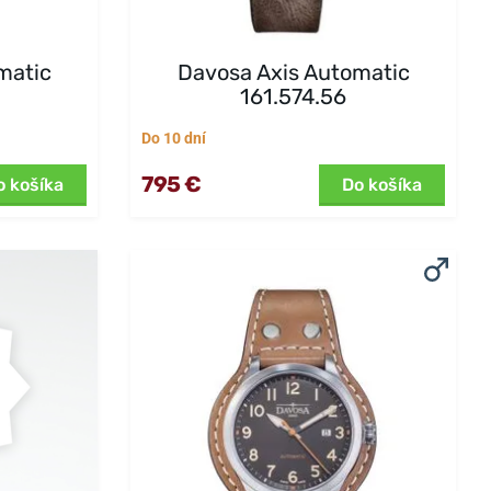
matic
Davosa Axis Automatic
161.574.56
Do 10 dní
795 €
o košíka
Do košíka