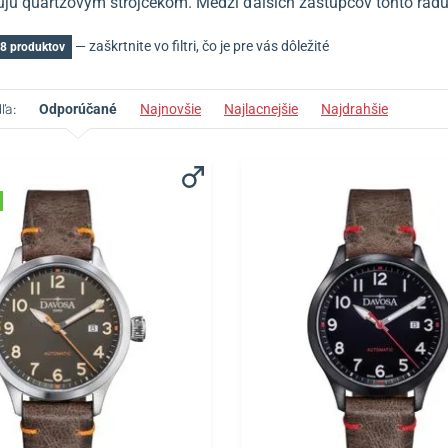
ujú quartzovým strojčekom.
Medzi ďalších zástupcov tohto radu
— zaškrtnite vo filtri, čo je pre vás dôležité
8 produktov
ľa:
Odporúčané
Najnovšie
Najlacnejšie
Najdrahšie