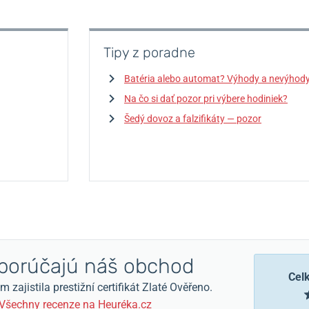
Tipy z poradne
Batéria alebo automat? Výhody a nevýhod
Na čo si dať pozor pri výbere hodiniek?
Šedý dovoz a falzifikáty — pozor
orúčajú náš obchod
Cel
zajistila prestižní certifikát Zlaté Ověřeno.
Všechny recenze na Heuréka.cz