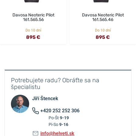
Davosa Neoteric Pilot
Davosa Neoteric Pilot
161.565.56
161.565.46
Do 10 dní
Do 10 dní
895 €
895 €
Potrebujete radu? Obráťte sa na
špecialistu
Jiří Štencek
+420 252 252 306
Po-Št
9-19
Pi-So
9-16
info@helveti.sk