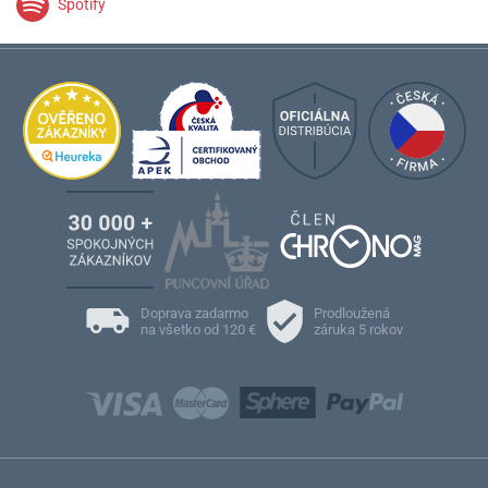
Spotify
Doprava zadarmo
Prodloužená
na všetko od 120 €
záruka 5 rokov