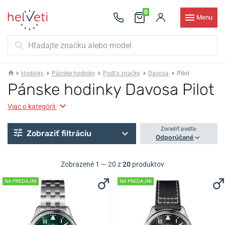
0
Menu
Hodinky
Pánske hodinky
Podľa značky
Davosa
Pilot
Pánske hodinky Davosa Pilot
Viac o kategórii
Zoradiť podľa:
Zobraziť filtráciu
Odporúčané
Zobrazené 1 — 20 z
20
produktov
NA PREDAJNI
NA PREDAJNI