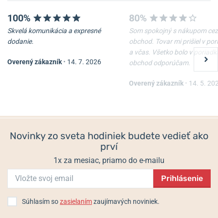
100%
80%
Skvelá komunikácia a expresné
Som spokojný s nákupom cez
dodanie.
obchod. Tovar mi prišiel v po
a včas. Všetko bolo v poriadk
Overený zákazník
•
14. 7. 2026
obchod odporúčam.
Overený zákazník
•
14. 5. 20
Novinky zo sveta hodiniek budete vedieť ako
prví
1x za mesiac, priamo do e-mailu
Prihlásenie
Súhlasím so
zasielaním
zaujímavých noviniek.