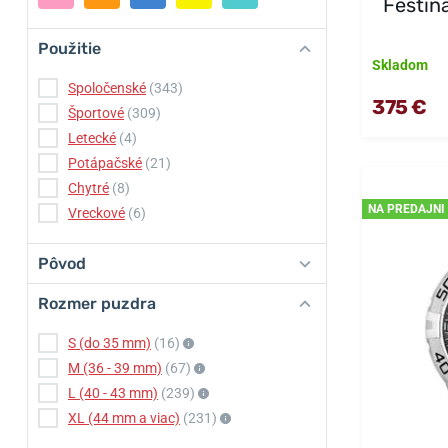
Festin
Použitie
Skladom
Spoločenské
(343)
375 €
Športové
(309)
Letecké
(4)
Potápačské
(21)
Chytré
(8)
NA PREDAJNI
Vreckové
(6)
Pôvod
Rozmer puzdra
S (do 35 mm)
(16)
M (36 - 39 mm)
(67)
L (40 - 43 mm)
(239)
XL (44 mm a viac)
(231)