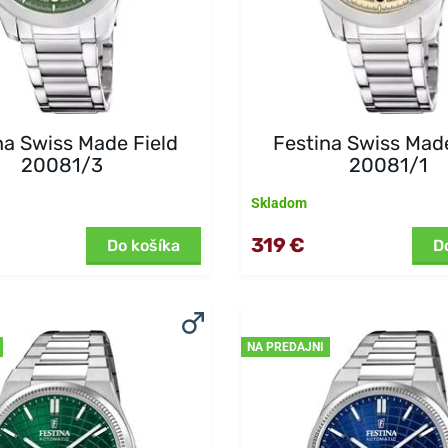
na Swiss Made Field
Festina Swiss Made
20081/3
20081/1
Skladom
319 €
Do košíka
D
NA PREDAJNI