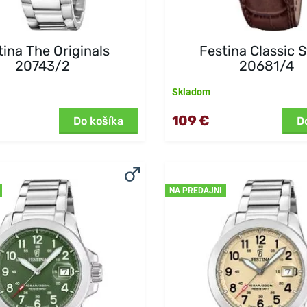
tina The Originals
Festina Classic 
20743/2
20681/4
Skladom
109 €
Do košíka
D
NA PREDAJNI