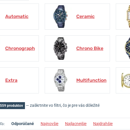
Automatic
Ceramic
Chronograph
Chrono Bike
Extra
Multifunction
— zaškrtnite vo filtri, čo je pre vás dôležité
 559 produktov
ľa:
Odporúčané
Najnovšie
Najlacnejšie
Najdrahšie