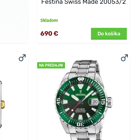
Festina Swiss Made 20053/2
Skladom
690 €
Do košíka
NA PREDAJNI