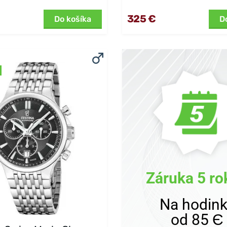
325 €
Do košíka
D
Záruka 5 ro
Na hodin
od 85 Є