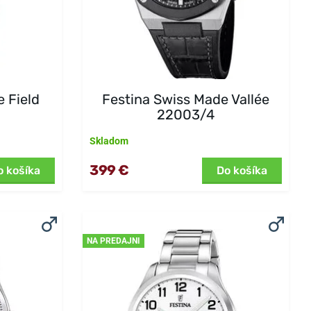
 Field
Festina Swiss Made Vallée
22003/4
Skladom
399 €
o košíka
Do košíka
NA PREDAJNI