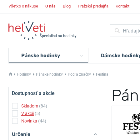
Všetko o nákupe
O nás
Blog
Pražská predajňa
Kontakt
Špecialisti na hodinky
Pánske hodinky
Dámske hodink
Hodinky
Pánske hodinky
Podľa značky
Festina
Pán
Dostupnosť a akcie
Skladom
(84)
V akcii
(5)
Novinka
(44)
Určenie