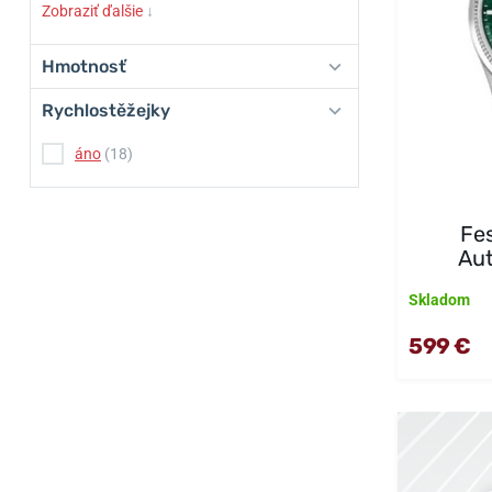
Zobraziť ďalšie
↓
Hmotnosť
Rychlostěžejky
áno
(18)
Fe
Au
Skladom
599 €