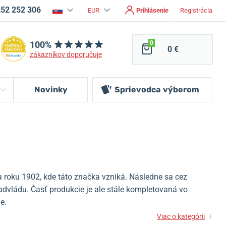
252 252 306
EUR
Prihlásenie
Registrácia
100%
0
0 €
zákazníkov doporučuje
Novinky
Sprievodca
výberom
 roku 1902, kde táto značka vzniká.
Následne sa cez
advládu.
Časť produkcie je ale stále kompletovaná vo
e.
↓
Viac o kategórii