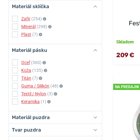
Materiál sklíčka
Zafír
(254)
Fes
Minerál
(298)
Plast
(7)
Skladom
Materiál pásku
209 €
Oceľ
(360)
Koža
(135)
Titán
(7)
Guma / Silikón
(48)
NA PREDAJNI
Textil / Nylon
(3)
Keramika
(1)
Materiál puzdra
Tvar puzdra