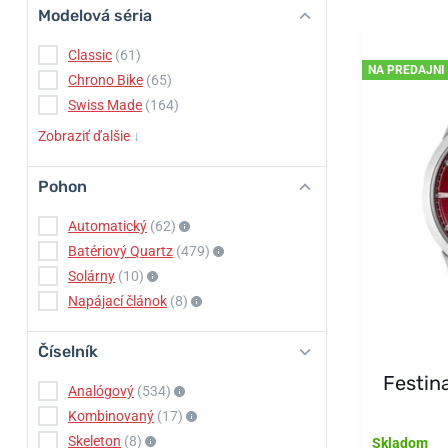
Modelová séria
Classic
(61)
NA PREDAJNI
Chrono Bike
(65)
Swiss Made
(164)
Zobraziť ďalšie
↓
Pohon
Automatický
(62)
Batériový Quartz
(479)
Solárny
(10)
Napájací článok
(8)
Číselník
Festin
Analógový
(534)
Kombinovaný
(17)
Skeleton
(8)
Skladom