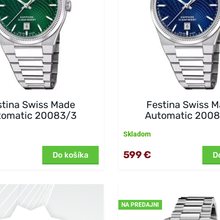
stina Swiss Made
Festina Swiss 
tomatic 20083/3
Automatic 200
Skladom
599 €
Do košíka
D
NA PREDAJNI