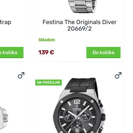
Strap
Festina The Originals Diver
20669/2
Skladom
139 €
o košíka
Do košíka
NA PREDAJNI