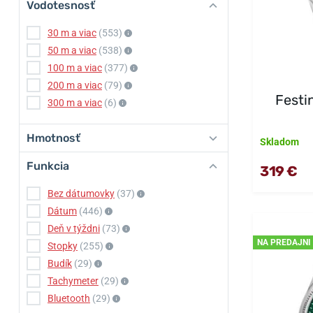
Vodotesnosť
30 m a viac
(553)
50 m a viac
(538)
100 m a viac
(377)
200 m a viac
(79)
Festi
300 m a viac
(6)
Hmotnosť
Skladom
Funkcia
319 €
Bez dátumovky
(37)
Dátum
(446)
Deň v týždni
(73)
NA PREDAJNI
Stopky
(255)
Budík
(29)
Tachymeter
(29)
Bluetooth
(29)