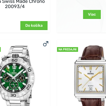
a Swiss Made Chrono
20093/4
Viac
Do košíka
NA PREDAJNI