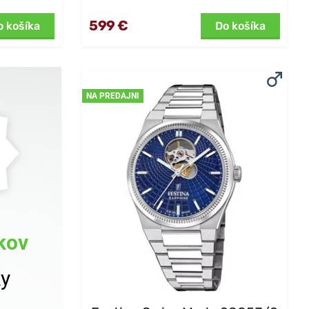
599 €
o košíka
Do košíka
NA PREDAJNI
kov
ky