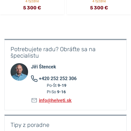
4 týždne
4 týždne
5 300 €
5 300 €
Potrebujete radu? Obráťte sa na
špecialistu
Jiří Štencek
+420 252 252 306
Po-Št
9-19
Pi-So
9-16
info@helveti.sk
Tipy z poradne