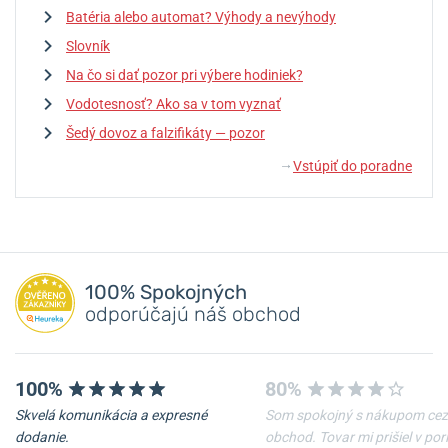
Batéria alebo automat? Výhody a nevýhody
Slovník
Na čo si dať pozor pri výbere hodiniek?
Vodotesnosť? Ako sa v tom vyznať
Šedý dovoz a falzifikáty — pozor
Vstúpiť do poradne
↓
100% Spokojných
odporúčajú náš obchod
100%
80%
Skvelá komunikácia a expresné
Som spokojný s nákupom cez
dodanie.
obchod. Tovar mi prišiel v po