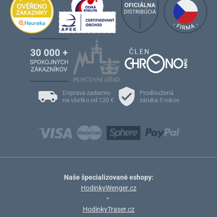
Doprava zadarmo
Prodloužená
na všetko od 120 €
záruka 5 rokov
Naše špecializované eshopy:
HodinkyWenger.cz
•
HodinkyTraser.cz