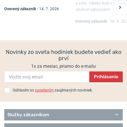
a včas. Všetko bolo v poriadk
Overený zákazník
•
14. 7. 2026
obchod odporúčam.
Overený zákazník
•
14. 5. 20
Novinky zo sveta hodiniek budete vedieť ako
prví
1x za mesiac, priamo do e-mailu
Prihlásenie
Súhlasím so
zasielaním
zaujímavých noviniek.
Služby zákazníkom