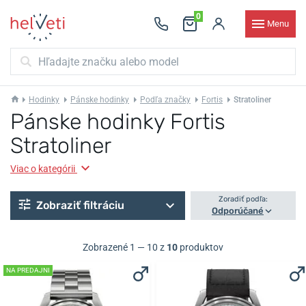
0
Menu
Hodinky
Pánske hodinky
Podľa značky
Fortis
Stratoliner
Pánske hodinky Fortis
Stratoliner
Viac o kategórii
Zoradiť podľa:
Zobraziť filtráciu
Odporúčané
Zobrazené 1 — 10 z
10
produktov
NA PREDAJNI