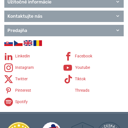
Užitočné informácie
Kontaktujte nás
Predajňa
Linkedin
Facebook
Instagram
Youtube
Twitter
Tiktok
Pinterest
Threads
Spotify