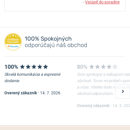
Vstúpiť do poradne
↓
100% Spokojných
odporúčajú náš obchod
100%
80%
Skvelá komunikácia a expresné
Som spokojný s nákupom cez
dodanie.
obchod. Tovar mi prišiel v po
a včas. Všetko bolo v poriadk
Overený zákazník
•
14. 7. 2026
obchod odporúčam.
Overený zákazník
•
14. 5. 20