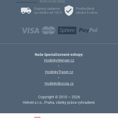
Doprava zadarmo
Prodloužená
na všetko od 120 €
záruka 5 rokov
Naše špecializované eshopy:
HodinkyWenger.cz
•
HodinkyTraser.cz
•
HodinkyBoccia.cz
Copyright © 2010 — 2026
Helveti s.r.o., Praha, všetky práva vyhradené.