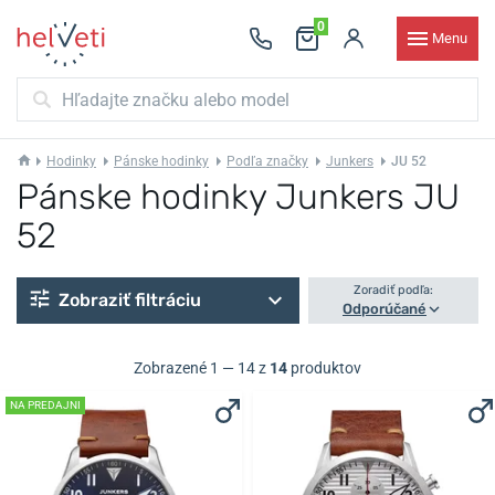
0
Menu
Hodinky
Pánske hodinky
Podľa značky
Junkers
JU 52
Pánske hodinky Junkers JU
52
Zoradiť podľa:
Zobraziť filtráciu
Odporúčané
Zobrazené 1 — 14 z
14
produktov
NA PREDAJNI