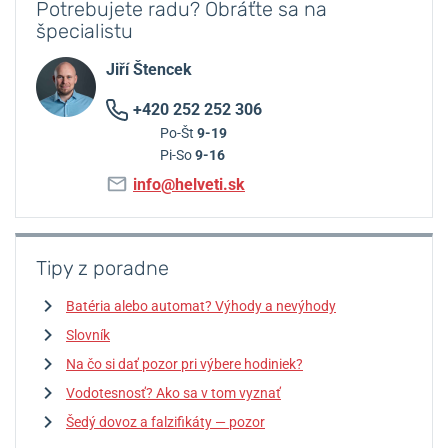
Potrebujete radu? Obráťte sa na
špecialistu
Jiří Štencek
+420 252 252 306
Po-Št
9-19
Pi-So
9-16
info@helveti.sk
Tipy z poradne
Batéria alebo automat? Výhody a nevýhody
Slovník
Na čo si dať pozor pri výbere hodiniek?
Vodotesnosť? Ako sa v tom vyznať
Šedý dovoz a falzifikáty — pozor