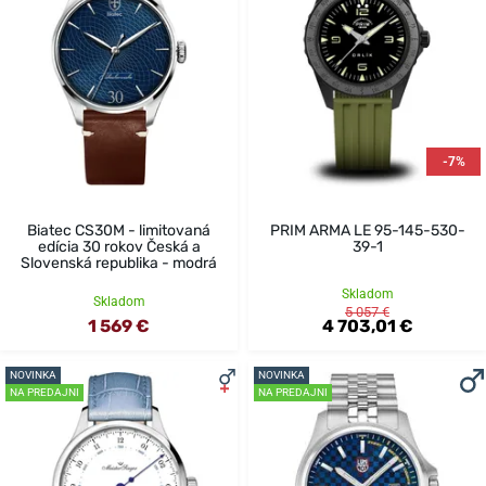
-7%
Biatec CS30M - limitovaná
PRIM ARMA LE 95-145-530-
edícia 30 rokov Česká a
39-1
Slovenská republika - modrá
Skladom
Skladom
5 057 €
1 569 €
4 703,01 €
NOVINKA
NOVINKA
NA PREDAJNI
NA PREDAJNI