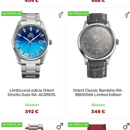
404 €
468 €
NA PREDAJNI
NA PREDAJNI
Limitovaná edícia Orient
Orient Classic Bambino RA-
Stretto Date RA-AC0R09L
BB0006N Limited Edition
Skladom
Skladom
392 €
348 €
NA PREDAJNI
NA PREDAJNI