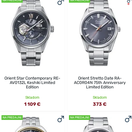
NA PREDAJNI
NA PREDAJNI
Orient Star Contemporary RE-
Orient Stretto Date RA-
AV0132L Keshiki Limited
AC0R04N 75th Anniversary
Edition
Limited Edition
Skladom
Skladom
1 109 €
373 €
NA PREDAJNI
NA PREDAJNI