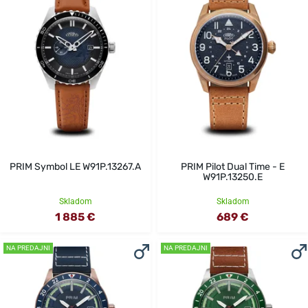
PRIM Symbol LE W91P.13267.A
PRIM Pilot Dual Time - E
W91P.13250.E
Skladom
Skladom
1 885 €
689 €
NA PREDAJNI
NA PREDAJNI