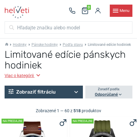
0
Menu
Hodinky
Pánske hodinky
Podľa stavu
Limitované edície hodiniek
Limitované edície pánskych
hodiniek
Viac o kategórii
Zoradiť podľa:
Zobraziť filtráciu
Odporúčané
Zobrazené 1 — 60 z
518
produktov
NA PREDAJNI
NA PREDAJNI