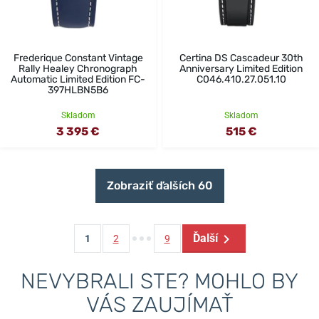
Frederique Constant Vintage
Certina DS Cascadeur 30th
Rally Healey Chronograph
Anniversary Limited Edition
Automatic Limited Edition FC-
C046.410.27.051.10
397HLBN5B6
Skladom
Skladom
3 395 €
515 €
Zobraziť ďalších 60
Ďalší
1
2
9
NEVYBRALI STE? MOHLO BY
VÁS ZAUJÍMAŤ