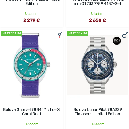
Edition
mm 01 733 7789 4187-Set
Skladom
Skladom
2 279 €
2 650 €
NA PREDAJNI
NA PREDAJNI
Bulova Snorkel 98B447 #tide®
Bulova Lunar Pilot 98A329
Coral Reef
Timascus Limited Edition
Skladom
Skladom