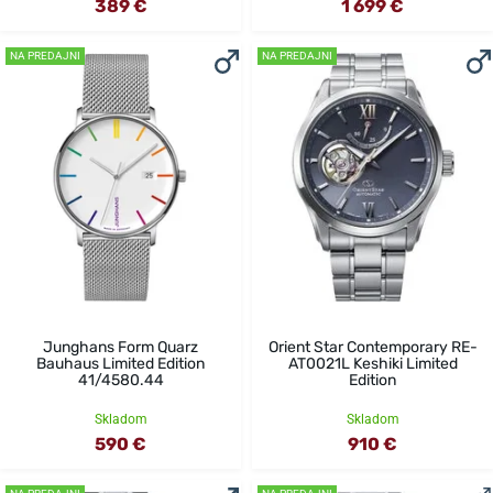
389 €
1 699 €
NA PREDAJNI
NA PREDAJNI
Junghans Form Quarz
Orient Star Contemporary RE-
Bauhaus Limited Edition
AT0021L Keshiki Limited
41/4580.44
Edition
Skladom
Skladom
590 €
910 €