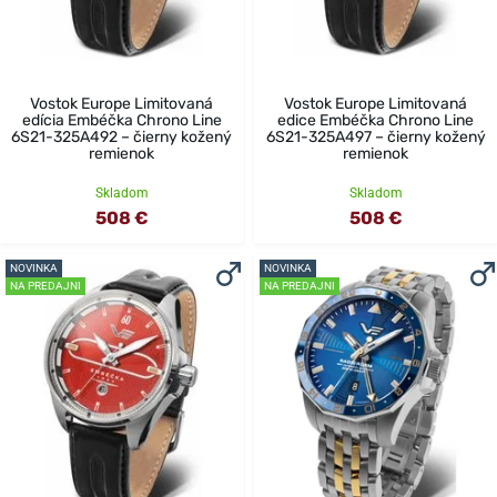
Vostok Europe Limitovaná
Vostok Europe Limitovaná
edícia Embéčka Chrono Line
edice Embéčka Chrono Line
6S21-325A492 – čierny kožený
6S21-325A497 – čierny kožený
remienok
remienok
Skladom
Skladom
508 €
508 €
NOVINKA
NOVINKA
NA PREDAJNI
NA PREDAJNI