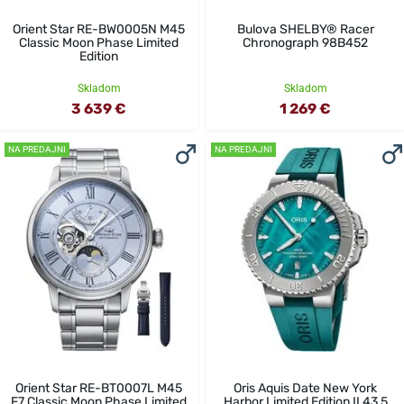
Orient Star RE-BW0005N M45
Bulova SHELBY® Racer
Classic Moon Phase Limited
Chronograph 98B452
Edition
Skladom
Skladom
3 639 €
1 269 €
NA PREDAJNI
NA PREDAJNI
Orient Star RE-BT0007L M45
Oris Aquis Date New York
F7 Classic Moon Phase Limited
Harbor Limited Edition II 43,5