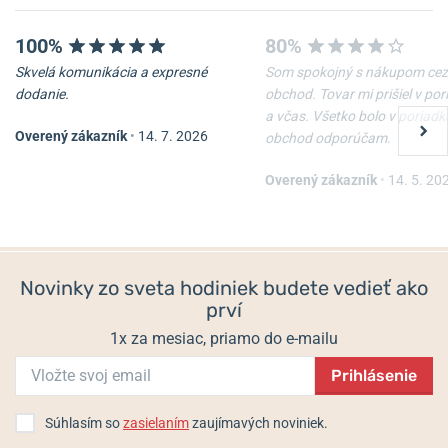
100%
80%
Skvelá komunikácia a expresné
Som spokojný s nákupom cez
dodanie.
obchod. Tovar mi prišiel v po
a včas. Všetko bolo v poriadk
Overený zákazník
•
14. 7. 2026
obchod odporúčam.
Overený zákazník
•
14. 5. 20
Novinky zo sveta hodiniek budete vedieť ako
prví
1x za mesiac, priamo do e-mailu
Prihlásenie
Súhlasím so
zasielaním
zaujímavých noviniek.