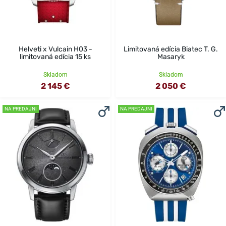
Helveti x Vulcain H03 -
Limitovaná edícia Biatec T. G.
limitovaná edícia 15 ks
Masaryk
Skladom
Skladom
2 145 €
2 050 €
NA PREDAJNI
NA PREDAJNI