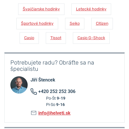
Švajčiarske hodinky
Letecké hodinky
Športové hodinky
Seiko
Citizen
Casio
Tissot
Casio G-Shock
Potrebujete radu? Obráťte sa na
špecialistu
Jiří Štencek
+420 252 252 306
Po-Št
9-19
Pi-So
9-16
info@helveti.sk