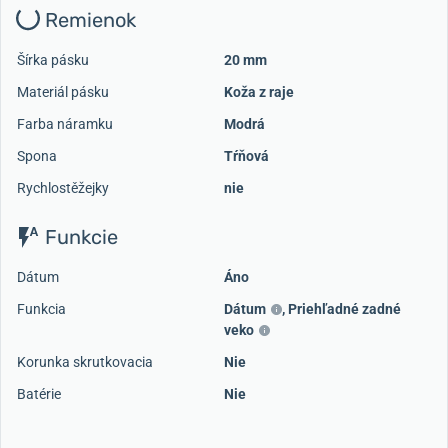
Remienok
Šírka pásku
20 mm
Materiál pásku
Koža z raje
Farba náramku
Modrá
Spona
Tŕňová
Rychlostěžejky
nie
Funkcie
Dátum
Áno
Funkcia
Dátum
,
Priehľadné zadné
veko
Korunka skrutkovacia
Nie
Batérie
Nie