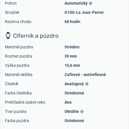
Pohon
Automatický
Strojček
G100-La Joux-Perret
Rezerva chodu
68 hodín
Ciferník a púzdro
Materiál puzdra
Striebro
Rozmer puzdra
39 mm
Výška puzdra
10,6 mm
Materiál sklíčka
Zafírové - antireflexné
Číselník
Analógový
Farba číselníka
Strieborná
Priehľadné zadné veko
Áno
Tvar puzdra
Okrúhle
Farba puzdra
Strieborné