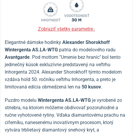
VODOTESNOSŤ
30 M
HMOTNOSŤ
Zobraziť všetky parametre
↓
Elegantné dámske hodinky
Alexander Shorokhoff
Wintergenta AS.LA-WTG
patria
do modelového radu
Avantgarde
. Pod mottom "Umenie bez hraníc" bol tento
jedinečný kúsok exkluzívne predstavený na veľtrhu
Inhorgenta 2024. Alexander Shorokhoff týmto modelom
vzdáva hold 50. ročníku veľtrhu Inhorgenta, a preto je
limitovaná edícia obmedzená len na
50 kusov
.
Puzdro modelu
Wintergenta AS.LA-WTG
je vyrobené zo
striebra, na ktorom môžeme obdivovať pozoruhodné a
ručne vyhotovené rytiny. Vďaka diamantovému prachu na
ciferníku, nanesenému inovatívnym procesom, ktorý
vytvára trblietavý diamantový snehový kryt, a