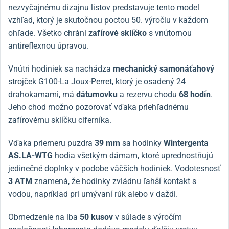
nezvyčajnému dizajnu listov predstavuje tento model
vzhľad, ktorý je skutočnou poctou 50. výročiu v každom
ohľade. Všetko chráni
zafírové sklíčko
s vnútornou
antireflexnou úpravou.
Vnútri hodiniek sa nachádza
mechanický samonáťahový
strojček G100-La Joux-Perret, ktorý je osadený 24
drahokamami, má
dátumovku
a rezervu chodu
68 hodín
.
Jeho chod možno pozorovať vďaka priehľadnému
zafírovému sklíčku ciferníka.
Vďaka priemeru puzdra
39 mm
sa hodinky
Wintergenta
AS.LA-WTG
hodia všetkým dámam, ktoré uprednostňujú
jedinečné doplnky v podobe väčších hodiniek. Vodotesnosť
3 ATM
znamená, že hodinky zvládnu ľahší kontakt s
vodou, napríklad pri umývaní rúk alebo v daždi.
Obmedzenie na iba
50 kusov
v súlade s výročím