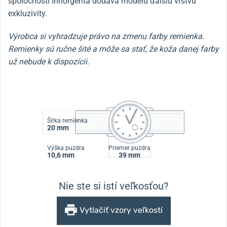
spoločnosti Inhorgenta dodáva modelu ďalšiu vrstvu
exkluzivity.
Výrobca si vyhradzuje právo na zmenu farby remienka.
Remienky sú ručne šité a môže sa stať, že koža danej farby
už nebude k dispozícii.
Šírka remienka
20 mm
Výška puzdra
Priemer puzdra
10,6 mm
39 mm
Nie ste si istí veľkosťou?
Vytlačiť vzory veľkostí