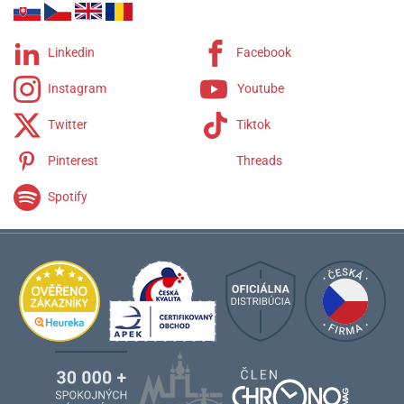
Rarities
Remienky Alexander Shorokhoff
Linkedin
Facebook
Instagram
Youtube
Twitter
Tiktok
Pinterest
Threads
Spotify