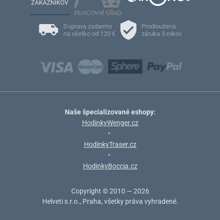
Doprava zadarmo
Prodloužená
na všetko od 120 €
záruka 5 rokov
Naše špecializované eshopy:
HodinkyWenger.cz
•
HodinkyTraser.cz
•
HodinkyBoccia.cz
Copyright © 2010 — 2026
Helveti s.r.o., Praha, všetky práva vyhradené.