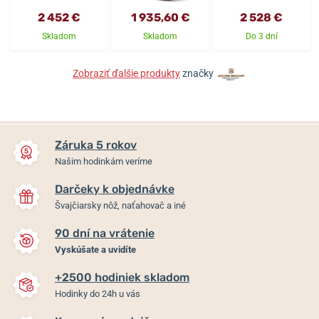
2 452 €
1 935,60 €
2 528 €
Skladom
Skladom
Do 3 dní
Zobraziť ďalšie produkty
značky
Záruka 5 rokov
Našim hodinkám veríme
Darčeky k objednávke
Švajčiarsky nôž, naťahovač a iné
90 dní na vrátenie
Vyskúšate a uvidíte
+2500 hodiniek skladom
Hodinky do 24h u vás