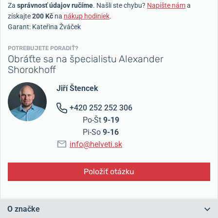
Za
správnosť údajov ručíme
. Našli ste chybu?
Napíšte nám
a
získajte
200 Kč
na
nákup hodiniek
.
Garant: Kateřina Žváček
POTREBUJETE PORADIŤ?
Obráťte sa na špecialistu Alexander
Shorokhoff
Jiří Štencek
+420 252 252 306
Po-Št
9-19
Pi-So
9-16
info@helveti.sk
Položiť otázku
O značke