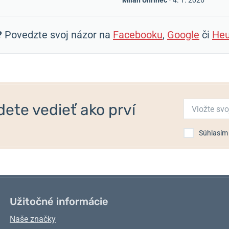
Milan Uhrinec
•
4. 1. 2026
?
Povedzte svoj názor na
Facebooku
,
Google
či
Heu
ete vedieť ako prví
Súhlasím
Užitočné informácie
Naše značky