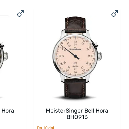
l Hora
MeisterSinger Bell Hora
BHO913
Do 10 dní