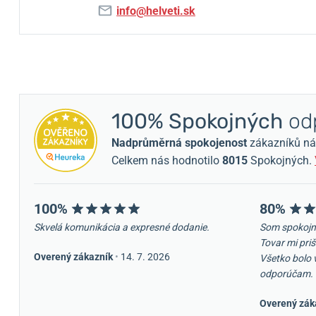
info@helveti.sk
100% Spokojných
odp
Nadprůměrná spokojenost
zákazníků nám 
Celkem nás hodnotilo
8015
Spokojných.
100%
80%
Skvelá komunikácia a expresné dodanie.
Som spokojn
Tovar mi priš
Overený zákazník
•
14. 7. 2026
Všetko bolo 
odporúčam.
Overený zák