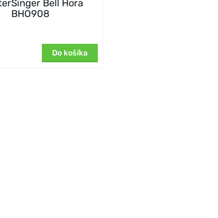
terSinger Bell Hora
BHO908
Do košíka