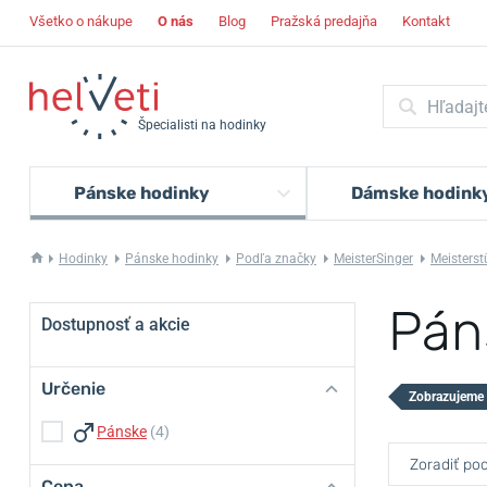
Všetko o nákupe
O nás
Blog
Pražská predajňa
Kontakt
Špecialisti na hodinky
Pánske hodinky
Dámske hodink
Hodinky
Pánske hodinky
Podľa značky
MeisterSinger
Meisterst
Pán
Dostupnosť a akcie
Určenie
Zobrazujeme 
Pánske
(4)
Zoradiť pod
Cena