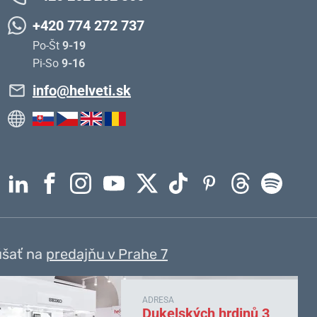
+420 774 272 737
Po-Št
9-19
Pi-So
9-16
info@helveti.sk
úšať na
predajňu v Prahe 7
ADRESA
Dukelských hrdinů 3