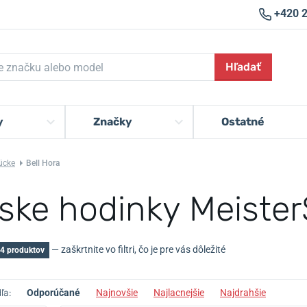
+420 
Hľadať
y
Značky
Ostatné
ücke
Bell Hora
ske hodinky MeisterS
— zaškrtnite vo filtri, čo je pre vás dôležité
4 produktov
ľa:
Odporúčané
Najnovšie
Najlacnejšie
Najdrahšie