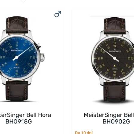
terSinger Bell Hora
MeisterSinger Bel
BHO918G
BHO902G
Do 10 dní