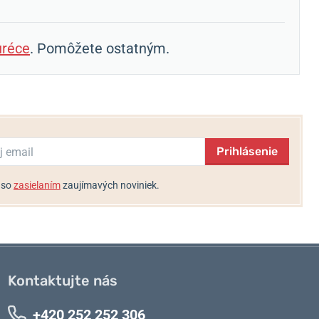
réce
. Pomôžete ostatným.
Prihlásenie
 so
zasielaním
zaujímavých noviniek.
Kontaktujte nás
+420 252 252 306