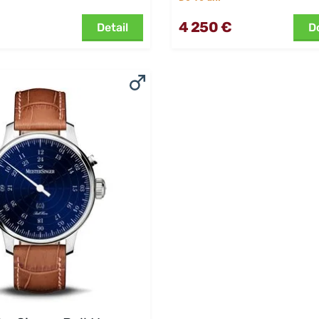
4 250 €
Detail
D