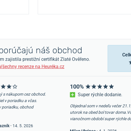
orúčajú náš obchod
Cel
zajistila prestižní certifikát Zlaté Ověřeno.
Všechny recenze na Heuréka.cz
100%
ý s nákupom cez obchod.
Super rýchle dodanie.
iel v poriadku a včas.
Objednal som v nedeľu večer 21.1
v poriadku, obchod
utorok na obed bol tovar doma.V
vianočnom období super rýchle d
azník
•
14. 5. 2026