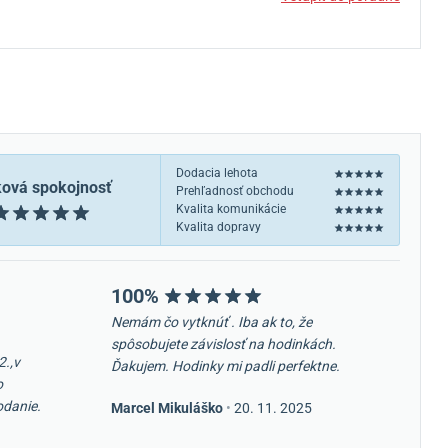
Dodacia lehota
ková spokojnosť
Prehľadnosť obchodu
Kvalita komunikácie
Kvalita dopravy
100%
Nemám čo vytknúť . Iba ak to, že
spôsobujete závislosť na hodinkách.
2.,v
Ďakujem. Hodinky mi padli perfektne.
o
odanie.
Marcel Mikuláško
•
20. 11. 2025