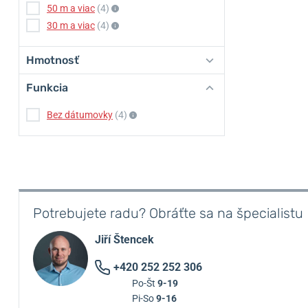
50 m a viac
(4)
30 m a viac
(4)
Hmotnosť
Funkcia
Bez dátumovky
(4)
Potrebujete radu? Obráťte sa na špecialistu
Jiří Štencek
+420 252 252 306
Po-Št
9-19
Pi-So
9-16