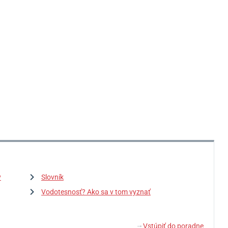
y
Slovník
Vodotesnosť? Ako sa v tom vyznať
Vstúpiť do poradne
↓