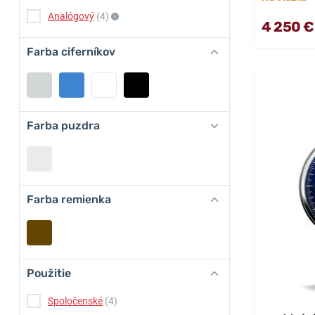
Analógový
(4)
4 250 €
Farba ciferníkov
Farba puzdra
Farba remienka
Použitie
Spoločenské
(4)