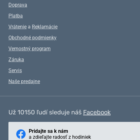
Doprava
Platba
Vrátenie
a
Reklamácie
Obchodné podmienky
Vernostný program
Záruka
Servis
Naše predajne
Už 10150 ľudí sleduje náš
Facebook
Pridajte sa k nám
a zdieľajte radosť z hodiniek