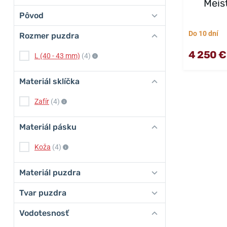
Meis
Pôvod
Do 10 dní
Rozmer puzdra
4 250 €
L (40 - 43 mm)
(4)
Materiál sklíčka
Zafír
(4)
Materiál pásku
Koža
(4)
Materiál puzdra
Tvar puzdra
Vodotesnosť