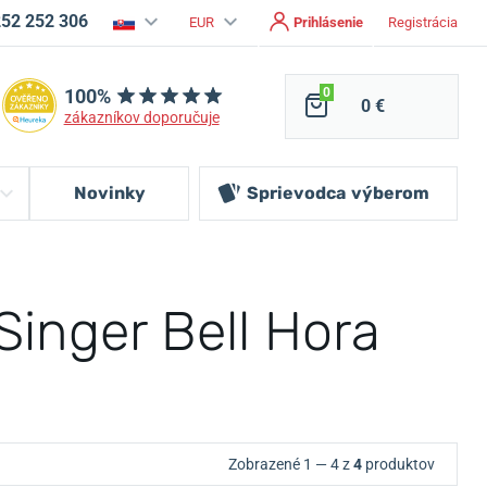
252 252 306
EUR
Prihlásenie
Registrácia
100%
0
0 €
zákazníkov doporučuje
Novinky
Sprievodca
výberom
inger Bell Hora
Zobrazené 1 — 4 z
4
produktov